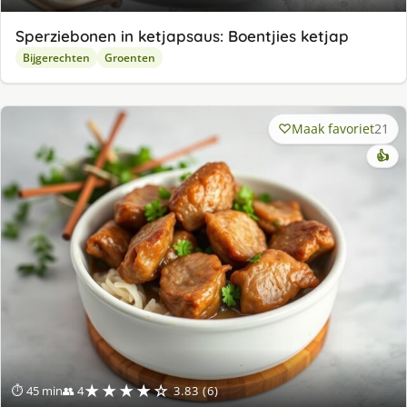
Sperziebonen in ketjapsaus: Boentjies ketjap
Bijgerechten
Groenten
Maak favoriet
21
👍
★★★★☆
⏱ 45 min
👥 4
3.83 (6)