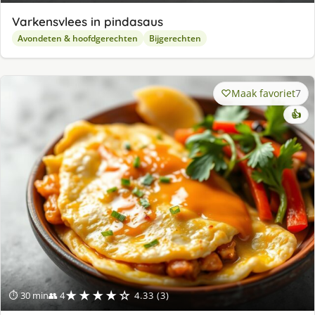
Varkensvlees in pindasaus
Avondeten & hoofdgerechten
Bijgerechten
Maak favoriet
7
👍
★★★★☆
⏱ 30 min
👥 4
4.33 (3)