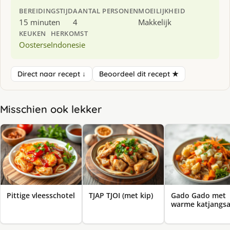
BEREIDINGSTIJD
AANTAL PERSONEN
MOEILIJKHEID
15 minuten
4
Makkelijk
KEUKEN
HERKOMST
Oosterse
Indonesie
Direct naar recept ↓
Beoordeel dit recept ★
Misschien ook lekker
Pittige vleesschotel
TJAP TJOI (met kip)
Gado Gado met
warme katjangs