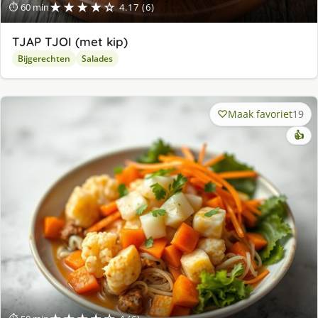
★★★★☆
⏱ 60 min
4.17 (6)
TJAP TJOI (met kip)
Bijgerechten
Salades
Maak favoriet
19
👍