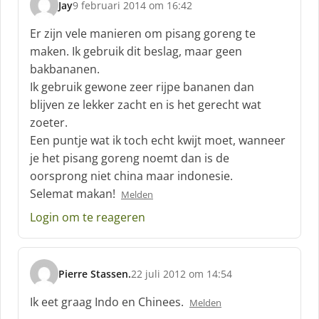
Jay
9 februari 2014 om 16:42
:
s
c
Er zijn vele manieren om pisang goreng te
h
maken. Ik gebruik dit beslag, maar geen
r
bakbananen.
e
Ik gebruik gewone zeer rijpe bananen dan
e
f
blijven ze lekker zacht en is het gerecht wat
:
zoeter.
Een puntje wat ik toch echt kwijt moet, wanneer
je het pisang goreng noemt dan is de
oorsprong niet china maar indonesie.
Selemat makan!
Melden
Login om te reageren
Pierre Stassen.
22 juli 2012 om 14:54
s
c
Ik eet graag Indo en Chinees.
Melden
h