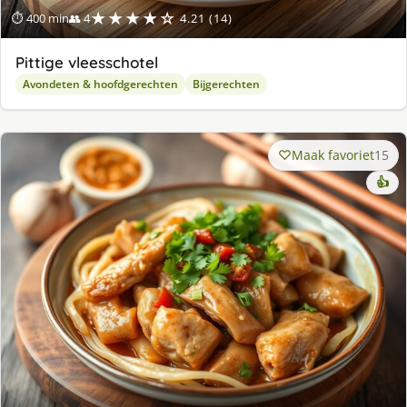
★★★★☆
⏱ 400 min
👥 4
4.21 (14)
Pittige vleesschotel
Avondeten & hoofdgerechten
Bijgerechten
Maak favoriet
15
👍