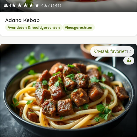
★★★★★
👥 4
4.67 (141)
Adana Kebab
Avondeten & hoofdgerechten
Vleesgerechten
Maak favoriet
12
👍