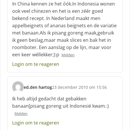
c
In China kennen ze het óók.In Indonesia wonen
h
ook veel chinezen en het is een zéér goed
r
bekend recept. In Nederland maakt men
e
appelbeignets of ananas beignets en de variatie
e
f
met banaan.Als ik pisang goreng maak,gebruik
:
ik geen beslag,maar maak slices en bak het in
roomboter. Een aanslag op de lijn, maar voor
een keer wéllekker;):p
Melden
Login om te reageren
ed.den hartog
23 december 2010 om 15:56
s
c
Ik heb altijd gedacht dat gebakken
h
banaan[pisang goreng uit Indonesië kwam.:)
r
Melden
e
e
Login om te reageren
f