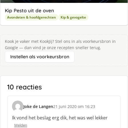
Kip Pesto uit de oven
Avondeten & hoofdgerechten
Kip & gevogelte
Kook je vaker met KookJij? Stel ons in als voorkeursbron in
Google — dan vind je onze recepten sneller terug.
Instellen als voorkeursbron
10 reacties
Joke de Langen
21 juni 2020 om 16:23
s
c
Ik vond het beslag erg dik, het was wel lekker
h
Melden
r