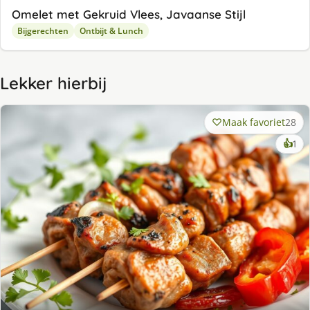
Omelet met Gekruid Vlees, Javaanse Stijl
Bijgerechten
Ontbijt & Lunch
Lekker hierbij
Maak favoriet
28
ke
👍
1
lek
ge