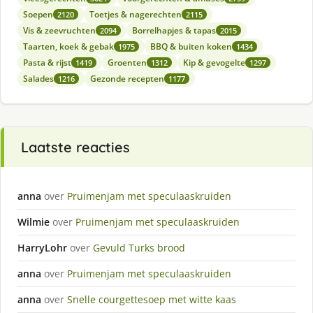
Soepen
Toetjes & nagerechten
2120
2115
Vis & zeevruchten
Borrelhapjes & tapas
2094
2015
Taarten, koek & gebak
BBQ & buiten koken
1975
1434
Pasta & rijst
Groenten
Kip & gevogelte
1419
1312
1297
Salades
Gezonde recepten
1216
1177
Laatste reacties
anna
over
Pruimenjam met speculaaskruiden
Wilmie
over
Pruimenjam met speculaaskruiden
HarryLohr
over
Gevuld Turks brood
anna
over
Pruimenjam met speculaaskruiden
anna
over
Snelle courgettesoep met witte kaas