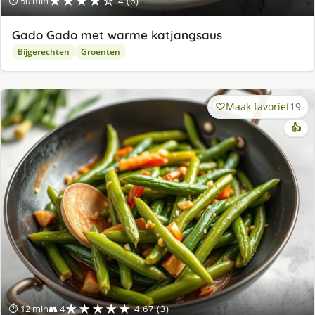
★★★★☆
⏱ 50 min
4 (6)
Gado Gado met warme katjangsaus
Bijgerechten
Groenten
Maak favoriet
19
👍
★★★★★
⏱ 12 min
👥 4
4.67 (3)