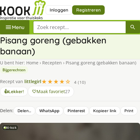
Inloggen
Registreren
Zoek een recept
Menu
Pisang goreng (gebakken
banaan)
U bent hier:
Home
›
Recepten
›
Pisang goreng (gebakken banaan)
Bijgerechten
★★★★☆
Recept van
littlegirl
4 (10)
Maak favoriet
27
👍
Lekker!
Delen:
WhatsApp
Pinterest
Delen…
Kopieer link
Print
AI-kok