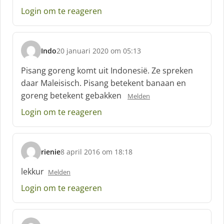
e
Login om te reageren
e
f
:
Indo
20 januari 2020 om 05:13
s
c
Pisang goreng komt uit Indonesië. Ze spreken
h
daar Maleisisch. Pisang betekent banaan en
r
goreng betekent gebakken
Melden
e
e
Login om te reageren
f
:
rienie
8 april 2016 om 18:18
s
c
lekkur
Melden
h
Login om te reageren
r
e
e
f