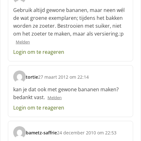
s
c
Gebruik altijd gewone bananen, maar neen wél
h
de wat groene exemplaren; tijdens het bakken
r
worden ze zoeter. Bestrooien met suiker, niet
e
om het zoeter te maken, maar als versiering.:p
e
f
Melden
:
Login om te reageren
tortie
27 maart 2012 om 22:14
s
c
kan je dat ook met gewone bananen maken?
h
bedankt vast.
Melden
r
e
Login om te reageren
e
f
:
bametz-saffrie
24 december 2010 om 22:53
s