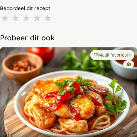
Beoordeel dit recept
★
★
★
★
★
Probeer dit ook
Maak favoriet
44
👍