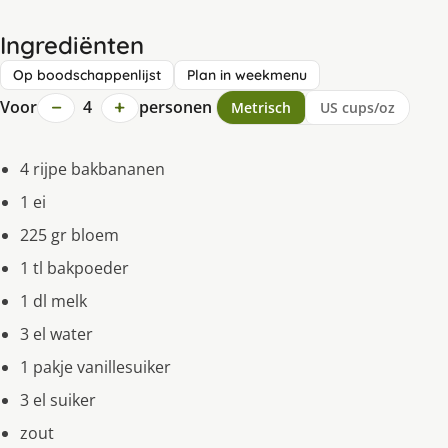
Ingrediënten
Op boodschappenlijst
Plan in weekmenu
−
+
Voor
4
personen
Metrisch
US cups/oz
4 rijpe bakbananen
1 ei
225 gr bloem
1 tl bakpoeder
1 dl melk
3 el water
1 pakje vanillesuiker
3 el suiker
zout