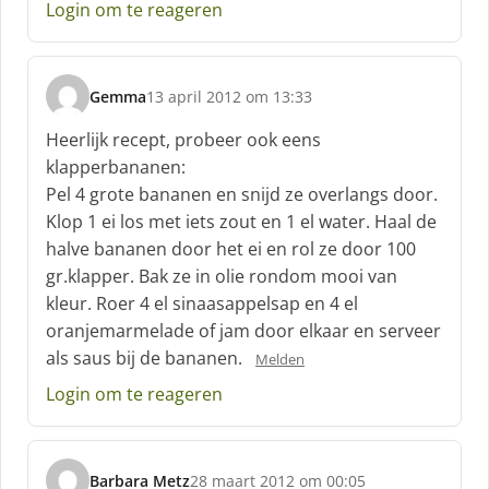
Login om te reageren
r
e
e
f
Gemma
13 april 2012 om 13:33
:
s
c
Heerlijk recept, probeer ook eens
h
klapperbananen:
r
Pel 4 grote bananen en snijd ze overlangs door.
e
Klop 1 ei los met iets zout en 1 el water. Haal de
e
f
halve bananen door het ei en rol ze door 100
:
gr.klapper. Bak ze in olie rondom mooi van
kleur. Roer 4 el sinaasappelsap en 4 el
oranjemarmelade of jam door elkaar en serveer
als saus bij de bananen.
Melden
Login om te reageren
Barbara Metz
28 maart 2012 om 00:05