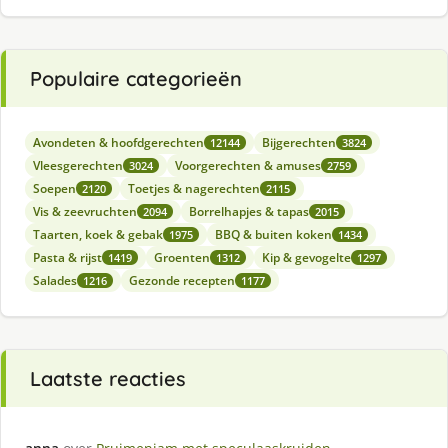
Populaire categorieën
Avondeten & hoofdgerechten
Bijgerechten
12144
3824
Vleesgerechten
Voorgerechten & amuses
3024
2759
Soepen
Toetjes & nagerechten
2120
2115
Vis & zeevruchten
Borrelhapjes & tapas
2094
2015
Taarten, koek & gebak
BBQ & buiten koken
1975
1434
Pasta & rijst
Groenten
Kip & gevogelte
1419
1312
1297
Salades
Gezonde recepten
1216
1177
Laatste reacties