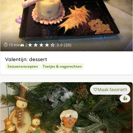
★★★★☆
⏱ 15 min
👥 2
3.9 (20)
Valentijn: dessert
Seizoensrecepten
Toetjes & nagerechten
Maak favoriet
9
👍