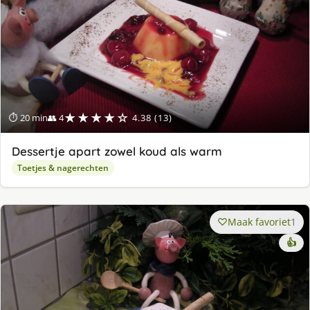
★★★★☆
⏱ 20 min
👥 4
4.38 (13)
Dessertje apart zowel koud als warm
Toetjes & nagerechten
Maak favoriet
1
👍