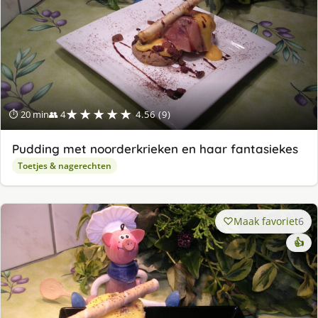
★★★★★
⏱ 20 min
👥 4
4.56 (9)
Pudding met noorderkrieken en haar fantasiekes
Toetjes & nagerechten
Maak favoriet
6
👍