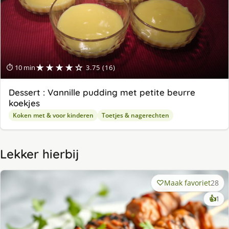
★★★★☆
⏱ 10 min
3.75 (16)
Dessert : Vannille pudding met petite beurre
koekjes
Koken met & voor kinderen
Toetjes & nagerechten
Lekker hierbij
Maak favoriet
28
ke
👍
1
lek
ge