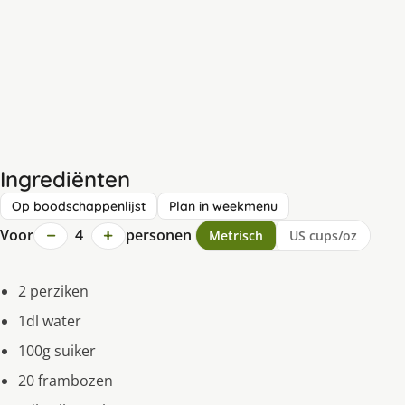
Ingrediënten
Op boodschappenlijst
Plan in weekmenu
−
+
Voor
4
personen
Metrisch
US cups/oz
2 perziken
1dl water
100g suiker
20 frambozen