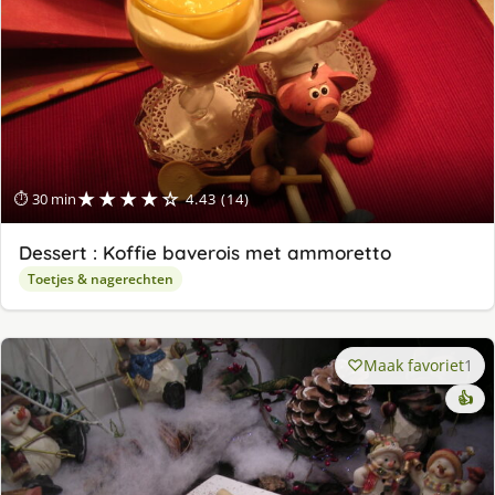
★★★★☆
⏱ 30 min
4.43 (14)
Dessert : Koffie baverois met ammoretto
Toetjes & nagerechten
Maak favoriet
1
👍