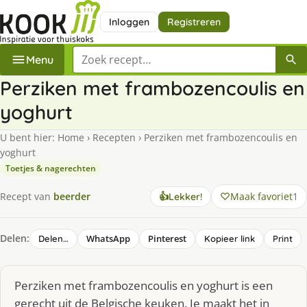
Inloggen
Registreren
Zoek een recept
Menu
Perziken met frambozencoulis en
yoghurt
U bent hier:
Home
›
Recepten
›
Perziken met frambozencoulis en
yoghurt
Toetjes & nagerechten
Maak favoriet
1
Recept van
beerder
👍
Lekker!
Delen:
WhatsApp
Pinterest
Delen…
Kopieer link
Print
Perziken met frambozencoulis en yoghurt is een
gerecht uit de Belgische keuken. Je maakt het in