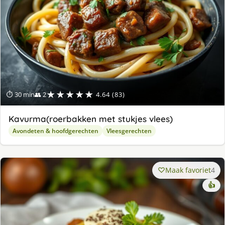
★★★★★
⏱ 30 min
👥 2
4.64 (83)
Kavurma(roerbakken met stukjes vlees)
Avondeten & hoofdgerechten
Vleesgerechten
Maak favoriet
4
👍