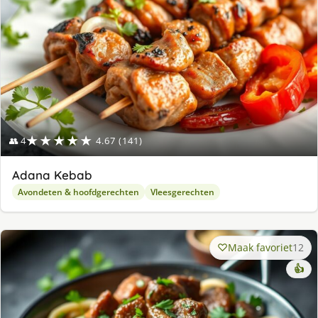
★★★★★
👥 4
4.67 (141)
Adana Kebab
Avondeten & hoofdgerechten
Vleesgerechten
Maak favoriet
12
👍