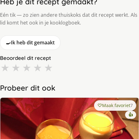
Heb je dit recept gemaakt?
Eén tik — zo zien andere thuiskoks dat dit recept werkt. Als
lid komt het ook in je kooklogboek.
🍳
Ik heb dit gemaakt
Beoordeel dit recept
★
★
★
★
★
Probeer dit ook
Maak favoriet
7
👍