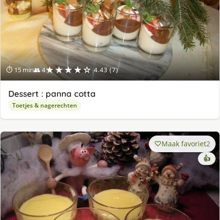
★★★★☆
⏱ 15 min
👥 4
4.43 (7)
Dessert : panna cotta
Toetjes & nagerechten
Maak favoriet
2
👍