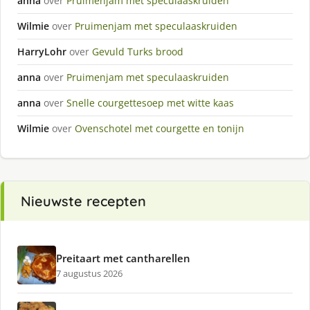
anna
over
Pruimenjam met speculaaskruiden
Wilmie
over
Pruimenjam met speculaaskruiden
HarryLohr
over
Gevuld Turks brood
anna
over
Pruimenjam met speculaaskruiden
anna
over
Snelle courgettesoep met witte kaas
Wilmie
over
Ovenschotel met courgette en tonijn
Nieuwste recepten
Preitaart met cantharellen
7 augustus 2026