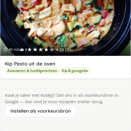
★★★★☆
⏱ 45 min
👥 4
4.39 (96)
Kip Pesto uit de oven
Avondeten & hoofdgerechten
Kip & gevogelte
Kook je vaker met KookJij? Stel ons in als voorkeursbron in
Google — dan vind je onze recepten sneller terug.
Instellen als voorkeursbron