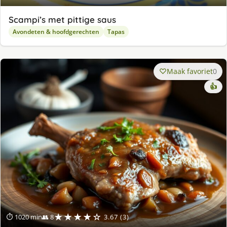
Scampi’s met pittige saus
Avondeten & hoofdgerechten
Tapas
Maak favoriet
0
👍
★★★★☆
⏱ 1020 min
👥 8
3.67 (3)