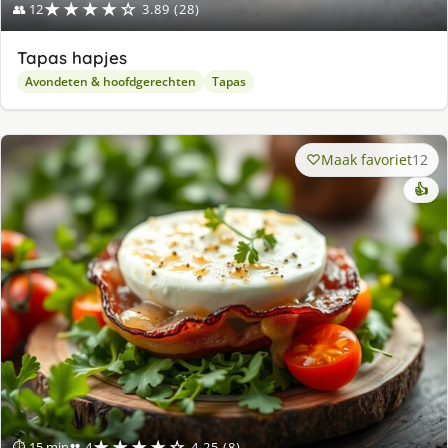
★★★★☆
👥 12
3.89 (28)
Tapas hapjes
Avondeten & hoofdgerechten
Tapas
Maak favoriet
12
👍
★★★★☆
⏱ 15 min
👥 4
4.25 (8)