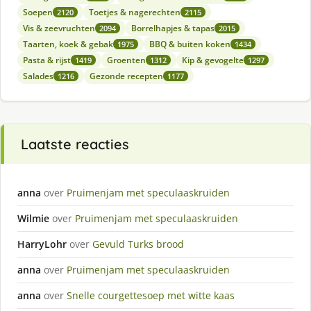
Soepen
Toetjes & nagerechten
2120
2115
Vis & zeevruchten
Borrelhapjes & tapas
2094
2015
Taarten, koek & gebak
BBQ & buiten koken
1975
1434
Pasta & rijst
Groenten
Kip & gevogelte
1419
1312
1297
Salades
Gezonde recepten
1216
1177
Laatste reacties
anna
over
Pruimenjam met speculaaskruiden
Wilmie
over
Pruimenjam met speculaaskruiden
HarryLohr
over
Gevuld Turks brood
anna
over
Pruimenjam met speculaaskruiden
anna
over
Snelle courgettesoep met witte kaas