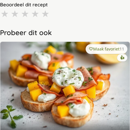
Beoordeel dit recept
★
★
★
★
★
Probeer dit ook
Maak favoriet
11
👍