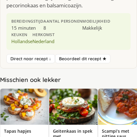
pecorinokaas en balsamicoazijn.
BEREIDINGSTIJD
AANTAL PERSONEN
MOEILIJKHEID
15 minuten
8
Makkelijk
KEUKEN
HERKOMST
Hollandse
Nederland
Direct naar recept ↓
Beoordeel dit recept ★
Misschien ook lekker
Tapas hapjes
Geitenkaas in spek
Scampi’s met
met
pittige saus