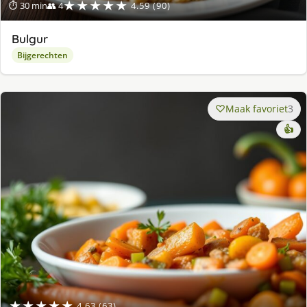
★★★★★
⏱ 30 min
👥 4
4.59 (90)
Bulgur
Bijgerechten
Maak favoriet
3
👍
★★★★★
4.63 (63)