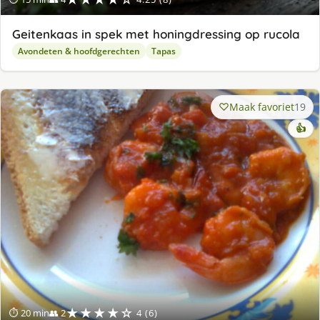
Geitenkaas in spek met honingdressing op rucola
Avondeten & hoofdgerechten
Tapas
Maak favoriet
19
👍
★★★★☆
⏱ 20 min
👥 2
4 (6)