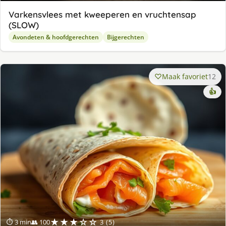
Varkensvlees met kweeperen en vruchtensap
(SLOW)
Avondeten & hoofdgerechten
Bijgerechten
Maak favoriet
12
👍
★★★☆☆
⏱ 3 min
👥 100
3 (5)