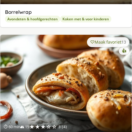
Borrelwrap
Avondeten & hoofdgerechten
Koken met & voor kinderen
Maak favoriet
13
👍
★★★☆☆
⏱ 60 min
👥 15
3 (4)