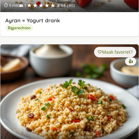
★★★★★
⏱ 5 min
👥 1
4.64 (90)
Ayran = Yogurt drank
Bijgerechten
Maak favoriet
7
👍