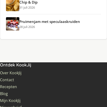
Chip & Dip
31 juli 2026
Pruimenjam met speculaaskruiden
28 juli 2026
Ontdek KookJij
Over KookJij
Contact
Recepten
Blog
Mijn KookJij