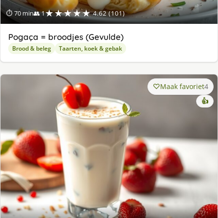
★★★★★
⏱ 70 min
👥 1
4.62 (101)
Pogaça = broodjes (Gevulde)
Brood & beleg
Taarten, koek & gebak
Maak favoriet
4
👍