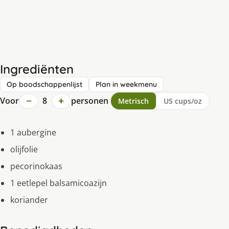
Ingrediënten
Op boodschappenlijst
Plan in weekmenu
−
+
Voor
8
personen
Metrisch
US cups/oz
1 aubergine
olijfolie
pecorinokaas
1 eetlepel balsamicoazijn
koriander