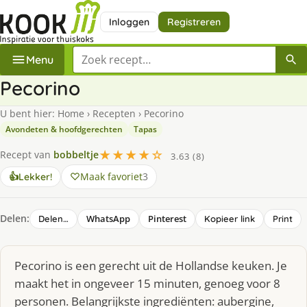
Inloggen
Registreren
Zoek een recept
Menu
Pecorino
U bent hier:
Home
›
Recepten
›
Pecorino
Avondeten & hoofdgerechten
Tapas
★★★★☆
Recept van
bobbeltje
3.63 (8)
Maak favoriet
3
👍
Lekker!
Delen:
WhatsApp
Pinterest
Delen…
Kopieer link
Print
Pecorino is een gerecht uit de Hollandse keuken. Je
maakt het in ongeveer 15 minuten, genoeg voor 8
personen. Belangrijkste ingrediënten: aubergine,