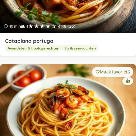
★★★★☆
⏱ 40 min
👥 4
4.48 (25)
Cataplana portugal
Avondeten & hoofdgerechten
Vis & zeevruchten
Maak favoriet
6
👍