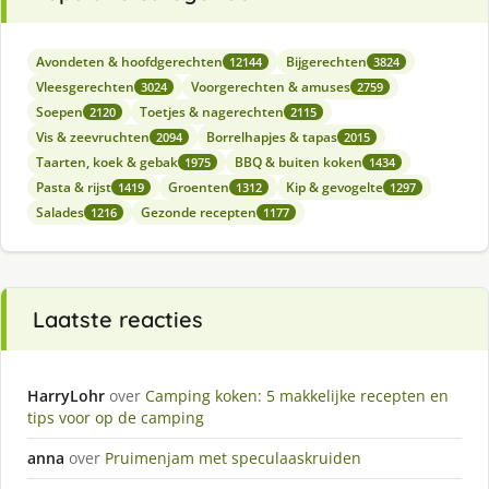
Avondeten & hoofdgerechten
Bijgerechten
12144
3824
Vleesgerechten
Voorgerechten & amuses
3024
2759
Soepen
Toetjes & nagerechten
2120
2115
Vis & zeevruchten
Borrelhapjes & tapas
2094
2015
Taarten, koek & gebak
BBQ & buiten koken
1975
1434
Pasta & rijst
Groenten
Kip & gevogelte
1419
1312
1297
Salades
Gezonde recepten
1216
1177
Laatste reacties
HarryLohr
over
Camping koken: 5 makkelijke recepten en
tips voor op de camping
anna
over
Pruimenjam met speculaaskruiden