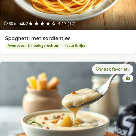
★★★★☆
⏱ 30 min
👥 2
4.17 (12)
Spaghetti met sardientjes
Avondeten & hoofdgerechten
Pasta & rijst
Maak favoriet
7
👍