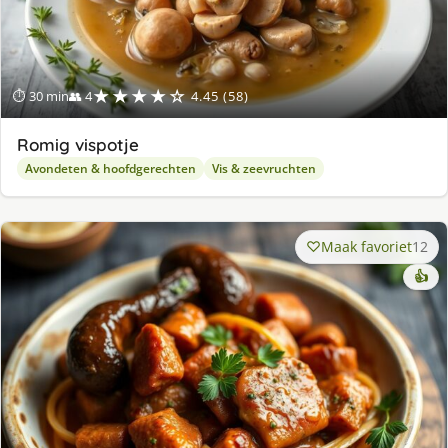
★★★★☆
⏱ 30 min
👥 4
4.45 (58)
Romig vispotje
Avondeten & hoofdgerechten
Vis & zeevruchten
Maak favoriet
12
👍