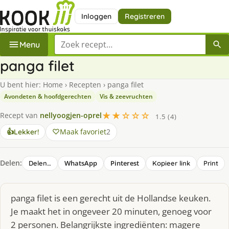
Inloggen
Registreren
Zoek een recept
Menu
panga filet
U bent hier:
Home
›
Recepten
›
panga filet
Avondeten & hoofdgerechten
Vis & zeevruchten
★★☆☆☆
Recept van
nellyoogjen-oprel
1.5 (4)
Maak favoriet
2
👍
Lekker!
Delen:
WhatsApp
Pinterest
Delen…
Kopieer link
Print
panga filet is een gerecht uit de Hollandse keuken.
Je maakt het in ongeveer 20 minuten, genoeg voor
2 personen. Belangrijkste ingrediënten: magere