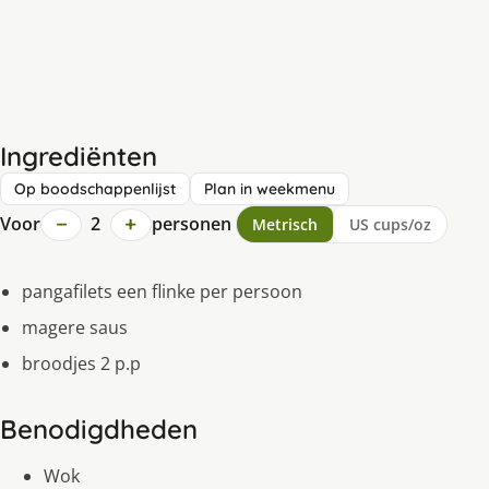
Ingrediënten
Op boodschappenlijst
Plan in weekmenu
−
+
Voor
2
personen
Metrisch
US cups/oz
pangafilets een flinke per persoon
magere saus
broodjes 2 p.p
Benodigdheden
Wok