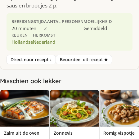
saus en broodjes 2 p.
BEREIDINGSTIJD
AANTAL PERSONEN
MOEILIJKHEID
20 minuten
2
Gemiddeld
KEUKEN
HERKOMST
Hollandse
Nederland
Direct naar recept ↓
Beoordeel dit recept ★
Misschien ook lekker
Zalm uit de oven
Zonnevis
Romig vispotje