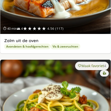
★★★★★
⏱ 40 min
👥 4
4.56 (117)
Zalm uit de oven
Avondeten & hoofdgerechten
Vis & zeevruchten
Maak favoriet
4
👍