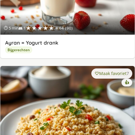
★★★★★
⏱ 5 min
👥 1
4.64 (90)
Ayran = Yogurt drank
Bijgerechten
Maak favoriet
7
👍