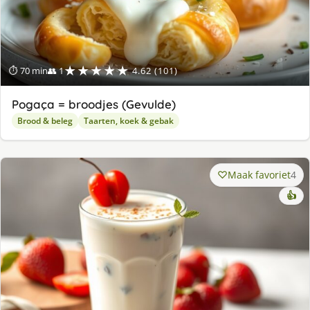
★★★★★
⏱ 70 min
👥 1
4.62 (101)
Pogaça = broodjes (Gevulde)
Brood & beleg
Taarten, koek & gebak
Maak favoriet
4
👍