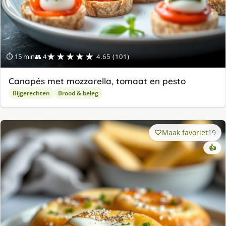
★★★★★
⏱ 15 min
👥 4
4.65 (101)
Canapés met mozzarella, tomaat en pesto
Bijgerechten
Brood & beleg
Maak favoriet
19
👍