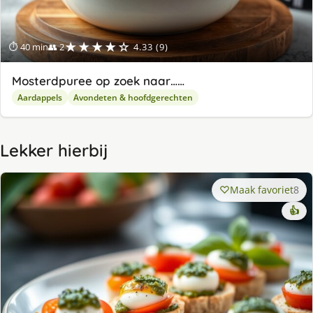
★★★★☆
⏱ 40 min
👥 2
4.33 (9)
Mosterdpuree op zoek naar……
Aardappels
Avondeten & hoofdgerechten
Lekker hierbij
Maak favoriet
8
👍