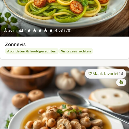
★★★★★
⏱ 30 min
👥 4
4.63 (78)
Zonnevis
Avondeten & hoofdgerechten
Vis & zeevruchten
Maak favoriet
14
👍