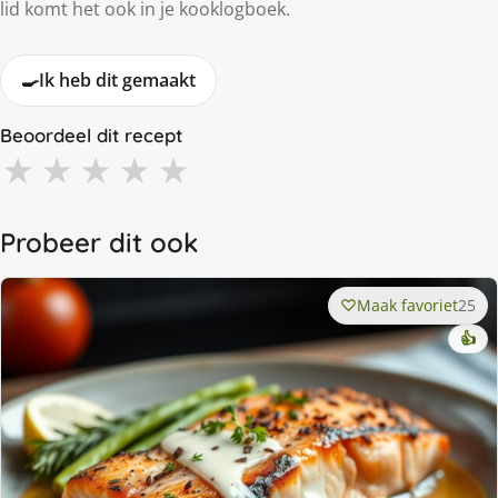
lid komt het ook in je kooklogboek.
🍳
Ik heb dit gemaakt
Beoordeel dit recept
★
★
★
★
★
Probeer dit ook
Maak favoriet
25
👍