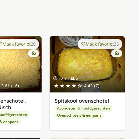
Maak favoriet
20
Maak favoriet
36
👍
👍
⏱ 70 min
👥 5
★★★★☆
3.81 (16)
4.43 (7)
enschotel,
Spitskool ovenschotel
disch
Avondeten & hoofdgerechten
hoofdgerechten
Ovenschotels & eenpans
 & eenpans