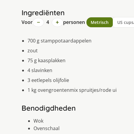
Ingrediënten
−
+
Voor
4
personen
Metrisch
US cups
700 g stamppotaardappelen
zout
75 g kaasplakken
4 slavinken
3 eetlepels olijfolie
1 kg ovengroentenmix spruitjes/rode ui
Benodigdheden
Wok
Ovenschaal