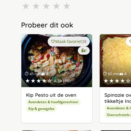
★
★
★
★
★
Probeer dit ook
Maak favoriet
38
keer
👍
1
lekker
gevonden
⏱ 45 min
👥 4
⏱ 60 min
👥 4
★★★★☆
★★★★☆
4.39 (96)
Kip Pesto uit de oven
Spinazie ov
tikkeltje In
Avondeten & hoofdgerechten
Avondeten & 
Kip & gevogelte
Ovenschotels