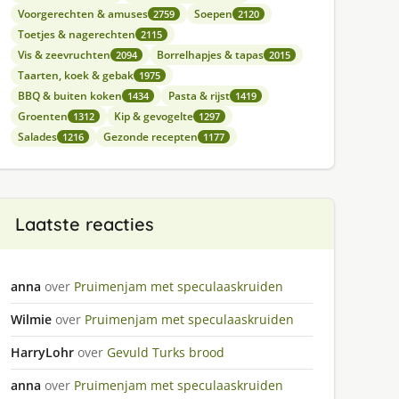
Voorgerechten & amuses
Soepen
2759
2120
Toetjes & nagerechten
2115
Vis & zeevruchten
Borrelhapjes & tapas
2094
2015
Taarten, koek & gebak
1975
BBQ & buiten koken
Pasta & rijst
1434
1419
Groenten
Kip & gevogelte
1312
1297
Salades
Gezonde recepten
1216
1177
Laatste reacties
anna
over
Pruimenjam met speculaaskruiden
Wilmie
over
Pruimenjam met speculaaskruiden
HarryLohr
over
Gevuld Turks brood
anna
over
Pruimenjam met speculaaskruiden