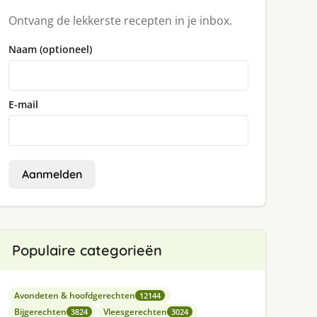
Ontvang de lekkerste recepten in je inbox.
Naam (optioneel)
E-mail
Aanmelden
Populaire categorieën
Avondeten & hoofdgerechten
12144
Bijgerechten
Vleesgerechten
3824
3024