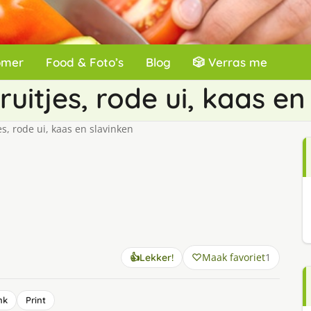
omer
Food & Foto’s
Blog
🎲 Verras me
uitjes, rode ui, kaas en
s, rode ui, kaas en slavinken
Maak favoriet
1
👍
Lekker!
nk
Print