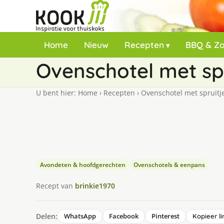
Home
Nieuw
Recepten
BBQ & Z
Ovenschotel met spr
U bent hier:
Home
›
Recepten
›
Ovenschotel met spruitje
Avondeten & hoofdgerechten
Ovenschotels & eenpans
Recept van
brinkie1970
Delen:
WhatsApp
Facebook
Pinterest
Kopieer li