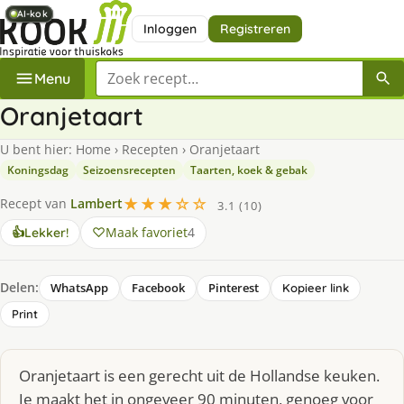
AI-kok
AI-kok
AI-kok
AI-kok
Inloggen
Registreren
Zoek een recept
Menu
Oranjetaart
U bent hier:
Home
›
Recepten
›
Oranjetaart
Koningsdag
Seizoensrecepten
Taarten, koek & gebak
★★★☆☆
Recept van
Lambert
3.1 (10)
Maak favoriet
4
👍
Lekker!
Delen:
WhatsApp
Facebook
Pinterest
Kopieer link
Print
Oranjetaart is een gerecht uit de Hollandse keuken.
Je maakt het in ongeveer 90 minuten, genoeg voor