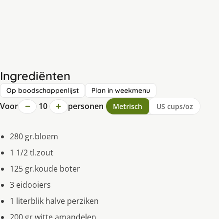
Ingrediënten
Op boodschappenlijst
Plan in weekmenu
−
+
Voor
10
personen
Metrisch
US cups/oz
280 gr.bloem
1 1/2 tl.zout
125 gr.koude boter
3 eidooiers
1 literblik halve perziken
200 gr.witte amandelen