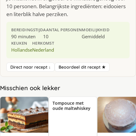
10 personen. Belangrijkste ingrediënten: eidooiers
en literblik halve perziken.
BEREIDINGSTIJD
AANTAL PERSONEN
MOEILIJKHEID
90 minuten
10
Gemiddeld
KEUKEN
HERKOMST
Hollandse
Nederland
Direct naar recept ↓
Beoordeel dit recept ★
Misschien ook lekker
Tompouce met
oude maltwhiskey