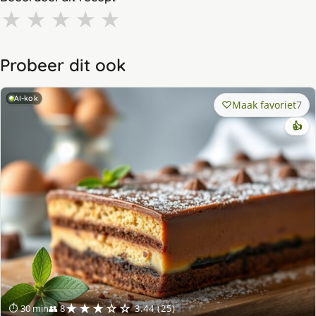
★
★
★
★
★
Probeer dit ook
AI-kok
Maak favoriet
7
👍
★★★☆☆
⏱ 30 min
👥 8
3.44 (25)