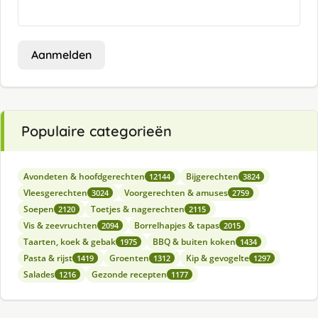
Aanmelden
Populaire categorieën
Avondeten & hoofdgerechten
Bijgerechten
12144
3824
Vleesgerechten
Voorgerechten & amuses
3024
2759
Soepen
Toetjes & nagerechten
2120
2115
Vis & zeevruchten
Borrelhapjes & tapas
2094
2015
Taarten, koek & gebak
BBQ & buiten koken
1975
1434
Pasta & rijst
Groenten
Kip & gevogelte
1419
1312
1297
Salades
Gezonde recepten
1216
1177