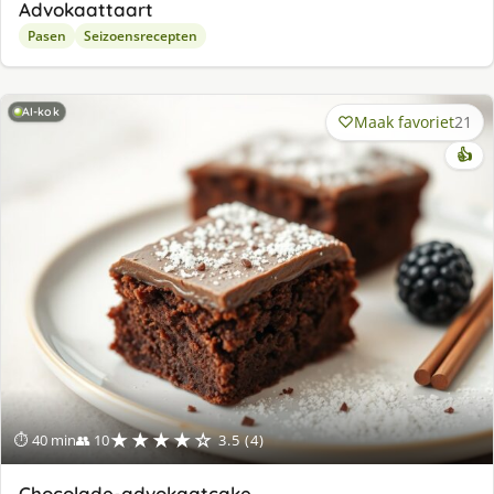
Advokaattaart
Pasen
Seizoensrecepten
AI-kok
Maak favoriet
21
👍
★★★★☆
⏱ 40 min
👥 10
3.5 (4)
Chocolade-advokaatcake