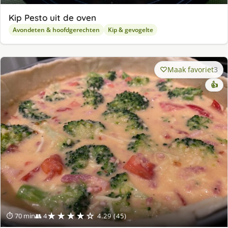
Kip Pesto uit de oven
Avondeten & hoofdgerechten
Kip & gevogelte
Maak favoriet
3
👍
★★★★☆
⏱ 70 min
👥 4
4.29 (45)