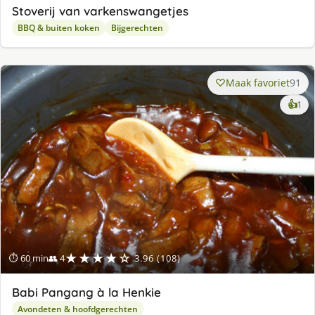
Stoverij van varkenswangetjes
BBQ & buiten koken
Bijgerechten
Maak favoriet
91
ke
👍
1
lek
ge
★★★★☆
⏱ 60 min
👥 4
3.96 (108)
Babi Pangang à la Henkie
Avondeten & hoofdgerechten