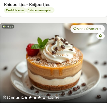
Kniepertjes- Knijpertjes
Oud & Nieuw
Seizoensrecepten
AI-kok
Maak favoriet
30
👍
★★★★☆
⏱ 30 min
👥 12
4.33 (9)