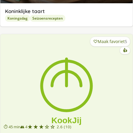
Koninklijke taart
Koningsdag
Seizoensrecepten
Maak favoriet
5
👍
★★★☆☆
⏱ 45 min
👥 4
2.6 (10)