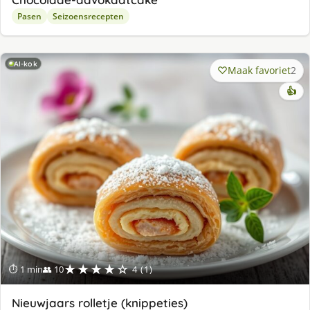
Pasen
Seizoensrecepten
AI-kok
Maak favoriet
2
👍
★★★★☆
⏱ 1 min
👥 10
4 (1)
Nieuwjaars rolletje (knippeties)