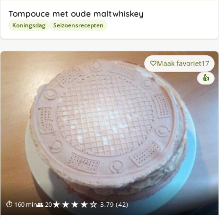
Tompouce met oude maltwhiskey
Koningsdag
Seizoensrecepten
Maak favoriet
17
👍
★★★★☆
⏱ 160 min
👥 20
3.79 (42)