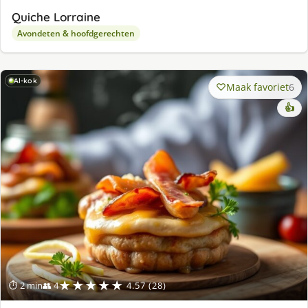
Quiche Lorraine
Avondeten & hoofdgerechten
AI-kok
Maak favoriet
6
👍
★★★★★
⏱ 2 min
👥 4
4.57 (28)