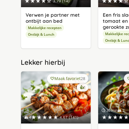
★★★★☆
★★★★☆
3.79 (14)
Verwen je partner met
Een fris sl
ontbijt aan bed
tomaat en 
gerookte z
Makkelijke recepten
Makkelijke re
Ontbijt & Lunch
Ontbijt & Lun
Lekker hierbij
Maak favoriet
28
keer
👍
1
lekker
gevonden
⏱ 30 min
👥 2
★★★★★
★★★★★
👥 4
4.67 (141)