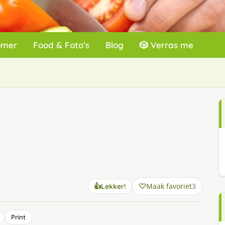
omer
Food & Foto’s
Blog
🎲 Verras me
Maak favoriet
3
👍
Lekker!
Print