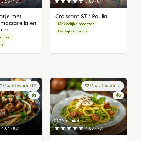
★★★★☆
3.56 (18)
3.88 (8)
aatje met
Croissant ST ‘ Paulin
mozzarella en
Makkelijke recepten
alm
Ontbijt & Lunch
cepten
ch
Maak favoriet
12
Maak favoriet
4
👍
👍
⏱ 30 min
👥 4
★★★★★
4.64 (83)
4.63 (78)