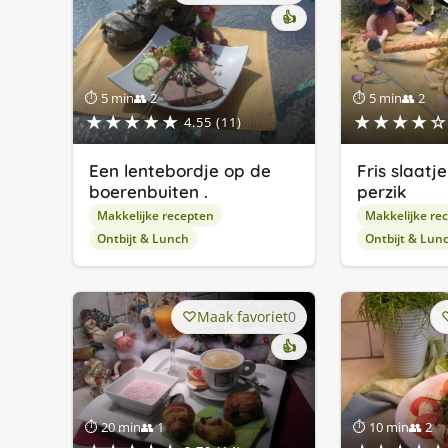
👍
⏱ 5 min
👥 2
⏱ 5 min
👥 2
★★★★★
★★★★☆
4.55 (11)
Een lentebordje op de
Fris slaatj
boerenbuiten .
perzik
Makkelijke recepten
Makkelijke re
Ontbijt & Lunch
Ontbijt & Lun
Maak favoriet
0
👍
⏱ 20 min
👥 1
⏱ 10 min
👥 2