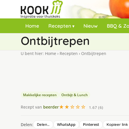
Home
Recepten
Nieuw
BBQ & Z
Ontbijtrepen
U bent hier:
Home
›
Recepten
›
Ontbijtrepen
Makkelijke recepten
Ontbijt & Lunch
★★☆☆☆
Recept van
beerder
1.67 (6)
Delen:
WhatsApp
Pinterest
Delen…
Kopieer link