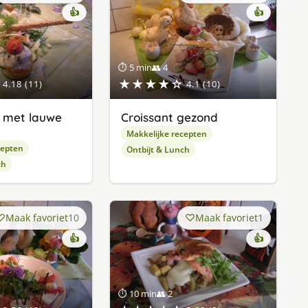
👍
👍
⏱ 5 min
👥 4
★★★★☆
4.18 (11)
4.1 (10)
e met lauwe
Croissant gezond
Makkelijke recepten
cepten
Ontbijt & Lunch
ch
Maak favoriet
10
Maak favoriet
1
👍
👍
⏱ 10 min
👥 2