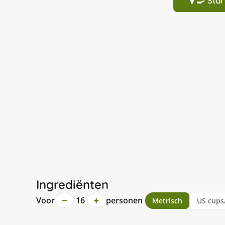
👩‍🍳 St
Ingrediënten
−
+
Voor
16
personen
Metrisch
US cups