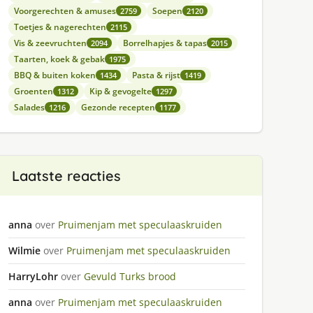
Voorgerechten & amuses
Soepen
2759
2120
Toetjes & nagerechten
2115
Vis & zeevruchten
Borrelhapjes & tapas
2094
2015
Taarten, koek & gebak
1975
BBQ & buiten koken
Pasta & rijst
1434
1419
Groenten
Kip & gevogelte
1312
1297
Salades
Gezonde recepten
1216
1177
Laatste reacties
anna
over
Pruimenjam met speculaaskruiden
Wilmie
over
Pruimenjam met speculaaskruiden
HarryLohr
over
Gevuld Turks brood
anna
over
Pruimenjam met speculaaskruiden