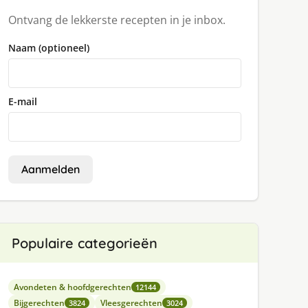
Ontvang de lekkerste recepten in je inbox.
Naam (optioneel)
E-mail
Aanmelden
Populaire categorieën
Avondeten & hoofdgerechten
12144
Bijgerechten
Vleesgerechten
3824
3024