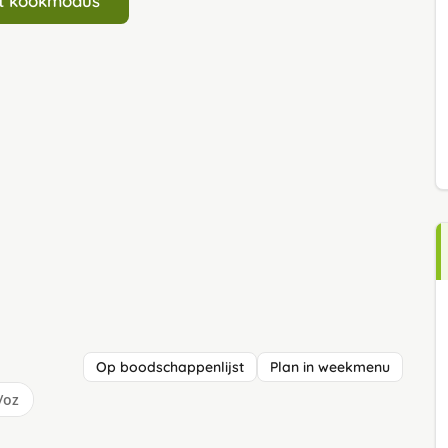
art kookmodus
Op boodschappenlijst
Plan in weekmenu
/oz