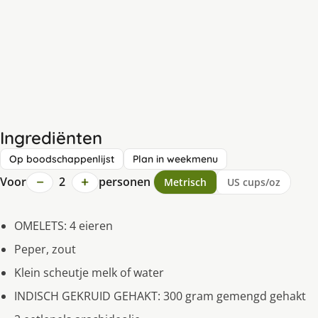
Ingrediënten
Op boodschappenlijst
Plan in weekmenu
−
+
Voor
2
personen
Metrisch
US cups/oz
OMELETS: 4 eieren
Peper, zout
Klein scheutje melk of water
INDISCH GEKRUID GEHAKT: 300 gram gemengd gehakt