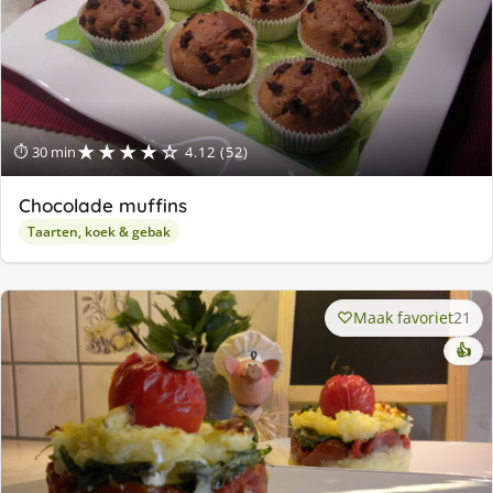
★★★★☆
⏱ 30 min
4.12 (52)
Chocolade muffins
Taarten, koek & gebak
Maak favoriet
21
👍