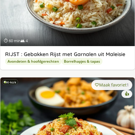
⏱ 60 min
👥 4
RIJST : Gebakken Rijst met Garnalen uit Maleisie
Avondeten & hoofdgerechten
Borrelhapjes & tapas
AI-kok
Maak favoriet
1
👍