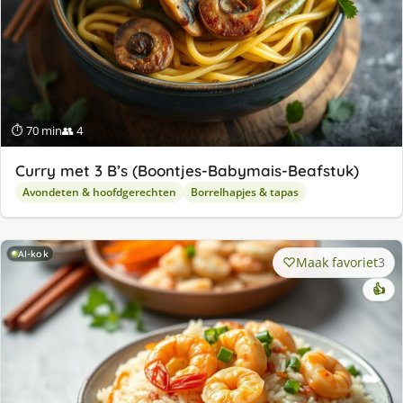
⏱ 70 min
👥 4
Curry met 3 B’s (Boontjes-Babymais-Beafstuk)
Avondeten & hoofdgerechten
Borrelhapjes & tapas
AI-kok
Maak favoriet
3
👍