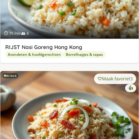
⏱ 75 min
👥 4
RIJST Nasi Goreng Hong Kong
Avondeten & hoofdgerechten
Borrelhapjes & tapas
AI-kok
Maak favoriet
3
👍