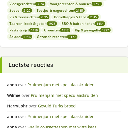
Vleesgerechten
Voorgerechten & amuses
3024
2759
Soepen
Toetjes & nagerechten
2120
2115
Vis & zeevruchten
Borrelhapjes & tapas
2095
2015
Taarten, koek & gebak
BBQ & buiten koken
1975
1434
Pasta & rijst
Groenten
Kip & gevogelte
1419
1312
1297
Salades
Gezonde recepten
1216
1177
Laatste reacties
anna
over
Pruimenjam met speculaaskruiden
Wilmie
over
Pruimenjam met speculaaskruiden
HarryLohr
over
Gevuld Turks brood
anna
over
Pruimenjam met speculaaskruiden
anna
over
Snelle courgettesoep met witte kaas