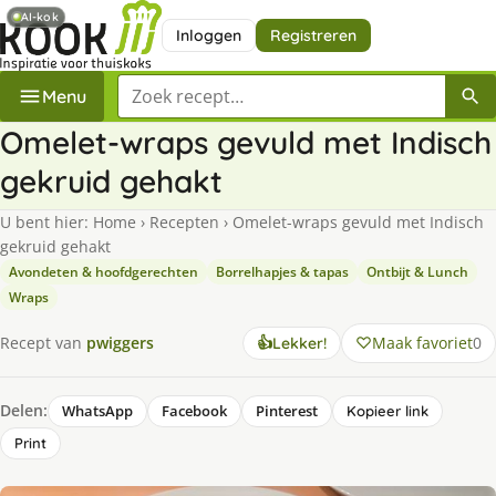
AI-kok
Inloggen
Registreren
Zoek een recept
Menu
Omelet-wraps gevuld met Indisch
gekruid gehakt
U bent hier:
Home
›
Recepten
›
Omelet-wraps gevuld met Indisch
gekruid gehakt
Avondeten & hoofdgerechten
Borrelhapjes & tapas
Ontbijt & Lunch
Wraps
Maak favoriet
0
Recept van
pwiggers
👍
Lekker!
Delen:
WhatsApp
Facebook
Pinterest
Kopieer link
Print