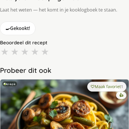
Laat het weten — het komt in je kooklogboek te staan.
🍳
Gekookt!
Beoordeel dit recept
★
★
★
★
★
Probeer dit ook
AI-kok
Maak favoriet
1
👍