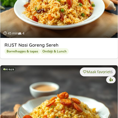
⏱ 45 min
👥 4
RIJST Nasi Goreng Sereh
Borrelhapjes & tapas
Ontbijt & Lunch
AI-kok
Maak favoriet
6
👍