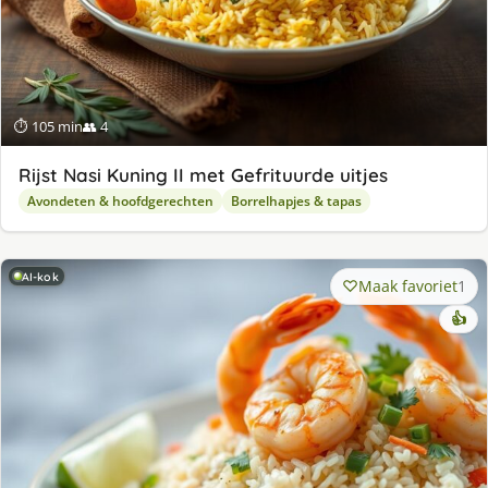
⏱ 105 min
👥 4
Rijst Nasi Kuning II met Gefrituurde uitjes
Avondeten & hoofdgerechten
Borrelhapjes & tapas
AI-kok
Maak favoriet
1
👍