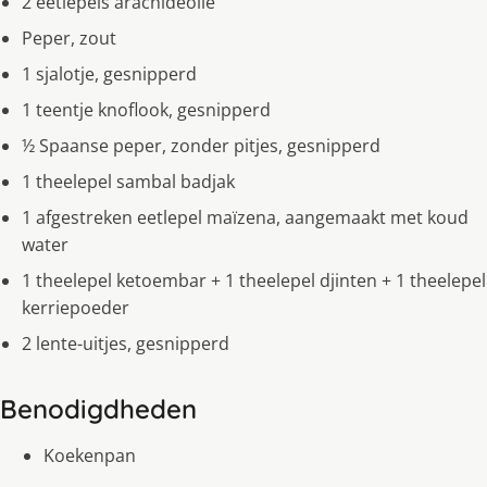
2 eetlepels arachideolie
Peper, zout
1 sjalotje, gesnipperd
1 teentje knoflook, gesnipperd
½ Spaanse peper, zonder pitjes, gesnipperd
1 theelepel sambal badjak
1 afgestreken eetlepel maïzena, aangemaakt met koud
water
1 theelepel ketoembar + 1 theelepel djinten + 1 theelepel
kerriepoeder
2 lente-uitjes, gesnipperd
Benodigdheden
Koekenpan