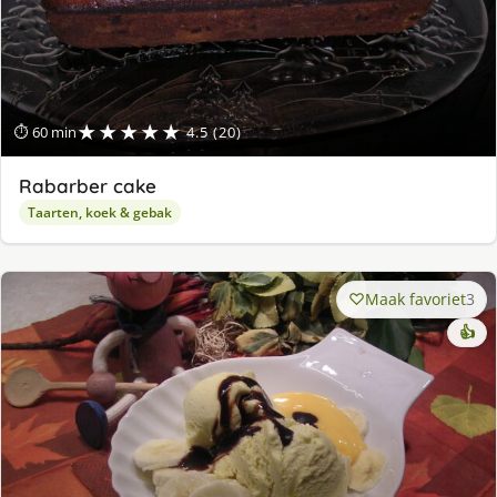
★★★★★
⏱ 60 min
4.5 (20)
Rabarber cake
Taarten, koek & gebak
Maak favoriet
3
👍