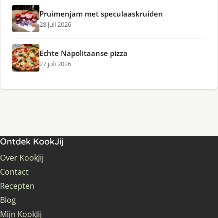
Pruimenjam met speculaaskruiden
28 juli 2026
Echte Napolitaanse pizza
27 juli 2026
Ontdek KookJij
Over KookJij
Contact
Recepten
Blog
Mijn KookJij