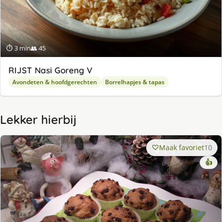
⏱ 3 min
👥 45
RIJST Nasi Goreng V
Avondeten & hoofdgerechten
Borrelhapjes & tapas
Lekker hierbij
Maak favoriet
10
👍