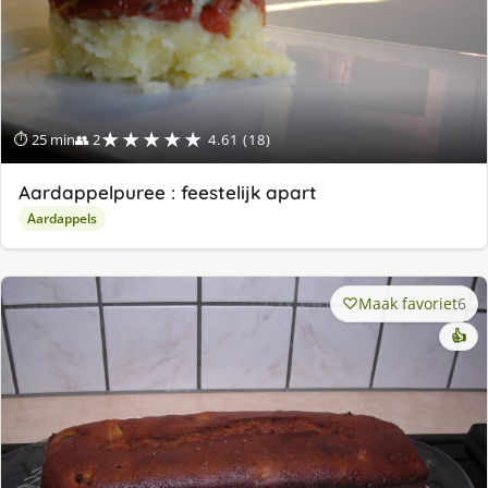
★★★★★
⏱ 25 min
👥 2
4.61 (18)
Aardappelpuree : feestelijk apart
Aardappels
Maak favoriet
6
👍