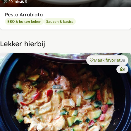
⏱ 20 min
👥 8
Pesto Arrabiata
BBQ & buiten koken
Sauzen & basics
Lekker hierbij
Maak favoriet
38
ke
👍
1
lek
ge