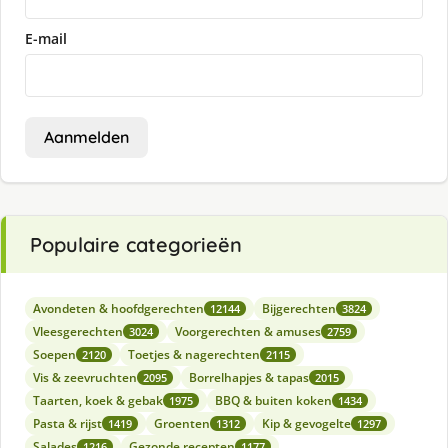
E-mail
Aanmelden
Populaire categorieën
Avondeten & hoofdgerechten
Bijgerechten
12144
3824
Vleesgerechten
Voorgerechten & amuses
3024
2759
Soepen
Toetjes & nagerechten
2120
2115
Vis & zeevruchten
Borrelhapjes & tapas
2095
2015
Taarten, koek & gebak
BBQ & buiten koken
1975
1434
Pasta & rijst
Groenten
Kip & gevogelte
1419
1312
1297
Salades
Gezonde recepten
1216
1177