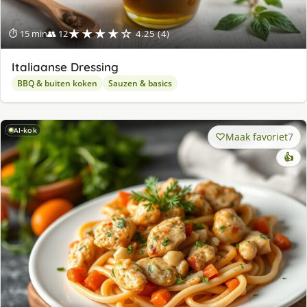
★★★★☆
⏱ 15 min
👥 12
4.25 (4)
Italiaanse Dressing
BBQ & buiten koken
Sauzen & basics
AI-kok
Maak favoriet
7
👍