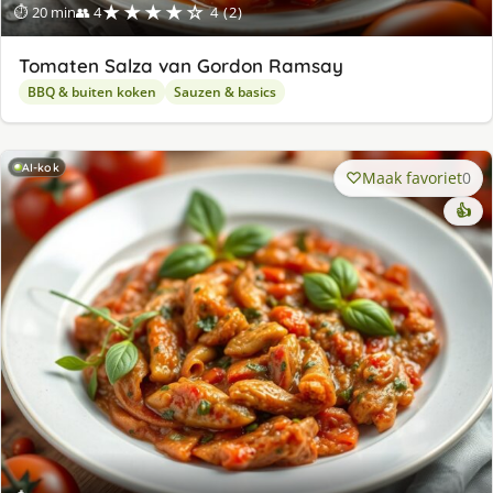
★★★★☆
⏱ 20 min
👥 4
4 (2)
Tomaten Salza van Gordon Ramsay
BBQ & buiten koken
Sauzen & basics
AI-kok
Maak favoriet
0
👍