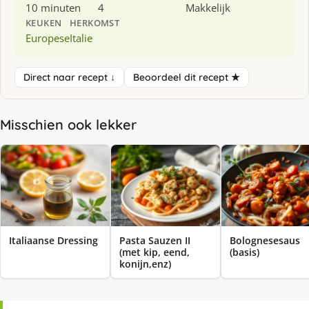
10 minuten
4
Makkelijk
KEUKEN
HERKOMST
Europese
Italie
Direct naar recept ↓
Beoordeel dit recept ★
Misschien ook lekker
Italiaanse Dressing
Pasta Sauzen II
Bolognesesaus
(met kip, eend,
(basis)
konijn,enz)