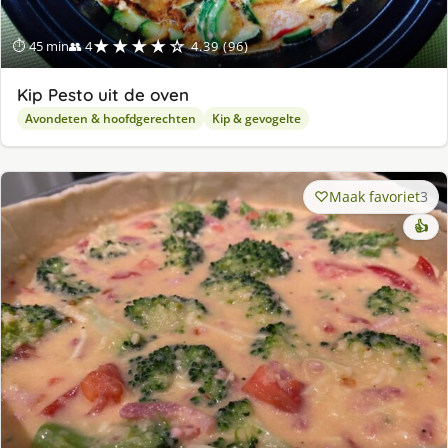
★★★★☆
⏱ 45 min
👥 4
4.39 (96)
Kip Pesto uit de oven
Avondeten & hoofdgerechten
Kip & gevogelte
Maak favoriet
3
👍