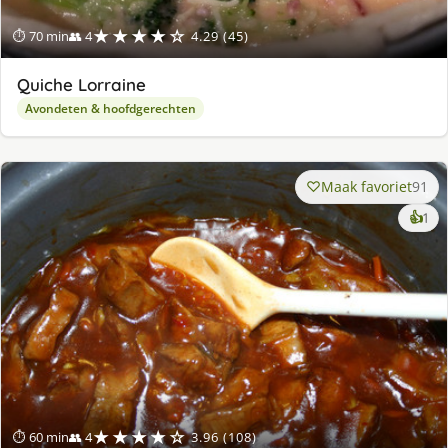
★★★★☆
⏱ 70 min
👥 4
4.29 (45)
Quiche Lorraine
Avondeten & hoofdgerechten
Maak favoriet
91
ke
👍
1
lek
ge
★★★★☆
⏱ 60 min
👥 4
3.96 (108)