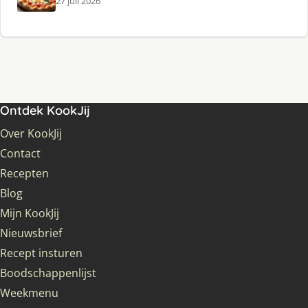
27 juli 2026
Ontdek KookJij
Over KookJij
Contact
Recepten
Blog
Mijn KookJij
Nieuwsbrief
Recept insturen
Boodschappenlijst
Weekmenu