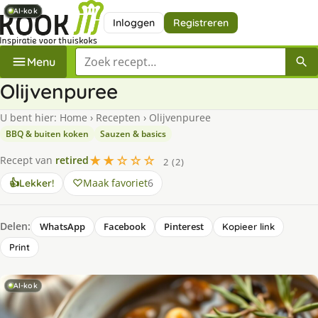
AI-kok
AI-kok
AI-kok
AI-kok
AI-kok
AI-kok
Inloggen
Registreren
Zoek een recept
Menu
Olijvenpuree
U bent hier:
Home
›
Recepten
›
Olijvenpuree
BBQ & buiten koken
Sauzen & basics
★★☆☆☆
Recept van
retired
2 (2)
Maak favoriet
6
👍
Lekker!
Delen:
WhatsApp
Facebook
Pinterest
Kopieer link
Print
AI-kok