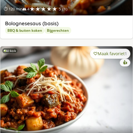
★★★★★
⏱ 120 min
👥 4
5 (1)
Bolognesesaus (basis)
BBQ & buiten koken
Bijgerechten
AI-kok
Maak favoriet
1
👍