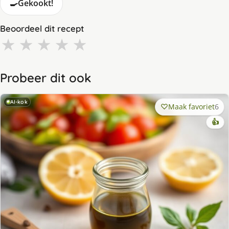
🍳
Gekookt!
Beoordeel dit recept
★
★
★
★
★
Probeer dit ook
AI-kok
Maak favoriet
6
👍