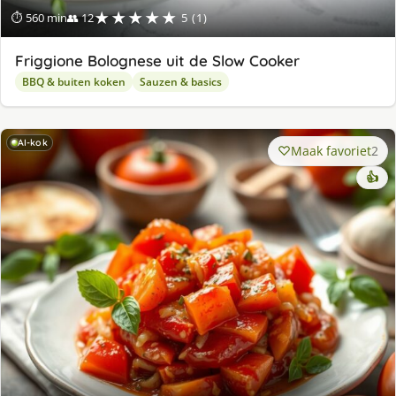
★★★★★
⏱ 560 min
👥 12
5 (1)
Friggione Bolognese uit de Slow Cooker
BBQ & buiten koken
Sauzen & basics
AI-kok
Maak favoriet
2
👍