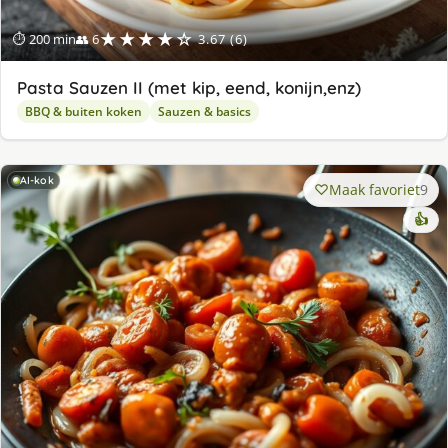
★★★★☆
⏱ 200 min
👥 6
3.67 (6)
Pasta Sauzen II (met kip, eend, konijn,enz)
BBQ & buiten koken
Sauzen & basics
AI-kok
Maak favoriet
9
👍