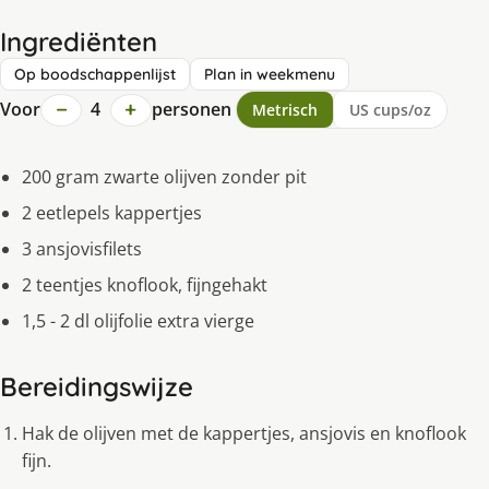
Ingrediënten
Op boodschappenlijst
Plan in weekmenu
−
+
Voor
4
personen
Metrisch
US cups/oz
200 gram zwarte olijven zonder pit
2 eetlepels kappertjes
3 ansjovisfilets
2 teentjes knoflook, fijngehakt
1,5 - 2 dl olijfolie extra vierge
Bereidingswijze
Hak de olijven met de kappertjes, ansjovis en knoflook
fijn.