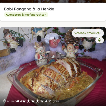
Babi Pangang à la Henkie
Avondeten & hoofdgerechten
Maak favoriet
8
👍
★★★★☆
⏱ 40 min
👥 4
4.31 (29)