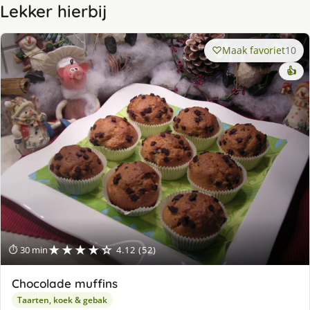
Lekker hierbij
Maak favoriet
10
👍
★★★★☆
⏱ 30 min
4.12 (52)
Chocolade muffins
Taarten, koek & gebak