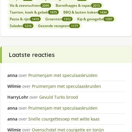
Vis & zeevruchten
Borrelhapjes & tapas
2095
2015
Taarten, koek & gebak
BBQ & buiten koken
1975
1434
Pasta & rijst
Groenten
Kip & gevogelte
1419
1312
1297
Salades
Gezonde recepten
1216
1177
Laatste reacties
anna
over
Pruimenjam met speculaaskruiden
Wilmie
over
Pruimenjam met speculaaskruiden
HarryLohr
over
Gevuld Turks brood
anna
over
Pruimenjam met speculaaskruiden
anna
over
Snelle courgettesoep met witte kaas
Wilmie
over
Ovenschotel met courgette en tonijn