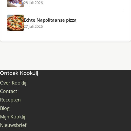
28 juli 2026
Echte Napolitaanse pizza
27 juli 2026
Ontdek KookJij
Over KookJij
Contact
Recepten
Blog
Mijn KookJij
Nieuwsbrief