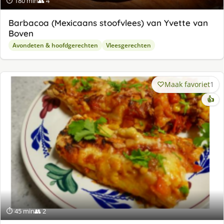
⏱ 180 min
👥 4
Barbacoa (Mexicaans stoofvlees) van Yvette van
Boven
Avondeten & hoofdgerechten
Vleesgerechten
Maak favoriet
1
👍
⏱ 45 min
👥 2