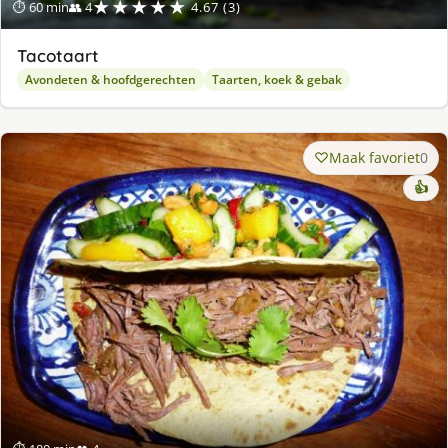
★★★★★
⏱ 60 min
👥 4
4.67 (3)
Tacotaart
Avondeten & hoofdgerechten
Taarten, koek & gebak
Maak favoriet
0
👍