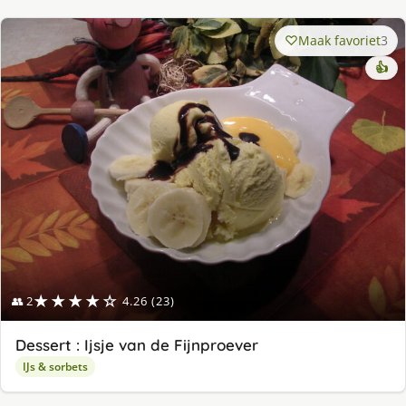
Maak favoriet
3
👍
★★★★☆
👥 2
4.26 (23)
Dessert : Ijsje van de Fijnproever
IJs & sorbets