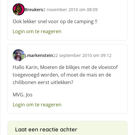
f
Breukers
2 november 2010 om 08:09
:
s
c
Ook lekker snel voor op de camping !!
h
Login om te reageren
r
e
e
f
j.markenstein
22 september 2010 om 09:12
:
s
c
Hallo Karin, Moeten de blikjes met de vloeistof
h
toegevoegd worden, of moet de mais en de
r
chilibonen eerst uitlekken?
e
e
MVG. Jos
f
:
Login om te reageren
Laat een reactie achter