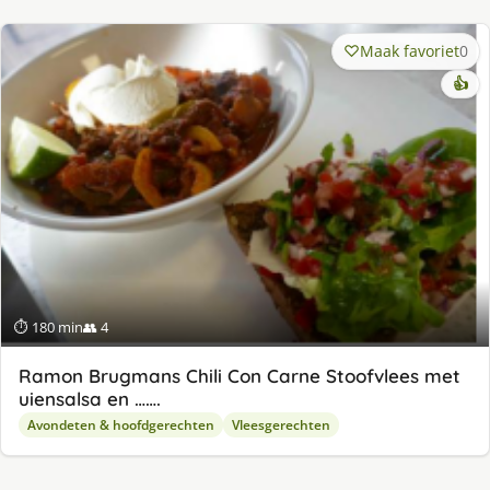
Maak favoriet
0
👍
⏱ 180 min
👥 4
Ramon Brugmans Chili Con Carne Stoofvlees met
uiensalsa en …….
Avondeten & hoofdgerechten
Vleesgerechten