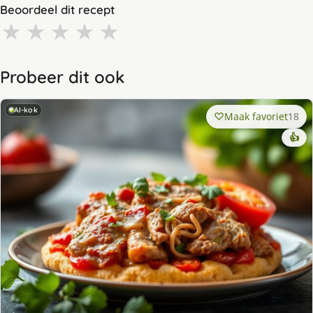
Beoordeel dit recept
★
★
★
★
★
Probeer dit ook
AI-kok
Maak favoriet
18
👍