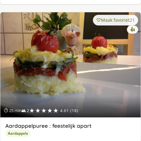
Maak favoriet
21
👍
★★★★★
⏱ 25 min
👥 2
4.61 (18)
Aardappelpuree : feestelijk apart
Aardappels