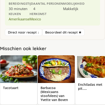
BEREIDINGSTIJD
AANTAL PERSONEN
MOEILIJKHEID
30 minuten
4
Makkelijk
KEUKEN
HERKOMST
Amerikaanse
Mexico
Direct naar recept ↓
Beoordeel dit recept ★
Misschien ook lekker
Enchiladas met
Tacotaart
Barbacoa
pit…..
(Mexicaans
stoofvlees) van
Yvette van Boven