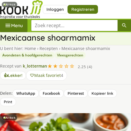
AI-kok
Inloggen
Registreren
Zoek een recept
Menu
Mexicaanse shoarmamix
U bent hier:
Home
›
Recepten
›
Mexicaanse shoarmamix
Avondeten & hoofdgerechten
Vleesgerechten
★★☆☆☆
Recept van
k_lotterman
2.25 (4)
Maak favoriet
4
👍
Lekker!
Delen:
WhatsApp
Facebook
Pinterest
Kopieer link
Print
AI-kok