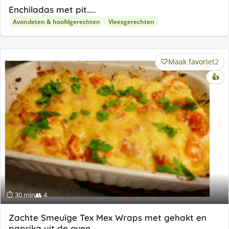
Enchiladas met pit…..
Avondeten & hoofdgerechten
Vleesgerechten
Maak favoriet
2
👍
⏱ 30 min
👥 4
Zachte Smeuïge Tex Mex Wraps met gehakt en
paprika uit de oven