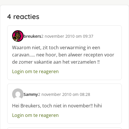
4 reacties
breukers
2 november 2010 om 09:37
s
c
Waarom niet, zit toch verwarming in een
h
caravan….. nee hoor, ben alweer recepten voor
r
de zomer vakantie aan het verzamelen !!
e
e
Login om te reageren
f
:
Sammy
2 november 2010 om 08:28
s
c
Hei Breukers, toch niet in november!! hihi
h
Login om te reageren
r
e
e