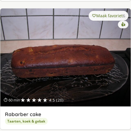
Maak favoriet
6
👍
★★★★★
⏱ 60 min
4.5 (20)
Rabarber cake
Taarten, koek & gebak