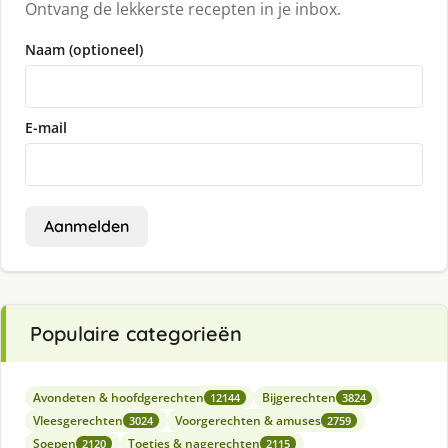
Ontvang de lekkerste recepten in je inbox.
Naam (optioneel)
E-mail
Aanmelden
Populaire categorieën
Avondeten & hoofdgerechten
Bijgerechten
12144
3824
Vleesgerechten
Voorgerechten & amuses
3024
2759
Soepen
Toetjes & nagerechten
2120
2115