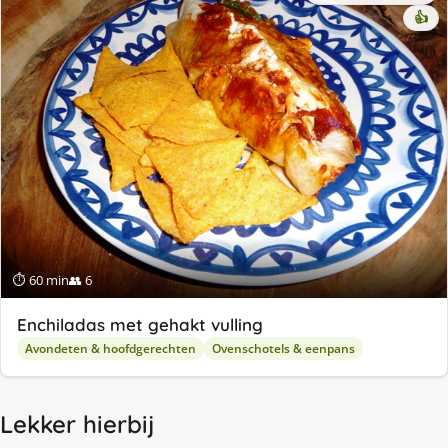
👍
⏱ 60 min
👥 6
Enchiladas met gehakt vulling
Avondeten & hoofdgerechten
Ovenschotels & eenpans
Lekker hierbij