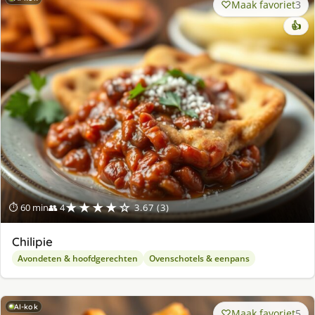
Maak favoriet
3
👍
★★★★☆
⏱ 60 min
👥 4
3.67 (3)
Chilipie
Avondeten & hoofdgerechten
Ovenschotels & eenpans
AI-kok
Maak favoriet
5