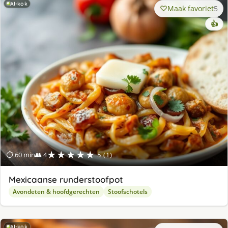
AI-kok
Maak favoriet
5
👍
★★★★★
⏱ 60 min
👥 4
5 (1)
Mexicaanse runderstoofpot
Avondeten & hoofdgerechten
Stoofschotels
AI-kok