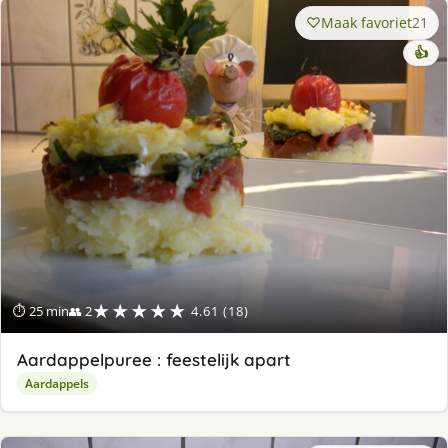
Maak favoriet
21
👍
★★★★★
⏱ 25 min
👥 2
4.61 (18)
Aardappelpuree : feestelijk apart
Aardappels