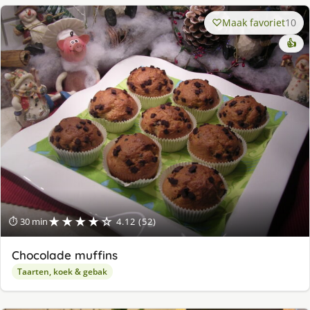
Maak favoriet
10
👍
★★★★☆
⏱ 30 min
4.12 (52)
Chocolade muffins
Taarten, koek & gebak