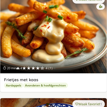
👍
★★★★☆
⏱ 20 min
👥 4
4 (1)
Frietjes met kaas
Aardappels
Avondeten & hoofdgerechten
Maak favoriet
1