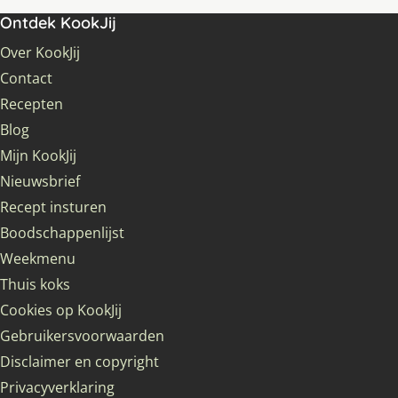
Ontdek KookJij
Over KookJij
Contact
Recepten
Blog
Mijn KookJij
Nieuwsbrief
Recept insturen
Boodschappenlijst
Weekmenu
Thuis koks
Cookies op KookJij
Gebruikersvoorwaarden
Disclaimer en copyright
Privacyverklaring