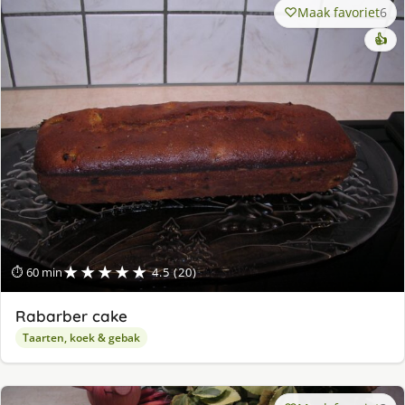
Maak favoriet
6
👍
★★★★★
⏱ 60 min
4.5 (20)
Rabarber cake
Taarten, koek & gebak