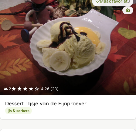
Maak favoriet
3
👍
★★★★☆
👥 2
4.26 (23)
Dessert : Ijsje van de Fijnproever
IJs & sorbets