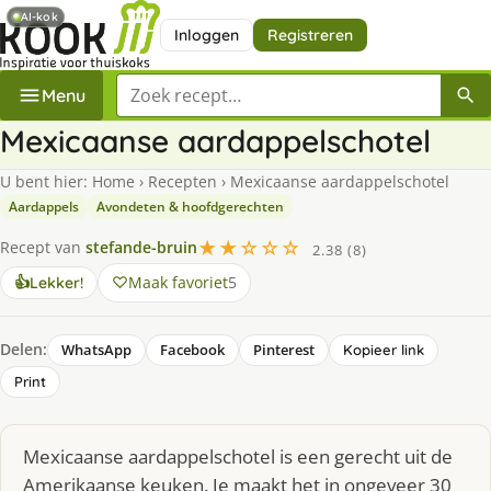
AI-kok
Inloggen
Registreren
Zoek een recept
Menu
Mexicaanse aardappelschotel
U bent hier:
Home
›
Recepten
›
Mexicaanse aardappelschotel
Aardappels
Avondeten & hoofdgerechten
★★☆☆☆
Recept van
stefande-bruin
2.38 (8)
Maak favoriet
5
👍
Lekker!
Delen:
WhatsApp
Facebook
Pinterest
Kopieer link
Print
Mexicaanse aardappelschotel is een gerecht uit de
Amerikaanse keuken. Je maakt het in ongeveer 30