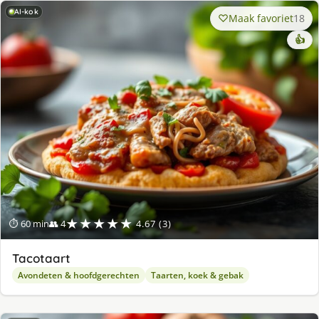
AI-kok
Maak favoriet
18
👍
★★★★★
⏱ 60 min
👥 4
4.67 (3)
Tacotaart
Avondeten & hoofdgerechten
Taarten, koek & gebak