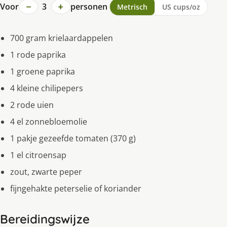
−
+
Voor
3
personen
Metrisch
US cups/oz
700 gram krielaardappelen
1 rode paprika
1 groene paprika
4 kleine chilipepers
2 rode uien
4 el zonnebloemolie
1 pakje gezeefde tomaten (370 g)
1 el citroensap
zout, zwarte peper
fijngehakte peterselie of koriander
Bereidingswijze