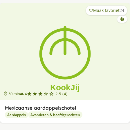
Maak favoriet
24
👍
★★★☆☆
⏱ 50 min
👥 4
2.5 (4)
Mexicaanse aardappelschotel
Aardappels
Avondeten & hoofdgerechten