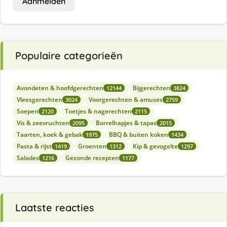
Aanmelden
Populaire categorieën
Avondeten & hoofdgerechten
Bijgerechten
12144
3824
Vleesgerechten
Voorgerechten & amuses
3024
2759
Soepen
Toetjes & nagerechten
2120
2115
Vis & zeevruchten
Borrelhapjes & tapas
2095
2015
Taarten, koek & gebak
BBQ & buiten koken
1975
1434
Pasta & rijst
Groenten
Kip & gevogelte
1419
1312
1297
Salades
Gezonde recepten
1216
1177
Laatste reacties