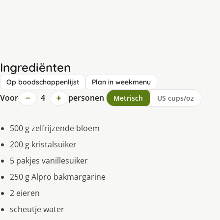
Ingrediënten
Op boodschappenlijst
Plan in weekmenu
−
+
Voor
4
personen
Metrisch
US cups/oz
500 g zelfrijzende bloem
200 g kristalsuiker
5 pakjes vanillesuiker
250 g Alpro bakmargarine
2 eieren
scheutje water