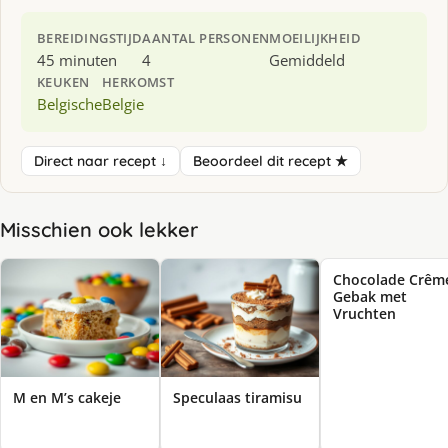
BEREIDINGSTIJD
AANTAL PERSONEN
MOEILIJKHEID
45 minuten
4
Gemiddeld
KEUKEN
HERKOMST
Belgische
Belgie
Direct naar recept ↓
Beoordeel dit recept ★
Misschien ook lekker
Chocolade Crêm
Gebak met
Vruchten
M en M’s cakeje
Speculaas tiramisu