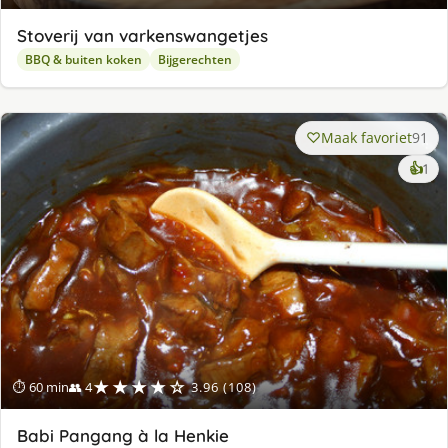
Stoverij van varkenswangetjes
BBQ & buiten koken
Bijgerechten
Maak favoriet
91
ke
👍
1
lek
ge
★★★★☆
⏱ 60 min
👥 4
3.96 (108)
Babi Pangang à la Henkie