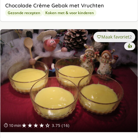
Chocolade Crême Gebak met Vruchten
Gezonde recepten
Koken met & voor kinderen
Maak favoriet
2
👍
★★★★☆
⏱ 10 min
3.75 (16)