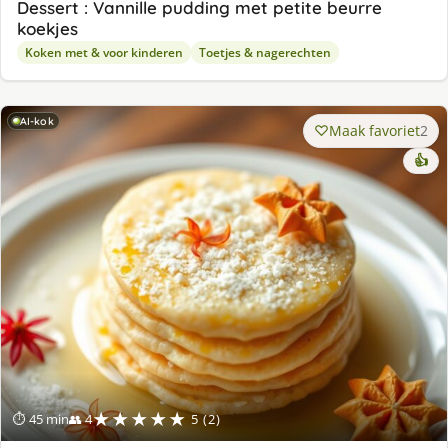
Dessert : Vannille pudding met petite beurre
koekjes
Koken met & voor kinderen
Toetjes & nagerechten
AI-kok
Maak favoriet
2
👍
★★★★★
⏱ 45 min
👥 4
5 (2)