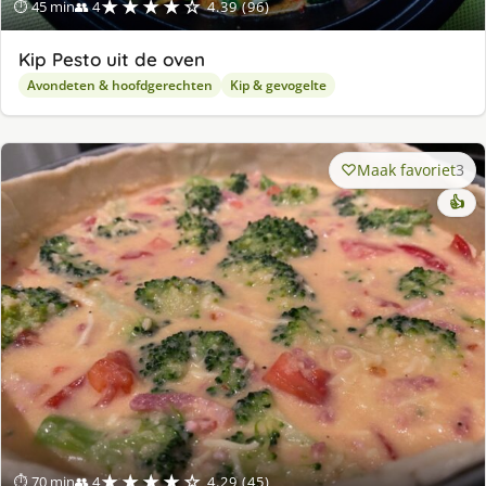
★★★★☆
⏱ 45 min
👥 4
4.39 (96)
Kip Pesto uit de oven
Avondeten & hoofdgerechten
Kip & gevogelte
Maak favoriet
3
👍
★★★★☆
⏱ 70 min
👥 4
4.29 (45)