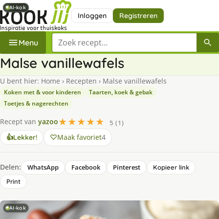
AI-kok
AI-kok
AI-kok
Inloggen
Registreren
Zoek een recept
Menu
Malse vanillewafels
U bent hier:
Home
›
Recepten
›
Malse vanillewafels
Koken met & voor kinderen
Taarten, koek & gebak
Toetjes & nagerechten
★★★★★
Recept van
yazoo
5 (1)
Maak favoriet
4
👍
Lekker!
Delen:
WhatsApp
Facebook
Pinterest
Kopieer link
Print
AI-kok