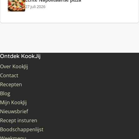
27 juli 2026
Ontdek KookJij
Over KookJij
Contact
Recepten
Blog
Mijn KookJij
Nieuwsbrief
Recept insturen
Boodschappenlijst
Weekmenu