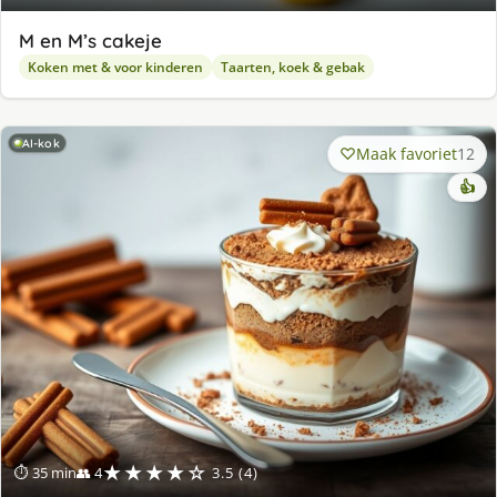
M en M’s cakeje
Koken met & voor kinderen
Taarten, koek & gebak
AI-kok
Maak favoriet
12
👍
★★★★☆
⏱ 35 min
👥 4
3.5 (4)