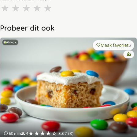
★
★
★
★
★
Probeer dit ook
AI-kok
Maak favoriet
5
👍
★★★★☆
⏱ 60 min
👥 4
3.67 (3)