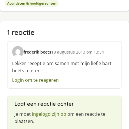
Avondeten & hoofdgerechten
1 reactie
frederik beets
18 augustus 2013 om 13:54
s
c
Lekker receptje om samen met mijn liefje bart
h
beets te eten.
r
e
Login om te reageren
e
f
:
Laat een reactie achter
Je moet
ingelogd zijn op
om een reactie te
plaatsen.