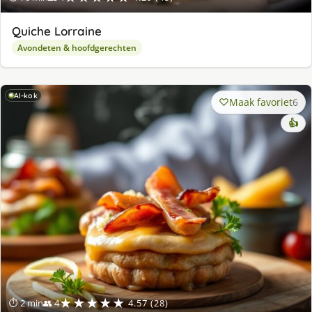
Quiche Lorraine
Avondeten & hoofdgerechten
AI-kok
Maak favoriet
6
👍
★★★★★
⏱ 2 min
👥 4
4.57 (28)