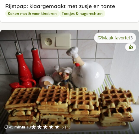
Rijstpap: klaargemaakt met zusje en tante
Koken met & voor kinderen
Toetjes & nagerechten
Maak favoriet
3
👍
★★★★★
⏱ 45 min
👥 10
5 (1)