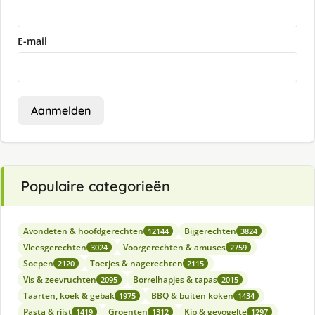
E-mail
Aanmelden
Populaire categorieën
Avondeten & hoofdgerechten
Bijgerechten
12144
3824
Vleesgerechten
Voorgerechten & amuses
3024
2759
Soepen
Toetjes & nagerechten
2120
2115
Vis & zeevruchten
Borrelhapjes & tapas
2095
2015
Taarten, koek & gebak
BBQ & buiten koken
1975
1434
Pasta & rijst
Groenten
Kip & gevogelte
1419
1312
1297