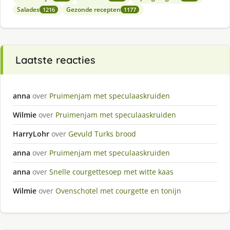
Salades
Gezonde recepten
1216
1177
Laatste reacties
anna
over
Pruimenjam met speculaaskruiden
Wilmie
over
Pruimenjam met speculaaskruiden
HarryLohr
over
Gevuld Turks brood
anna
over
Pruimenjam met speculaaskruiden
anna
over
Snelle courgettesoep met witte kaas
Wilmie
over
Ovenschotel met courgette en tonijn