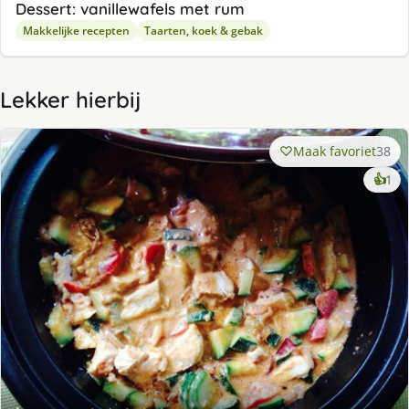
Dessert: vanillewafels met rum
Makkelijke recepten
Taarten, koek & gebak
Lekker hierbij
Maak favoriet
38
ke
👍
1
lek
ge