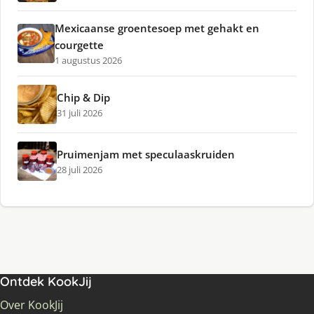
Mexicaanse groentesoep met gehakt en
courgette
1 augustus 2026
Chip & Dip
31 juli 2026
Pruimenjam met speculaaskruiden
28 juli 2026
Ontdek KookJij
Over KookJij