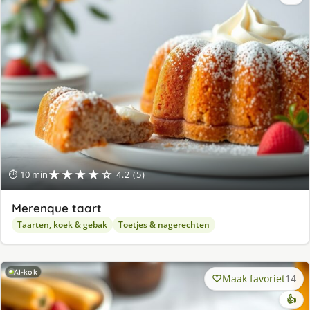
★★★★☆
⏱ 10 min
4.2 (5)
Merenque taart
Taarten, koek & gebak
Toetjes & nagerechten
AI-kok
Maak favoriet
14
👍