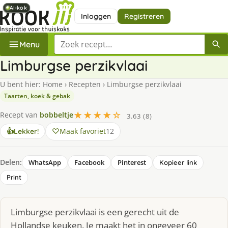
AI-kok
AI-kok
AI-kok
AI-kok
Inloggen
Registreren
Zoek een recept
Menu
Limburgse perzikvlaai
U bent hier:
Home
›
Recepten
›
Limburgse perzikvlaai
Taarten, koek & gebak
★★★★☆
Recept van
bobbeltje
3.63 (8)
Maak favoriet
12
👍
Lekker!
Delen:
WhatsApp
Facebook
Pinterest
Kopieer link
Print
Limburgse perzikvlaai is een gerecht uit de
Hollandse keuken. Je maakt het in ongeveer 60