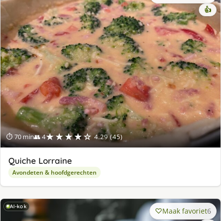
👍
★★★★☆
⏱ 70 min
👥 4
4.29 (45)
Quiche Lorraine
Avondeten & hoofdgerechten
AI-kok
Maak favoriet
6