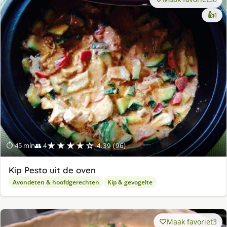
ke
👍
1
lek
ge
★★★★☆
⏱ 45 min
👥 4
4.39 (96)
Kip Pesto uit de oven
Avondeten & hoofdgerechten
Kip & gevogelte
Maak favoriet
3