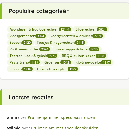
Populaire categorieën
Avondeten & hoofdgerechten
Bijgerechten
12144
3824
Vleesgerechten
Voorgerechten & amuses
3024
2759
Soepen
Toetjes & nagerechten
2120
2115
Vis & zeevruchten
Borrelhapjes & tapas
2094
2015
Taarten, koek & gebak
BBQ & buiten koken
1975
1434
Pasta & rijst
Groenten
Kip & gevogelte
1419
1312
1297
Salades
Gezonde recepten
1216
1177
Laatste reacties
anna
over
Pruimenjam met speculaaskruiden
Wilmie
over
Pruimenjam met speculaaskruiden