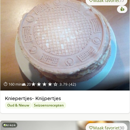
Maak favoriet
17
👍
★★★★☆
⏱ 160 min
👥 20
3.79 (42)
Kniepertjes- Knijpertjes
Oud & Nieuw
Seizoensrecepten
AI-kok
Maak favoriet
30