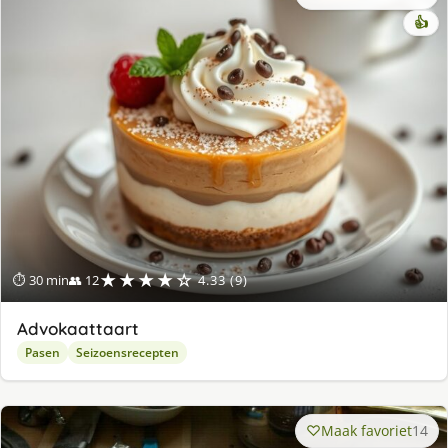
👍
★★★★☆
⏱ 30 min
👥 12
4.33 (9)
Advokaattaart
Pasen
Seizoensrecepten
Maak favoriet
14