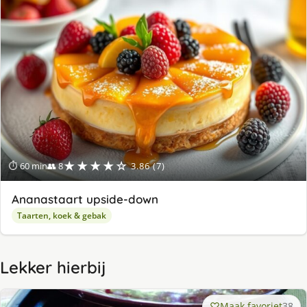
★★★★☆
⏱ 60 min
👥 8
3.86 (7)
Ananastaart upside-down
Taarten, koek & gebak
Lekker hierbij
Maak favoriet
38