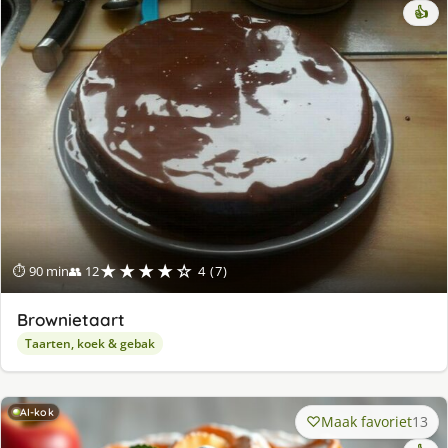
👍
★★★★☆
⏱ 90 min
👥 12
4 (7)
Brownietaart
Taarten, koek & gebak
AI-kok
Maak favoriet
13