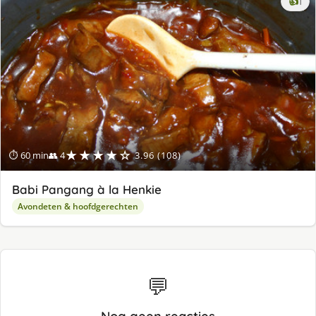
ke
👍
1
lek
ge
★★★★☆
⏱ 60 min
👥 4
3.96 (108)
Babi Pangang à la Henkie
Avondeten & hoofdgerechten
💬