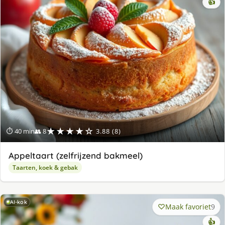
👍
★★★★☆
⏱ 40 min
👥 8
3.88 (8)
Appeltaart (zelfrijzend bakmeel)
Taarten, koek & gebak
AI-kok
Maak favoriet
9
👍