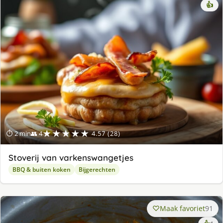
👍
★★★★★
⏱ 2 min
👥 4
4.57 (28)
Stoverij van varkenswangetjes
BBQ & buiten koken
Bijgerechten
Maak favoriet
91