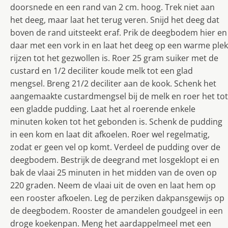
doorsnede en een rand van 2 cm. hoog. Trek niet aan
het deeg, maar laat het terug veren. Snijd het deeg dat
boven de rand uitsteekt eraf. Prik de deegbodem hier en
daar met een vork in en laat het deeg op een warme plek
rijzen tot het gezwollen is. Roer 25 gram suiker met de
custard en 1/2 deciliter koude melk tot een glad
mengsel. Breng 21/2 deciliter aan de kook. Schenk het
aangemaakte custardmengsel bij de melk en roer het tot
een gladde pudding. Laat het al roerende enkele
minuten koken tot het gebonden is. Schenk de pudding
in een kom en laat dit afkoelen. Roer wel regelmatig,
zodat er geen vel op komt. Verdeel de pudding over de
deegbodem. Bestrijk de deegrand met losgeklopt ei en
bak de vlaai 25 minuten in het midden van de oven op
220 graden. Neem de vlaai uit de oven en laat hem op
een rooster afkoelen. Leg de perziken dakpansgewijs op
de deegbodem. Rooster de amandelen goudgeel in een
droge koekenpan. Meng het aardappelmeel met een