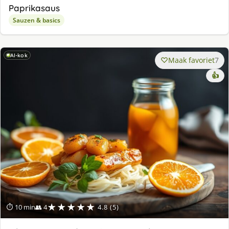
Paprikasaus
Sauzen & basics
AI-kok
Maak favoriet
7
👍
★★★★★
⏱ 10 min
👥 4
4.8 (5)