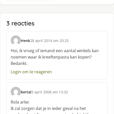
3 reacties
Henk
28 april 2014 om 20:25
s
c
Hoi, ik vroeg of iemand een aantal winkels kan
h
noemen waar ik kreeftenpasta kan kopen?
r
Bedankt.
e
e
Login om te reageren
f
:
bertal
3 april 2008 om 13:32
s
c
Rola arke:
h
Ik zal zorgen dat je in ieder geval na het
r