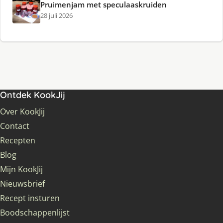
Pruimenjam met speculaaskruiden
28 juli 2026
Ontdek KookJij
Over KookJij
Contact
Recepten
Blog
Mijn KookJij
Nieuwsbrief
Recept insturen
Boodschappenlijst