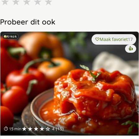
★
★
★
★
★
Probeer dit ook
AI-kok
Maak favoriet
17
👍
★★★★☆
⏱ 15 min
4 (15)