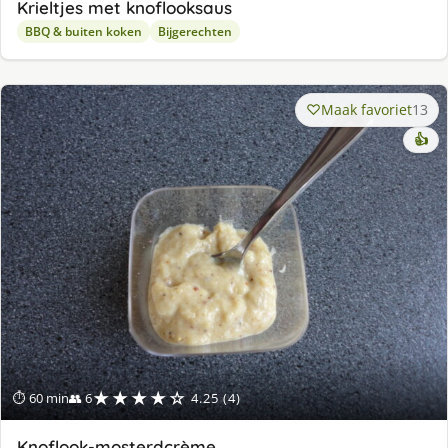
Krieltjes met knoflooksaus
BBQ & buiten koken
Bijgerechten
Maak favoriet
13
👍
★★★★☆
⏱ 60 min
👥 6
4.25 (4)
Knoflook-mosterdcrème