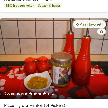
BBQ & buiten koken
Sauzen & basics
Maak favoriet
7
👍
★★★★★
⏱ 90 min
👥 10
5 (2)
Piccalilly alá Henkie (of Pickels)