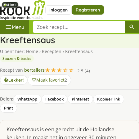
AI-kok
AI-kok
AI-kok
AI-kok
Inloggen
Registreren
Zoek een recept
Menu
Kreeftensaus
U bent hier:
Home
›
Recepten
›
Kreeftensaus
Sauzen & basics
★★★☆☆
Recept van
bertallers
2.5 (4)
Maak favoriet
2
👍
Lekker!
Delen:
WhatsApp
Facebook
Pinterest
Kopieer link
Print
Kreeftensaus is een gerecht uit de Hollandse
keuken. Je maakt het in ongeveer 30 minuten,