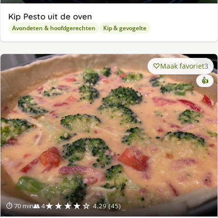
Kip Pesto uit de oven
Avondeten & hoofdgerechten
Kip & gevogelte
Maak favoriet
3
👍
★★★★☆
⏱ 70 min
👥 4
4.29 (45)