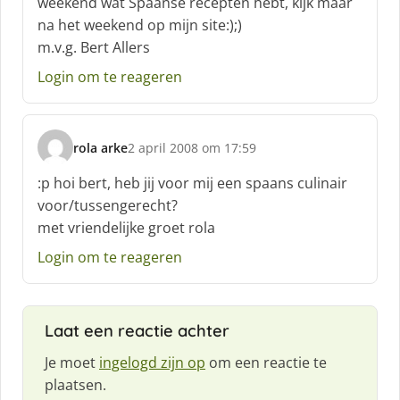
weekend wat Spaanse recepten hebt, kijk maar
e
na het weekend op mijn site:);)
e
f
m.v.g. Bert Allers
:
Login om te reageren
rola arke
2 april 2008 om 17:59
s
c
:p hoi bert, heb jij voor mij een spaans culinair
h
voor/tussengerecht?
r
met vriendelijke groet rola
e
e
Login om te reageren
f
:
Laat een reactie achter
Je moet
ingelogd zijn op
om een reactie te
plaatsen.