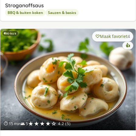
Stroganoffsaus
BBQ & buiten koken
Sauzen & basics
AI-kok
Maak favoriet
4
👍
★★★★☆
⏱ 15 min
👥 5
4.2 (5)