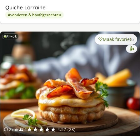
Quiche Lorraine
Avondeten & hoofdgerechten
AI-kok
Maak favoriet
6
👍
★★★★★
⏱ 2 min
👥 4
4.57 (28)