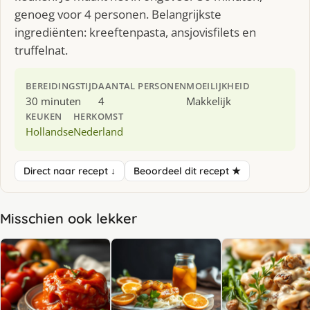
genoeg voor 4 personen. Belangrijkste
ingrediënten: kreeftenpasta, ansjovisfilets en
truffelnat.
BEREIDINGSTIJD
AANTAL PERSONEN
MOEILIJKHEID
30 minuten
4
Makkelijk
KEUKEN
HERKOMST
Hollandse
Nederland
Direct naar recept ↓
Beoordeel dit recept ★
Misschien ook lekker