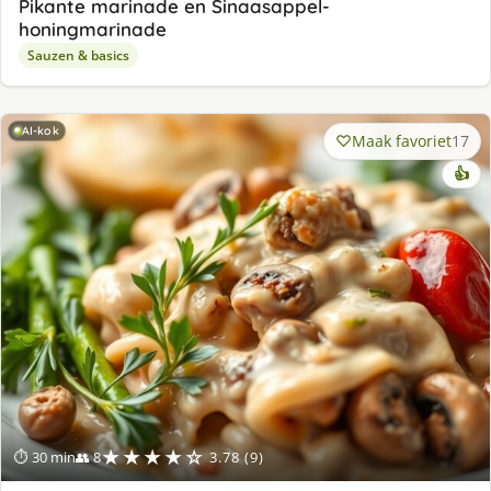
Pikante marinade en Sinaasappel-
honingmarinade
Sauzen & basics
AI-kok
Maak favoriet
17
👍
★★★★☆
⏱ 30 min
👥 8
3.78 (9)