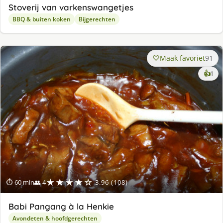
Stoverij van varkenswangetjes
BBQ & buiten koken
Bijgerechten
Maak favoriet
91
ke
👍
1
lek
ge
★★★★☆
⏱ 60 min
👥 4
3.96 (108)
Babi Pangang à la Henkie
Avondeten & hoofdgerechten