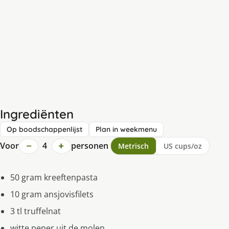
Ingrediënten
Op boodschappenlijst
Plan in weekmenu
−
+
Voor
4
personen
Metrisch
US cups/oz
50 gram kreeftenpasta
10 gram ansjovisfilets
3 tl truffelnat
witte peper uit de molen