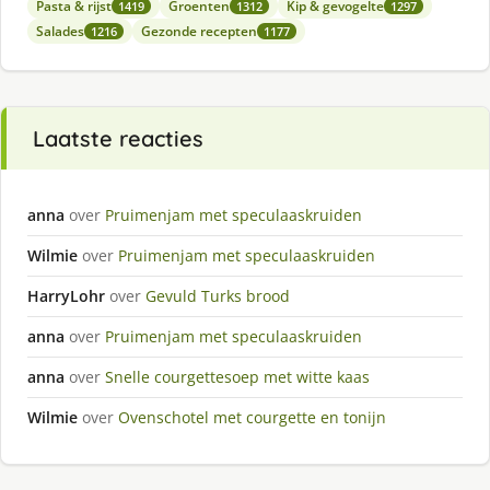
Pasta & rijst
Groenten
Kip & gevogelte
1419
1312
1297
Salades
Gezonde recepten
1216
1177
Laatste reacties
anna
over
Pruimenjam met speculaaskruiden
Wilmie
over
Pruimenjam met speculaaskruiden
HarryLohr
over
Gevuld Turks brood
anna
over
Pruimenjam met speculaaskruiden
anna
over
Snelle courgettesoep met witte kaas
Wilmie
over
Ovenschotel met courgette en tonijn