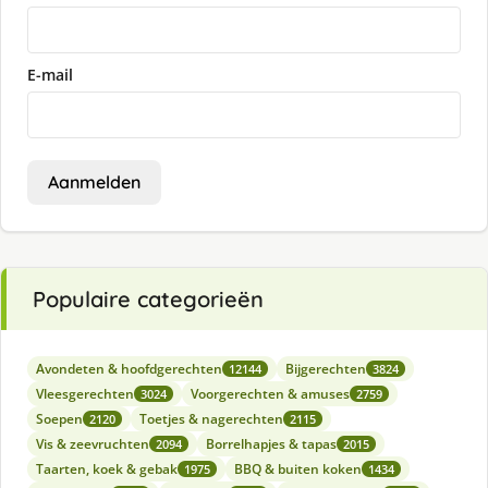
E-mail
Aanmelden
Populaire categorieën
Avondeten & hoofdgerechten
Bijgerechten
12144
3824
Vleesgerechten
Voorgerechten & amuses
3024
2759
Soepen
Toetjes & nagerechten
2120
2115
Vis & zeevruchten
Borrelhapjes & tapas
2094
2015
Taarten, koek & gebak
BBQ & buiten koken
1975
1434