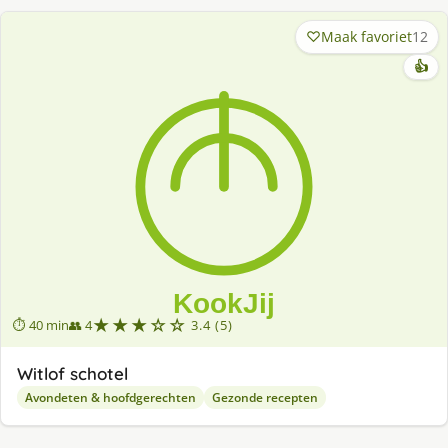
Maak favoriet
12
👍
★★★☆☆
⏱ 40 min
👥 4
3.4 (5)
Witlof schotel
Avondeten & hoofdgerechten
Gezonde recepten