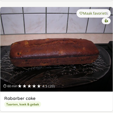
Maak favoriet
6
👍
★★★★★
⏱ 60 min
4.5 (20)
Rabarber cake
Taarten, koek & gebak