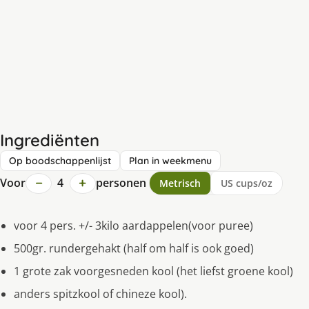
Ingrediënten
Op boodschappenlijst
Plan in weekmenu
−
+
Voor
4
personen
Metrisch
US cups/oz
voor 4 pers. +/- 3kilo aardappelen(voor puree)
500gr. rundergehakt (half om half is ook goed)
1 grote zak voorgesneden kool (het liefst groene kool)
anders spitzkool of chineze kool).