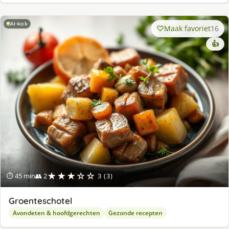
AI-kok
Maak favoriet
16
👍
★★★☆☆
⏱ 45 min
👥 2
3 (3)
Groenteschotel
Avondeten & hoofdgerechten
Gezonde recepten