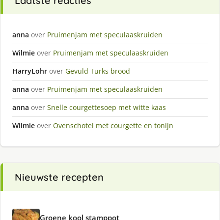
Laatste reacties
anna
over
Pruimenjam met speculaaskruiden
Wilmie
over
Pruimenjam met speculaaskruiden
HarryLohr
over
Gevuld Turks brood
anna
over
Pruimenjam met speculaaskruiden
anna
over
Snelle courgettesoep met witte kaas
Wilmie
over
Ovenschotel met courgette en tonijn
Nieuwste recepten
Groene kool stamppot