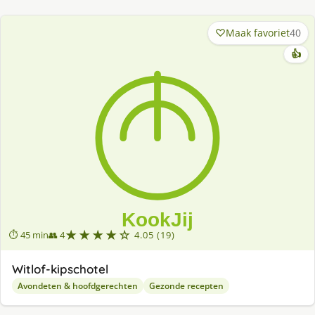
Maak favoriet
40
👍
★★★★☆
⏱ 45 min
👥 4
4.05 (19)
Witlof-kipschotel
Avondeten & hoofdgerechten
Gezonde recepten