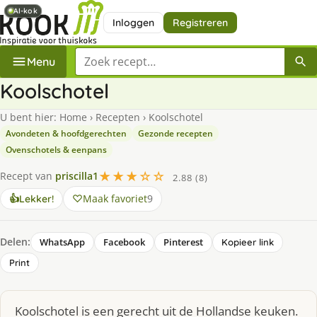
AI-kok
AI-kok
Inloggen
Registreren
Zoek een recept
Menu
Koolschotel
U bent hier:
Home
›
Recepten
›
Koolschotel
Avondeten & hoofdgerechten
Gezonde recepten
Ovenschotels & eenpans
★★★☆☆
Recept van
priscilla1
2.88 (8)
Maak favoriet
9
👍
Lekker!
Delen:
WhatsApp
Facebook
Pinterest
Kopieer link
Print
Koolschotel is een gerecht uit de Hollandse keuken.