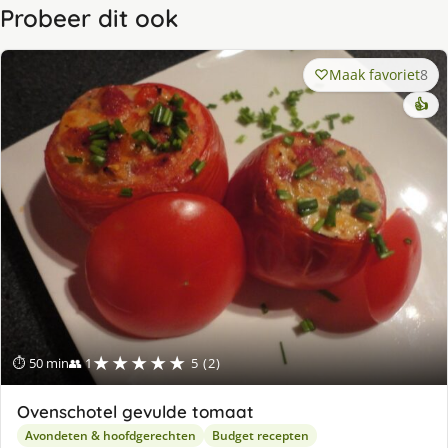
Probeer dit ook
Maak favoriet
8
👍
★★★★★
⏱ 50 min
👥 1
5 (2)
Ovenschotel gevulde tomaat
Avondeten & hoofdgerechten
Budget recepten