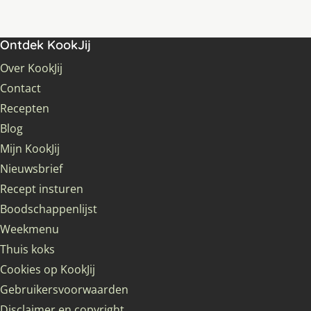
Ontdek KookJij
Over KookJij
Contact
Recepten
Blog
Mijn KookJij
Nieuwsbrief
Recept insturen
Boodschappenlijst
Weekmenu
Thuis koks
Cookies op KookJij
Gebruikersvoorwaarden
Disclaimer en copyright