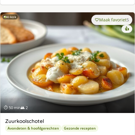
AI-kok
Maak favoriet
5
👍
⏱ 50 min
👥 2
Zuurkoolschotel
Avondeten & hoofdgerechten
Gezonde recepten