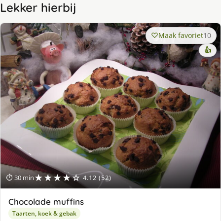
Lekker hierbij
Maak favoriet
10
👍
★★★★☆
⏱ 30 min
4.12 (52)
Chocolade muffins
Taarten, koek & gebak