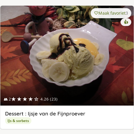
Maak favoriet
3
👍
★★★★☆
👥 2
4.26 (23)
Dessert : Ijsje van de Fijnproever
IJs & sorbets