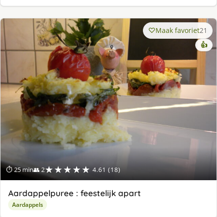
Maak favoriet
21
👍
★★★★★
⏱ 25 min
👥 2
4.61 (18)
Aardappelpuree : feestelijk apart
Aardappels