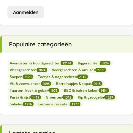
Aanmelden
Populaire categorieën
Avondeten & hoofdgerechten
Bijgerechten
12144
3824
Vleesgerechten
Voorgerechten & amuses
3024
2759
Soepen
Toetjes & nagerechten
2120
2115
Vis & zeevruchten
Borrelhapjes & tapas
2095
2015
Taarten, koek & gebak
BBQ & buiten koken
1975
1434
Pasta & rijst
Groenten
Kip & gevogelte
1419
1312
1297
Salades
Gezonde recepten
1216
1177