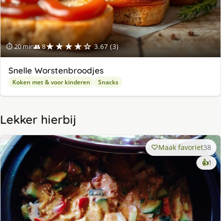
★★★★☆
⏱ 20 min
👥 8
3.67 (3)
Snelle Worstenbroodjes
Koken met & voor kinderen
Snacks
Lekker hierbij
Maak favoriet
38
ke
👍
1
lek
ge