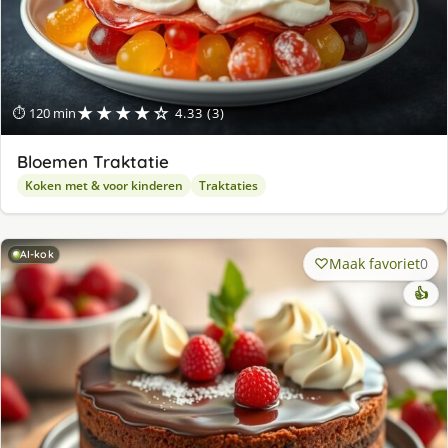
★★★★☆
⏱ 120 min
4.33 (3)
Bloemen Traktatie
Koken met & voor kinderen
Traktaties
AI-kok
Maak favoriet
0
👍