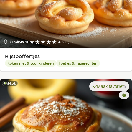
★★★★★
⏱ 30 min
👥 10
4.67 (3)
Rijstpoffertjes
Koken met & voor kinderen
Toetjes & nagerechten
AI-kok
Maak favoriet
5
👍