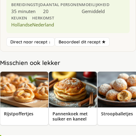
BEREIDINGSTIJD
AANTAL PERSONEN
MOEILIJKHEID
35 minuten
20
Gemiddeld
KEUKEN
HERKOMST
Hollandse
Nederland
Direct naar recept ↓
Beoordeel dit recept ★
Misschien ook lekker
Rijstpoffertjes
Pannenkoek met
Stroopballetjes
suiker en kaneel