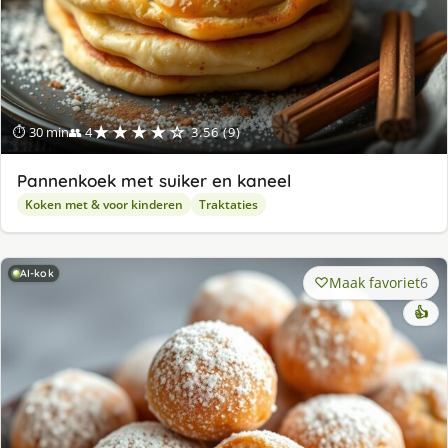
★★★★☆
⏱ 30 min
👥 4
3.56 (9)
Pannenkoek met suiker en kaneel
Koken met & voor kinderen
Traktaties
AI-kok
Maak favoriet
6
👍