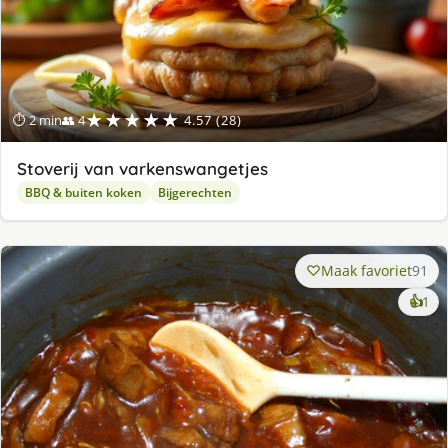
★★★★★
⏱ 2 min
👥 4
4.57 (28)
Stoverij van varkenswangetjes
BBQ & buiten koken
Bijgerechten
Maak favoriet
91
ke
👍
1
lek
ge