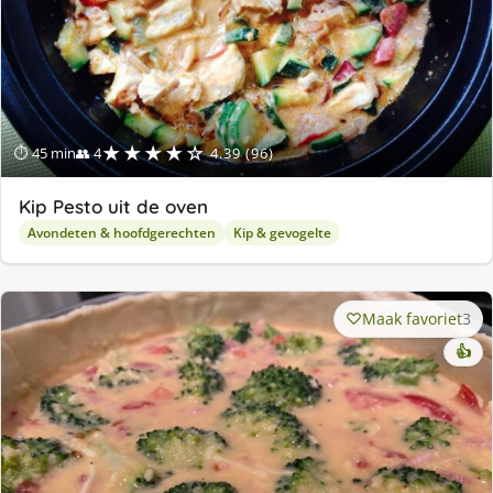
★★★★☆
⏱ 45 min
👥 4
4.39 (96)
Kip Pesto uit de oven
Avondeten & hoofdgerechten
Kip & gevogelte
Maak favoriet
3
👍