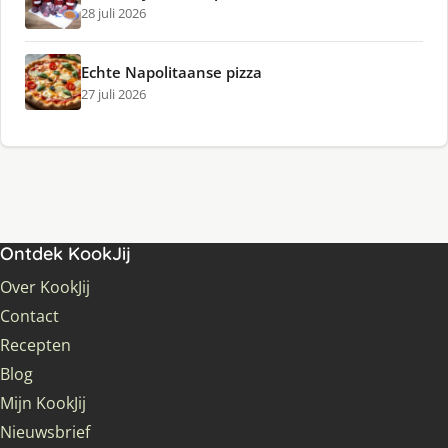
28 juli 2026
Echte Napolitaanse pizza
27 juli 2026
Ontdek KookJij
Over KookJij
Contact
Recepten
Blog
Mijn KookJij
Nieuwsbrief