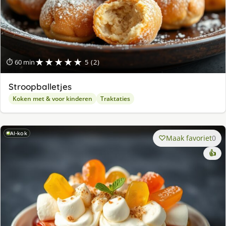
★★★★★
⏱ 60 min
5 (2)
Stroopballetjes
Koken met & voor kinderen
Traktaties
AI-kok
Maak favoriet
0
👍