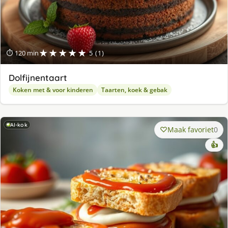
★★★★★
⏱ 120 min
5 (1)
Dolfijnentaart
Koken met & voor kinderen
Taarten, koek & gebak
AI-kok
Maak favoriet
0
👍