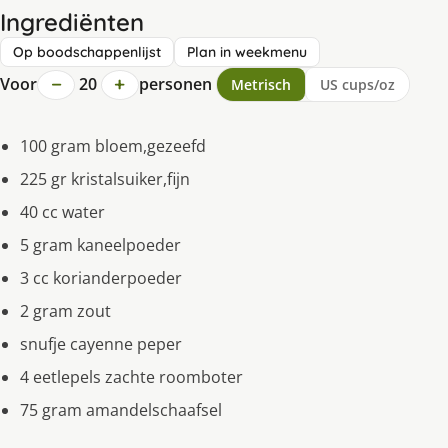
Ingrediënten
Op boodschappenlijst
Plan in weekmenu
−
+
Voor
20
personen
Metrisch
US cups/oz
100 gram bloem,gezeefd
225 gr kristalsuiker,fijn
40 cc water
5 gram kaneelpoeder
3 cc korianderpoeder
2 gram zout
snufje cayenne peper
4 eetlepels zachte roomboter
75 gram amandelschaafsel