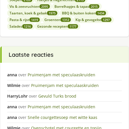
Vis & zeevruchten
Borrelhapjes & tapas
2095
2015
Taarten, koek & gebak
BBQ & buiten koken
1975
1434
Pasta & rijst
Groenten
Kip & gevogelte
1419
1312
1297
Salades
Gezonde recepten
1216
1177
Laatste reacties
anna
over
Pruimenjam met speculaaskruiden
Wilmie
over
Pruimenjam met speculaaskruiden
HarryLohr
over
Gevuld Turks brood
anna
over
Pruimenjam met speculaaskruiden
anna
over
Snelle courgettesoep met witte kaas
Wilmie
over
Ovenschotel met courgette en tonijn