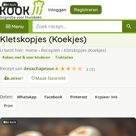
AI-kok
AI-kok
AI-kok
AI-kok
AI-kok
AI-kok
Inloggen
Registreren
Zoek een recept
Menu
Kletskopjes (Koekjes)
U bent hier:
Home
›
Recepten
›
Kletskopjes (Koekjes)
Koken met & voor kinderen
Traktaties
★★★☆☆
Recept van
deuxchapeaux
3 (5)
Maak favoriet
8
👍
Lekker!
Delen:
WhatsApp
Facebook
Pinterest
Kopieer link
Print
AI-kok