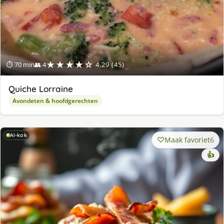
★★★★☆
⏱ 70 min
👥 4
4.29 (45)
Quiche Lorraine
Avondeten & hoofdgerechten
AI-kok
Maak favoriet
6
👍