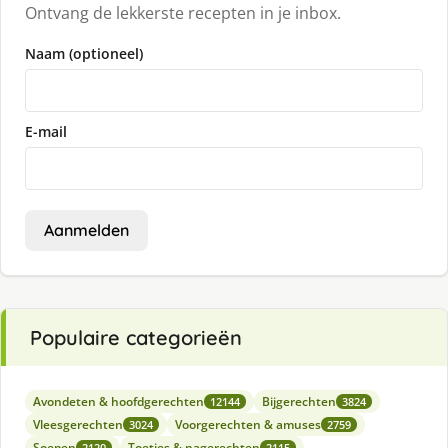
Ontvang de lekkerste recepten in je inbox.
Naam (optioneel)
E-mail
Aanmelden
Populaire categorieën
Avondeten & hoofdgerechten
Bijgerechten
12144
3824
Vleesgerechten
Voorgerechten & amuses
3024
2759
Soepen
Toetjes & nagerechten
2120
2115