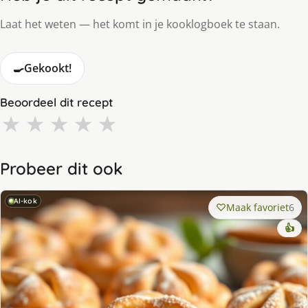
Laat het weten — het komt in je kooklogboek te staan.
🍳
Gekookt!
Beoordeel dit recept
★
★
★
★
★
Probeer dit ook
AI-kok
Maak favoriet
6
👍