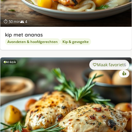
⏱ 50 min
👥 4
kip met ananas
Avondeten & hoofdgerechten
Kip & gevogelte
AI-kok
Maak favoriet
6
👍