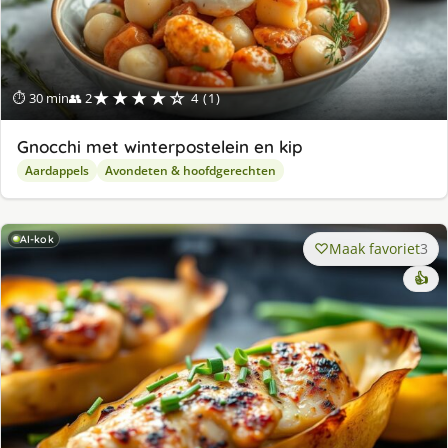
★★★★☆
⏱ 30 min
👥 2
4 (1)
Gnocchi met winterpostelein en kip
Aardappels
Avondeten & hoofdgerechten
AI-kok
Maak favoriet
3
👍