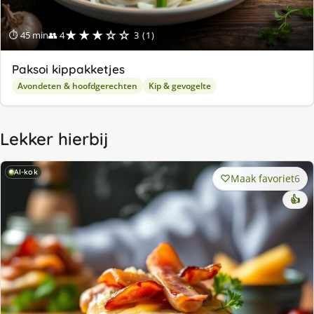
★★★☆☆
⏱ 45 min
👥 4
3 (1)
Paksoi kippakketjes
Avondeten & hoofdgerechten
Kip & gevogelte
Lekker hierbij
AI-kok
Maak favoriet
6
👍