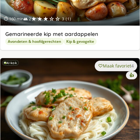
★★★☆☆
⏱ 160 min
👥 2
3 (1)
Gemarineerde kip met aardappelen
Avondeten & hoofdgerechten
Kip & gevogelte
AI-kok
Maak favoriet
4
👍