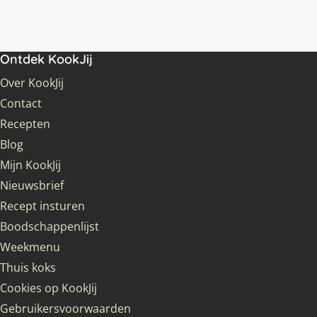
Ontdek KookJij
Over KookJij
Contact
Recepten
Blog
Mijn KookJij
Nieuwsbrief
Recept insturen
Boodschappenlijst
Weekmenu
Thuis koks
Cookies op KookJij
Gebruikersvoorwaarden