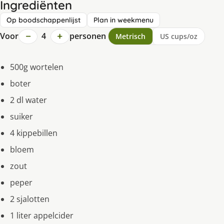
Ingrediënten
Op boodschappenlijst
Plan in weekmenu
−
+
Voor
4
personen
Metrisch
US cups/oz
500g wortelen
boter
2 dl water
suiker
4 kippebillen
bloem
zout
peper
2 sjalotten
1 liter appelcider