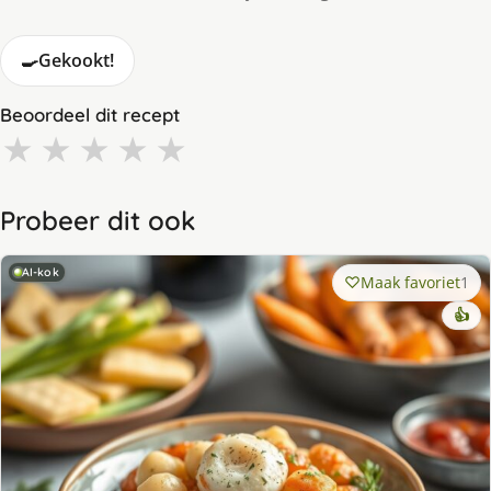
🍳
Gekookt!
Beoordeel dit recept
★
★
★
★
★
Probeer dit ook
AI-kok
Maak favoriet
1
👍