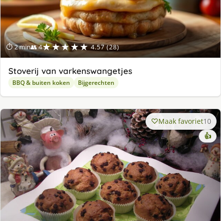
★★★★★
⏱ 2 min
👥 4
4.57 (28)
Stoverij van varkenswangetjes
BBQ & buiten koken
Bijgerechten
Maak favoriet
10
👍