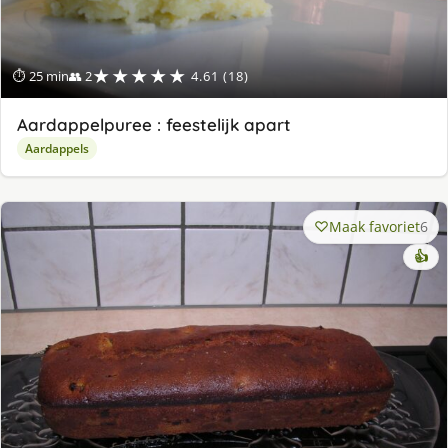
★★★★★
⏱ 25 min
👥 2
4.61 (18)
Aardappelpuree : feestelijk apart
Aardappels
Maak favoriet
6
👍