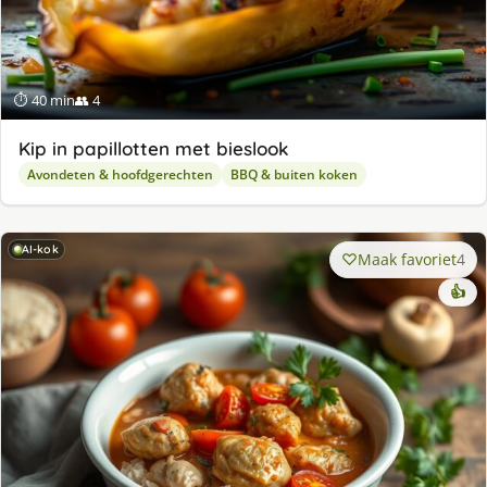
⏱ 40 min
👥 4
Kip in papillotten met bieslook
Avondeten & hoofdgerechten
BBQ & buiten koken
AI-kok
Maak favoriet
4
👍