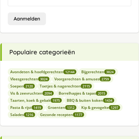
Aanmelden
Populaire categorieën
Avondeten & hoofdgerechten
Bijgerechten
12144
3824
Vleesgerechten
Voorgerechten & amuses
3024
2759
Soepen
Toetjes & nagerechten
2120
2115
Vis & zeevruchten
Borrelhapjes & tapas
2094
2015
Taarten, koek & gebak
BBQ & buiten koken
1975
1434
Pasta & rijst
Groenten
Kip & gevogelte
1419
1312
1297
Salades
Gezonde recepten
1216
1177