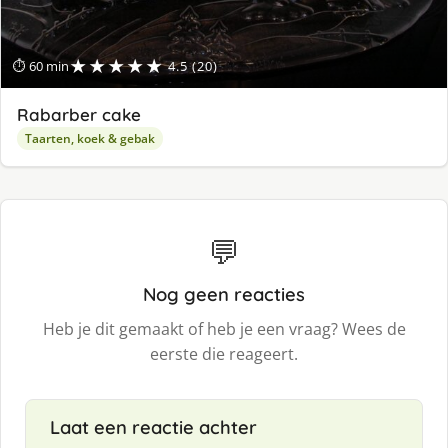
★★★★★
⏱ 60 min
4.5 (20)
Rabarber cake
Taarten, koek & gebak
💬
Nog geen reacties
Heb je dit gemaakt of heb je een vraag? Wees de
eerste die reageert.
Laat een reactie achter