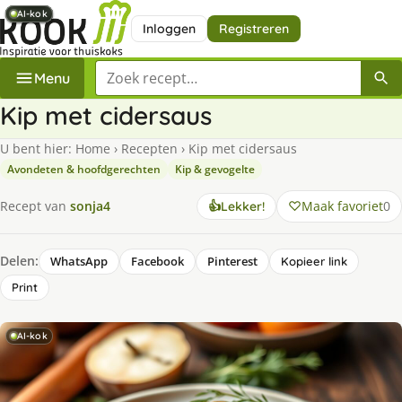
AI-kok
AI-kok
AI-kok
AI-kok
AI-kok
AI-kok
AI-kok
Inloggen
Registreren
Zoek een recept
Menu
Kip met cidersaus
U bent hier:
Home
›
Recepten
›
Kip met cidersaus
Avondeten & hoofdgerechten
Kip & gevogelte
Maak favoriet
0
Recept van
sonja4
👍
Lekker!
Delen:
WhatsApp
Facebook
Pinterest
Kopieer link
Print
AI-kok