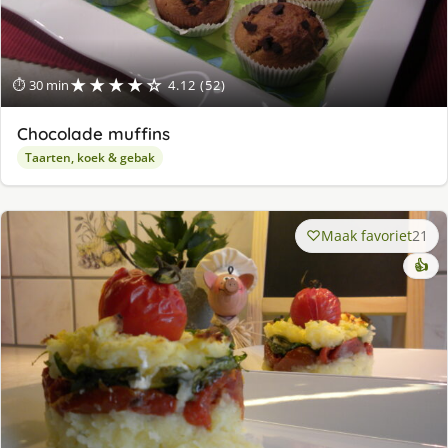
★★★★☆
⏱ 30 min
4.12 (52)
Chocolade muffins
Taarten, koek & gebak
Maak favoriet
21
👍