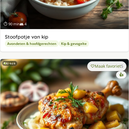
⏱ 90 min
👥 4
Stoofpotje van kip
Avondeten & hoofdgerechten
Kip & gevogelte
AI-kok
Maak favoriet
5
👍