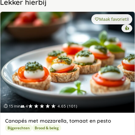
Lekker hierbij
Maak favoriet
8
👍
★★★★★
⏱ 15 min
👥 4
4.65 (101)
Canapés met mozzarella, tomaat en pesto
Bijgerechten
Brood & beleg