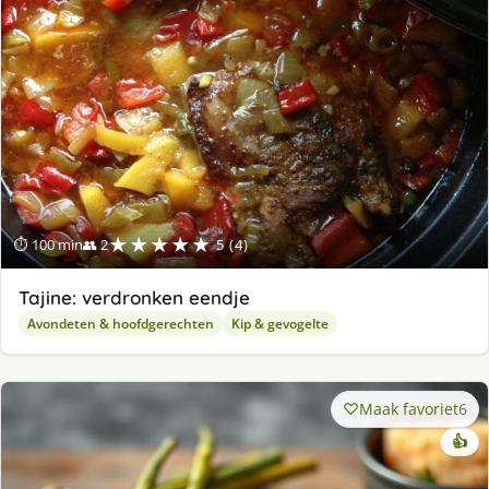
★★★★★
⏱ 100 min
👥 2
5 (4)
Tajine: verdronken eendje
Avondeten & hoofdgerechten
Kip & gevogelte
Maak favoriet
6
👍