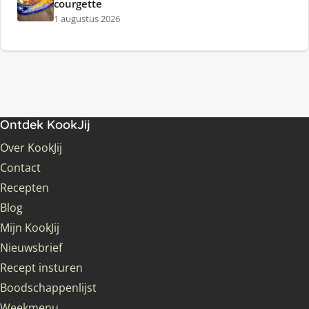
courgette
1 augustus 2026
Ontdek KookJij
Over KookJij
Contact
Recepten
Blog
Mijn KookJij
Nieuwsbrief
Recept insturen
Boodschappenlijst
Weekmenu