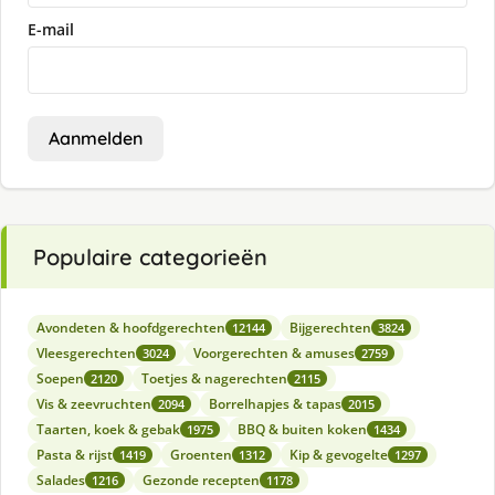
E-mail
Aanmelden
Populaire categorieën
Avondeten & hoofdgerechten
Bijgerechten
12144
3824
Vleesgerechten
Voorgerechten & amuses
3024
2759
Soepen
Toetjes & nagerechten
2120
2115
Vis & zeevruchten
Borrelhapjes & tapas
2094
2015
Taarten, koek & gebak
BBQ & buiten koken
1975
1434
Pasta & rijst
Groenten
Kip & gevogelte
1419
1312
1297
Salades
Gezonde recepten
1216
1178