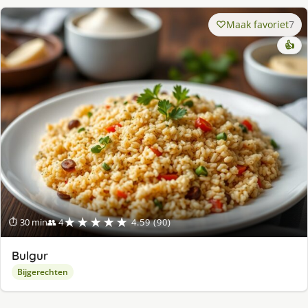
Maak favoriet
7
👍
★★★★★
⏱ 30 min
👥 4
4.59 (90)
Bulgur
Bijgerechten