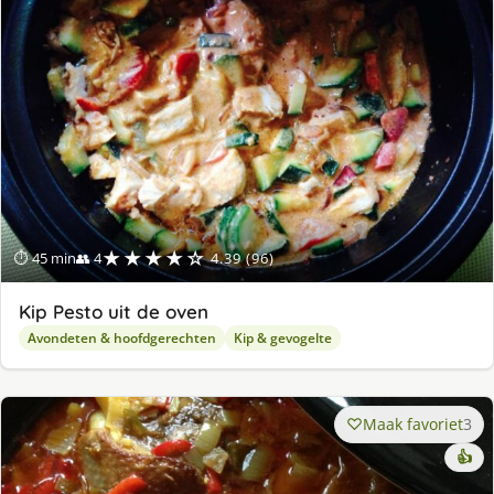
ge
★★★★☆
⏱ 45 min
👥 4
4.39 (96)
Kip Pesto uit de oven
Avondeten & hoofdgerechten
Kip & gevogelte
Maak favoriet
3
👍