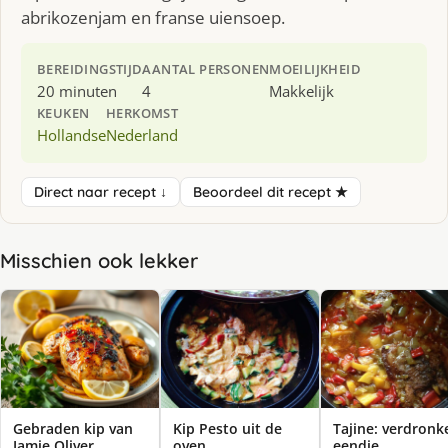
abrikozenjam en franse uiensoep.
BEREIDINGSTIJD
AANTAL PERSONEN
MOEILIJKHEID
20 minuten
4
Makkelijk
KEUKEN
HERKOMST
Hollandse
Nederland
Direct naar recept ↓
Beoordeel dit recept ★
Misschien ook lekker
Gebraden kip van
Kip Pesto uit de
Tajine: verdronk
Jamie Oliver
oven
eendje