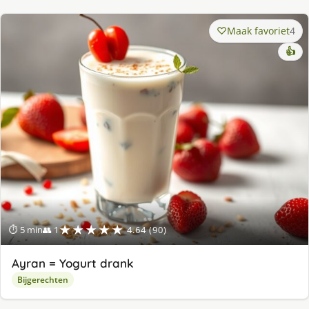
Maak favoriet
4
👍
★★★★★
⏱ 5 min
👥 1
4.64 (90)
Ayran = Yogurt drank
Bijgerechten