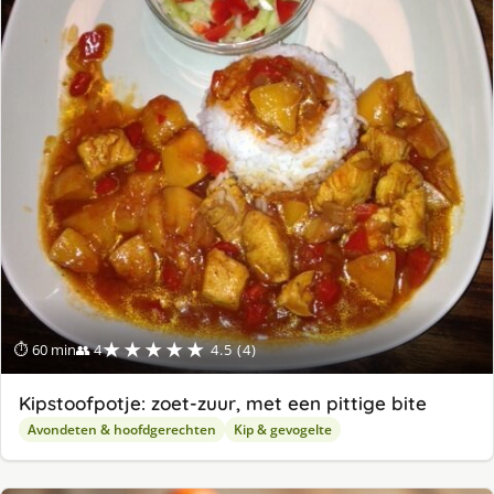
★★★★★
⏱ 60 min
👥 4
4.5 (4)
Kipstoofpotje: zoet-zuur, met een pittige bite
Avondeten & hoofdgerechten
Kip & gevogelte