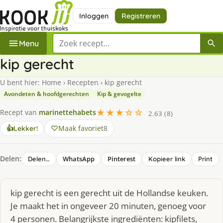
Inloggen
Registreren
Zoek een recept
Menu
kip gerecht
U bent hier:
Home
›
Recepten
›
kip gerecht
Avondeten & hoofdgerechten
Kip & gevogelte
★★★☆☆
Recept van
marinettehabets
2.63 (8)
Maak favoriet
8
👍
Lekker!
Delen:
WhatsApp
Pinterest
Delen…
Kopieer link
Print
kip gerecht is een gerecht uit de Hollandse keuken.
Je maakt het in ongeveer 20 minuten, genoeg voor
4 personen. Belangrijkste ingrediënten: kipfilets,