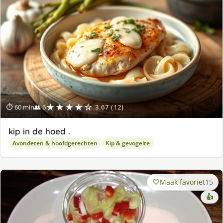
★★★★☆
⏱ 60 min
👥 6
3.67 (12)
kip in de hoed .
Avondeten & hoofdgerechten
Kip & gevogelte
Maak favoriet
15
👍