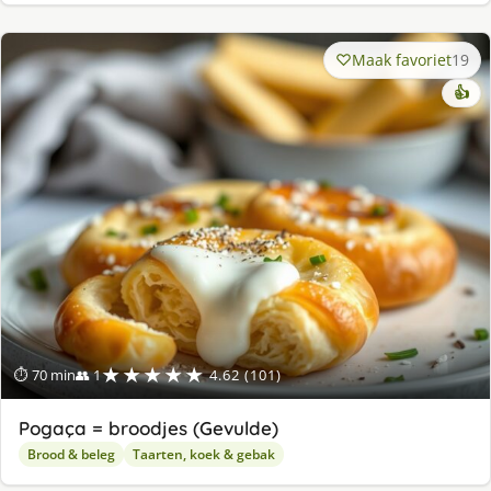
Maak favoriet
19
👍
★★★★★
⏱ 70 min
👥 1
4.62 (101)
Pogaça = broodjes (Gevulde)
Brood & beleg
Taarten, koek & gebak