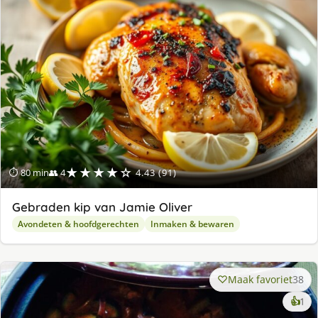
★★★★☆
⏱ 80 min
👥 4
4.43 (91)
Gebraden kip van Jamie Oliver
Avondeten & hoofdgerechten
Inmaken & bewaren
Maak favoriet
38
ke
👍
1
lek