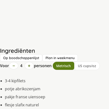
Ingrediënten
Op boodschappenlijst
Plan in weekmenu
−
+
Voor
4
personen
Metrisch
US cups/oz
3-4 kipfilets
potje abrikozenjam
pakje franse uiensoep
flesje slafix naturel