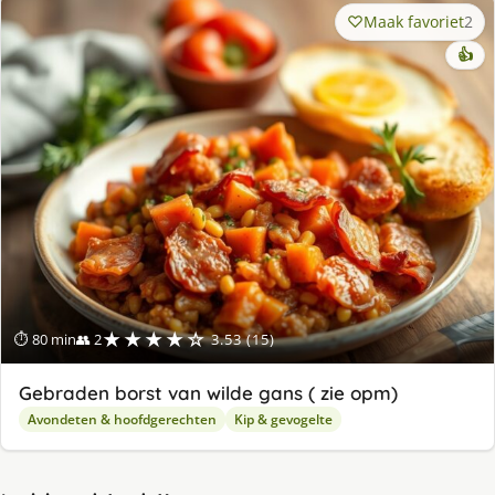
Maak favoriet
2
👍
★★★★☆
⏱ 80 min
👥 2
3.53 (15)
Gebraden borst van wilde gans ( zie opm)
Avondeten & hoofdgerechten
Kip & gevogelte