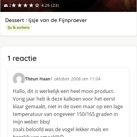
★★★★☆
👥 2
4.26 (23)
Dessert : Ijsje van de Fijnproever
IJs & sorbets
1 reactie
Theun Haan
1 oktober 2008 om 11:04
s
c
Hallo, dit is werkelijk een heel mooi product.
h
Vorig jaar heb ik deze kalkoen voor het eerst
r
klaar gemaakt, niet in de oven maar op een lage
e
temperatuur van ongeveer 150/165 graden in
e
f
mijn weber bbq!
:
zoals beloofd was de vogel lekker mals en
heerlijk van smaak!!!:D