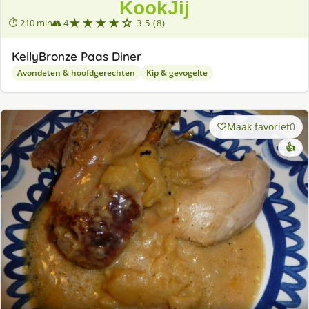
★★★★☆
⏱ 210 min
👥 4
3.5 (8)
KellyBronze Paas Diner
Avondeten & hoofdgerechten
Kip & gevogelte
Maak favoriet
0
👍