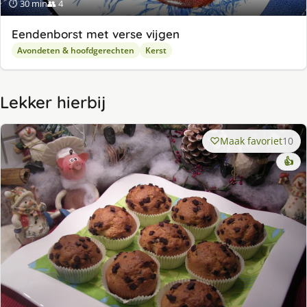
⏱ 30 min
👥 4
Eendenborst met verse vijgen
Avondeten & hoofdgerechten
Kerst
Lekker hierbij
Maak favoriet
10
👍