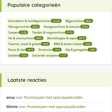
Populaire categorieën
Avondeten & hoofdgerechten
Bijgerechten
12144
3824
Vleesgerechten
Voorgerechten & amuses
3024
2759
Soepen
Toetjes & nagerechten
2120
2115
Vis & zeevruchten
Borrelhapjes & tapas
2095
2015
Taarten, koek & gebak
BBQ & buiten koken
1975
1434
Pasta & rijst
Groenten
Kip & gevogelte
1419
1312
1297
Salades
Gezonde recepten
1216
1177
Laatste reacties
anna
over
Pruimenjam met speculaaskruiden
Wilmie
over
Pruimenjam met speculaaskruiden