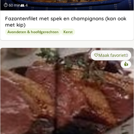
⏱ 60 min
👥 4
Fazantenfilet met spek en champignons (kan ook
met kip)
Avondeten & hoofdgerechten
Kerst
Maak favoriet
0
👍