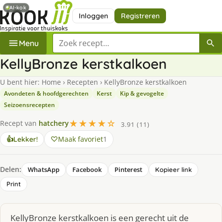
AI-kok
Inloggen
Registreren
Zoek een recept
Menu
KellyBronze kerstkalkoen
U bent hier:
Home
›
Recepten
›
KellyBronze kerstkalkoen
Avondeten & hoofdgerechten
Kerst
Kip & gevogelte
Seizoensrecepten
★★★★☆
Recept van
hatchery
3.91 (11)
Maak favoriet
1
👍
Lekker!
Delen:
WhatsApp
Facebook
Pinterest
Kopieer link
Print
KellyBronze kerstkalkoen is een gerecht uit de