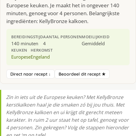
Europese keuken. Je maakt het in ongeveer 140
minuten, genoeg voor 4 personen. Belangrijkste
ingrediënten: KellyBronze kalkoen.
BEREIDINGSTIJD
AANTAL PERSONEN
MOEILIJKHEID
140 minuten
4
Gemiddeld
KEUKEN
HERKOMST
Europese
Engeland
Direct naar recept ↓
Beoordeel dit recept ★
Zin in iets uit de Europese keuken? Met KellyBronze
kerstkalkoen haal je die smaken zó bij jou thuis. Met
KellyBronze kalkoen en ui krijgt dit gerecht meteen
karakter. In ruim 2 uur staat het op tafel, genoeg voor
4 personen. Zin gekregen? Volg de stappen hieronder
en zet ‘m op tafel.