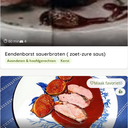
⏱ 60 min
👥 4
Eendenborst sauerbraten ( zoet-zure saus)
Avondeten & hoofdgerechten
Kerst
Maak favoriet
0
👍