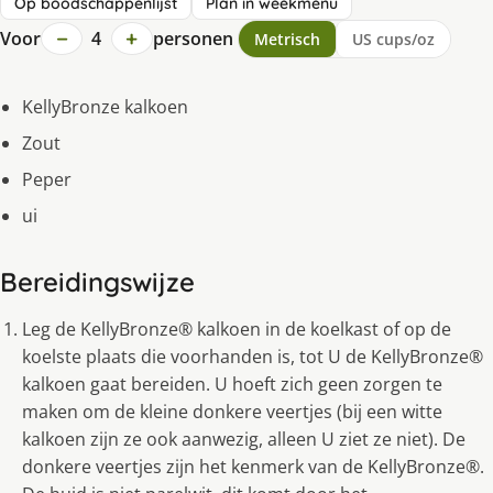
Op boodschappenlijst
Plan in weekmenu
−
+
Voor
4
personen
Metrisch
US cups/oz
KellyBronze kalkoen
Zout
Peper
ui
Bereidingswijze
Leg de KellyBronze® kalkoen in de koelkast of op de
koelste plaats die voorhanden is, tot U de KellyBronze®
kalkoen gaat bereiden. U hoeft zich geen zorgen te
maken om de kleine donkere veertjes (bij een witte
kalkoen zijn ze ook aanwezig, alleen U ziet ze niet). De
donkere veertjes zijn het kenmerk van de KellyBronze®.