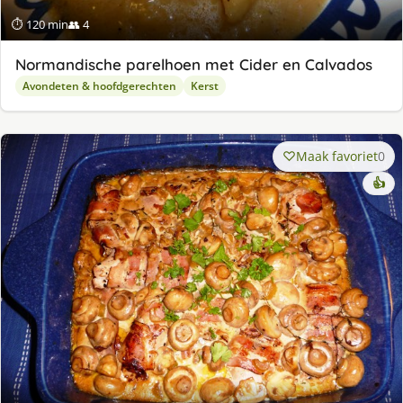
⏱ 120 min
👥 4
Normandische parelhoen met Cider en Calvados
Avondeten & hoofdgerechten
Kerst
Maak favoriet
0
👍