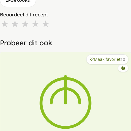
Beoordeel dit recept
★
★
★
★
★
Probeer dit ook
Maak favoriet
10
👍