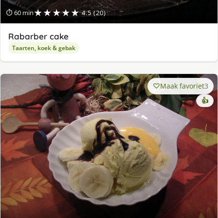
★★★★★
⏱ 60 min
4.5 (20)
Rabarber cake
Taarten, koek & gebak
Maak favoriet
3
👍