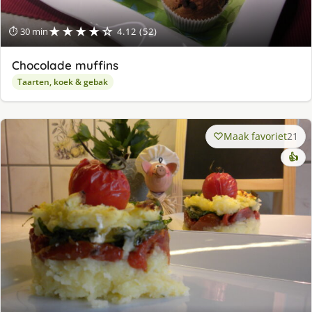
★★★★☆
⏱ 30 min
4.12 (52)
Chocolade muffins
Taarten, koek & gebak
Maak favoriet
21
👍