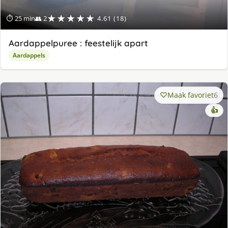
★★★★★
⏱ 25 min
👥 2
4.61 (18)
Aardappelpuree : feestelijk apart
Aardappels
Maak favoriet
6
👍