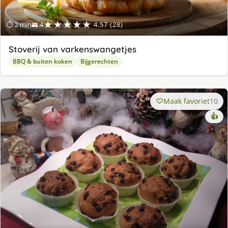
★★★★★
⏱ 2 min
👥 4
4.57 (28)
Stoverij van varkenswangetjes
BBQ & buiten koken
Bijgerechten
Maak favoriet
10
👍