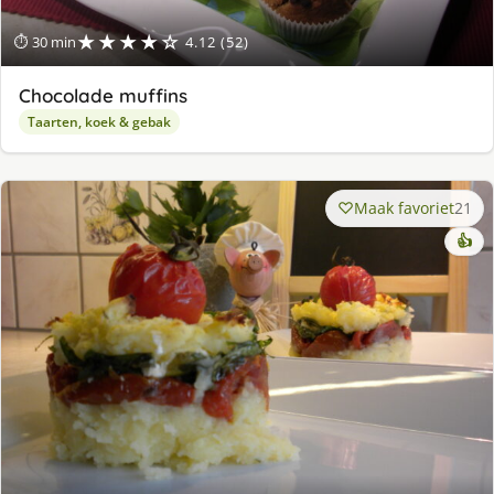
★★★★☆
⏱ 30 min
4.12 (52)
Chocolade muffins
Taarten, koek & gebak
Maak favoriet
21
👍