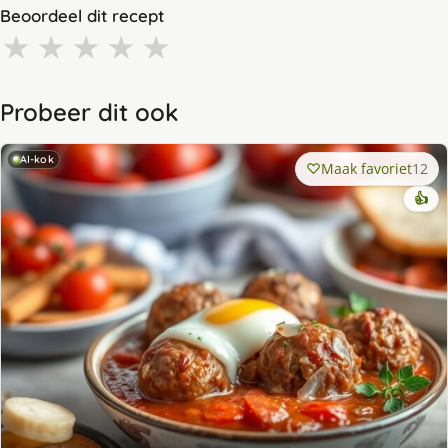
Beoordeel dit recept
★
★
★
★
★
Probeer dit ook
AI-kok
Maak favoriet
12
👍