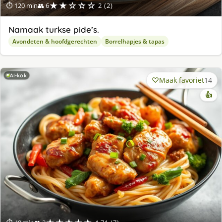
★★☆☆☆
⏱ 120 min
👥 6
2 (2)
Namaak turkse pide’s.
Avondeten & hoofdgerechten
Borrelhapjes & tapas
AI-kok
Maak favoriet
14
👍