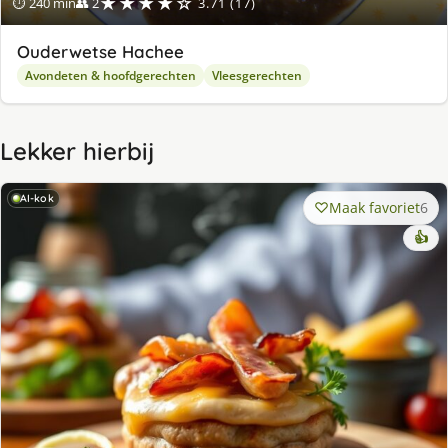
★★★★☆
⏱ 240 min
👥 2
3.71 (17)
Ouderwetse Hachee
Avondeten & hoofdgerechten
Vleesgerechten
Lekker hierbij
AI-kok
Maak favoriet
6
👍