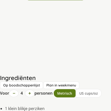
Ingrediënten
Op boodschappenlijst
Plan in weekmenu
−
+
Voor
4
personen
Metrisch
US cups/oz
1 klein blikje perziken