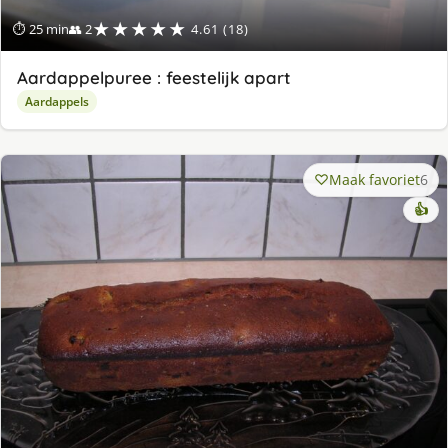
★★★★★
⏱ 25 min
👥 2
4.61 (18)
Aardappelpuree : feestelijk apart
Aardappels
Maak favoriet
6
👍