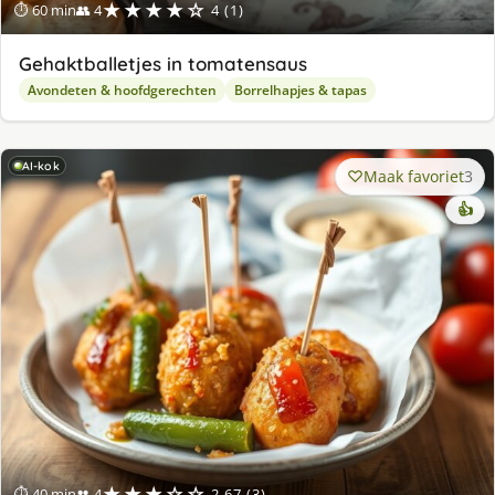
★★★★☆
⏱ 60 min
👥 4
4 (1)
Gehaktballetjes in tomatensaus
Avondeten & hoofdgerechten
Borrelhapjes & tapas
AI-kok
Maak favoriet
3
👍
★★★☆☆
⏱ 40 min
👥 4
2.67 (3)