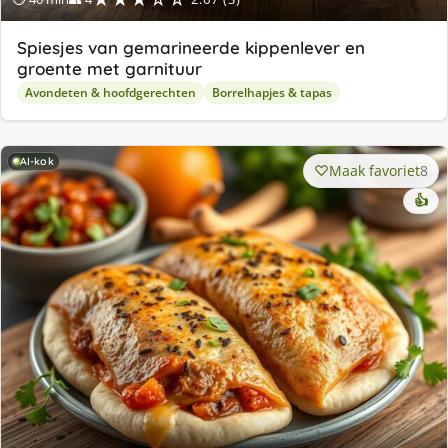
Spiesjes van gemarineerde kippenlever en
groente met garnituur
Avondeten & hoofdgerechten
Borrelhapjes & tapas
AI-kok
Maak favoriet
8
👍