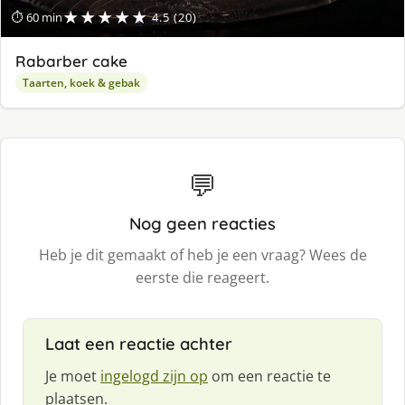
★★★★★
⏱ 60 min
4.5 (20)
Rabarber cake
Taarten, koek & gebak
💬
Nog geen reacties
Heb je dit gemaakt of heb je een vraag? Wees de
eerste die reageert.
Laat een reactie achter
Je moet
ingelogd zijn op
om een reactie te
plaatsen.