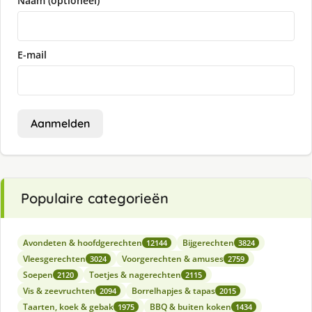
Naam (optioneel)
E-mail
Aanmelden
Populaire categorieën
Avondeten & hoofdgerechten
Bijgerechten
12144
3824
Vleesgerechten
Voorgerechten & amuses
3024
2759
Soepen
Toetjes & nagerechten
2120
2115
Vis & zeevruchten
Borrelhapjes & tapas
2094
2015
Taarten, koek & gebak
BBQ & buiten koken
1975
1434