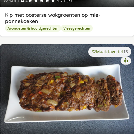
★★★★★
⏱ 40 min
👥 2
4.71 (7)
Kip met oosterse wokgroenten op mie-
pannekoeken
Avondeten & hoofdgerechten
Vleesgerechten
Maak favoriet
15
👍