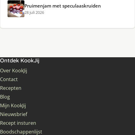
Pruimenjam met speculaaskruiden
28 juli 2026
Ontdek KookJij
Over KookJij
Contact
Recepten
Blog
Mijn KookJij
Nieuwsbrief
Recept insturen
Boodschappenlijst