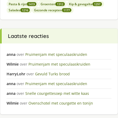
Pasta & rijst
Groenten
Kip & gevogelte
1419
1312
1297
Salades
Gezonde recepten
1216
1177
Laatste reacties
anna
over
Pruimenjam met speculaaskruiden
Wilmie
over
Pruimenjam met speculaaskruiden
HarryLohr
over
Gevuld Turks brood
anna
over
Pruimenjam met speculaaskruiden
anna
over
Snelle courgettesoep met witte kaas
Wilmie
over
Ovenschotel met courgette en tonijn