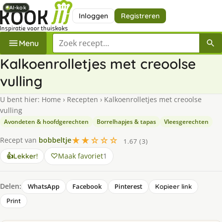
AI-kok
AI-kok
AI-kok
AI-kok
AI-kok
Inloggen
Registreren
Zoek een recept
Menu
Kalkoenrolletjes met creoolse
vulling
U bent hier:
Home
›
Recepten
›
Kalkoenrolletjes met creoolse
vulling
Avondeten & hoofdgerechten
Borrelhapjes & tapas
Vleesgerechten
★★☆☆☆
Recept van
bobbeltje
1.67 (3)
Maak favoriet
1
👍
Lekker!
Delen:
WhatsApp
Facebook
Pinterest
Kopieer link
Print