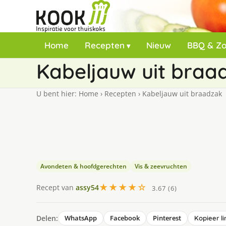
Home
Recepten
Nieuw
BBQ & Z
Kabeljauw uit braa
U bent hier:
Home
›
Recepten
›
Kabeljauw uit braadzak
Avondeten & hoofdgerechten
Vis & zeevruchten
★★★★☆
Recept van
assy54
3.67 (6)
Delen:
WhatsApp
Facebook
Pinterest
Kopieer li