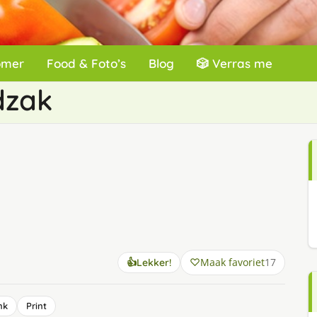
omer
Food & Foto’s
Blog
🎲 Verras me
dzak
Maak favoriet
17
👍
Lekker!
nk
Print