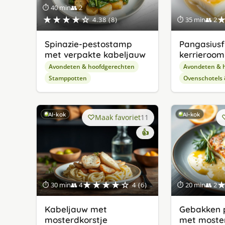
⏱ 40 min
👥 2
★★★★☆
4.38 (8)
⏱ 35 min
👥 2
Spinazie-pestostamp
Pangasiusfi
met verpakte kabeljauw
kerrieroom
Avondeten & hoofdgerechten
Avondeten & 
Stamppotten
Ovenschotels
AI-kok
AI-kok
Maak favoriet
11
👍
★★★★☆
⏱ 30 min
👥 4
4 (6)
⏱ 20 min
👥 2
Kabeljauw met
Gebakken p
mosterdkorstje
met moste