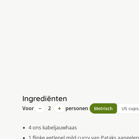
Ingrediënten
−
+
Voor
2
personen
Metrisch
US cups
4 ons kabeljauwhaas
1 flinke eetlepel mild curry van Pataks aangelen