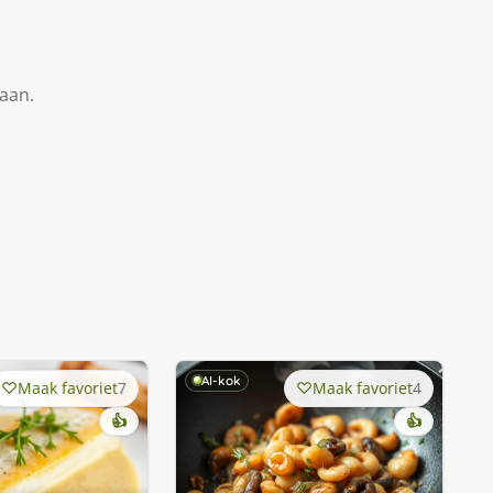
taan.
AI-kok
Maak favoriet
7
Maak favoriet
4
👍
👍