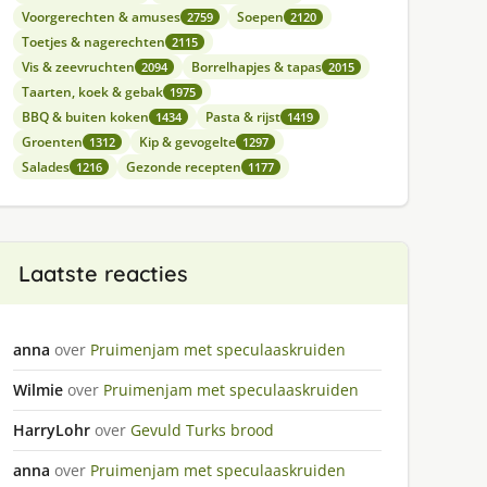
Voorgerechten & amuses
Soepen
2759
2120
Toetjes & nagerechten
2115
Vis & zeevruchten
Borrelhapjes & tapas
2094
2015
Taarten, koek & gebak
1975
BBQ & buiten koken
Pasta & rijst
1434
1419
Groenten
Kip & gevogelte
1312
1297
Salades
Gezonde recepten
1216
1177
Laatste reacties
anna
over
Pruimenjam met speculaaskruiden
Wilmie
over
Pruimenjam met speculaaskruiden
HarryLohr
over
Gevuld Turks brood
anna
over
Pruimenjam met speculaaskruiden