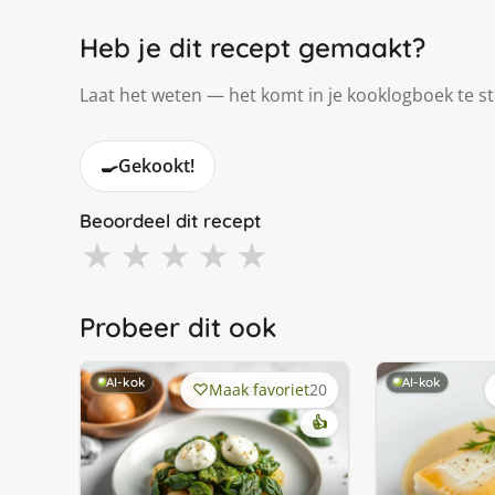
Heb je dit recept gemaakt?
Laat het weten — het komt in je kooklogboek te s
🍳
Gekookt!
Beoordeel dit recept
★
★
★
★
★
Probeer dit ook
AI-kok
AI-kok
Maak favoriet
20
👍