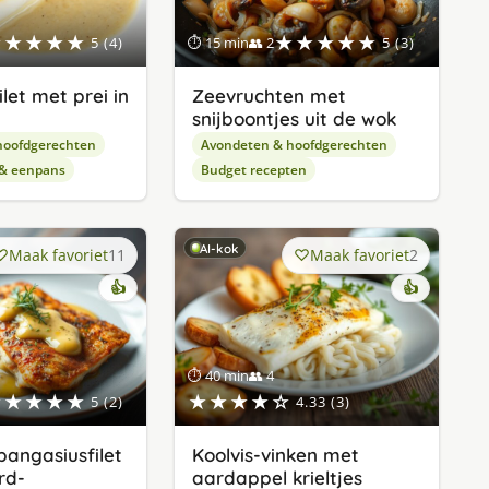
★★★★★
★★★★★
5 (4)
⏱ 15 min
👥 2
5 (3)
let met prei in
Zeevruchten met
snijboontjes uit de wok
hoofdgerechten
Avondeten & hoofdgerechten
 & eenpans
Budget recepten
AI-kok
Maak favoriet
11
Maak favoriet
2
👍
👍
⏱ 40 min
👥 4
★★★★★
★★★★☆
5 (2)
4.33 (3)
angasiusfilet
Koolvis-vinken met
rd-
aardappel krieltjes