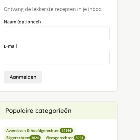
Ontvang de lekkerste recepten in je inbox.
Naam (optioneel)
E-mail
Aanmelden
Populaire categorieën
Avondeten & hoofdgerechten
12144
Bijgerechten
Vleesgerechten
3824
3024