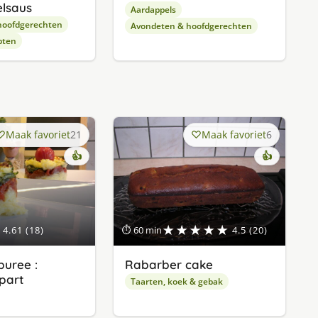
lsaus
Aardappels
hoofdgerechten
Avondeten & hoofdgerechten
pten
Maak favoriet
21
Maak favoriet
6
👍
👍
★★★★★
4.61 (18)
⏱ 60 min
4.5 (20)
uree :
Rabarber cake
apart
Taarten, koek & gebak