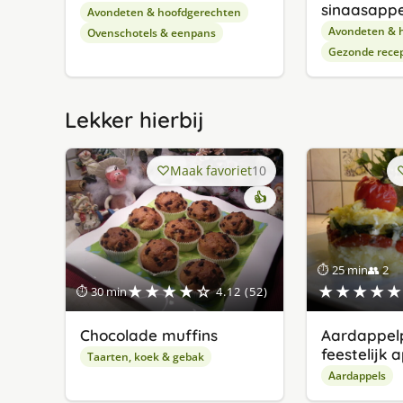
sinaasappe
Avondeten & hoofdgerechten
Avondeten & 
Ovenschotels & eenpans
Gezonde rece
Lekker hierbij
Maak favoriet
10
👍
⏱ 25 min
👥 2
★★★★☆
★★★★★
⏱ 30 min
4.12 (52)
Chocolade muffins
Aardappelp
feestelijk 
Taarten, koek & gebak
Aardappels