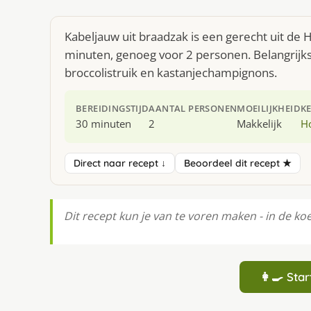
Kabeljauw uit braadzak is een gerecht uit de 
minuten, genoeg voor 2 personen. Belangrijks
broccolistruik en kastanjechampignons.
BEREIDINGSTIJD
AANTAL PERSONEN
MOEILIJKHEID
K
30 minuten
2
Makkelijk
H
Direct naar recept ↓
Beoordeel dit recept ★
Dit recept kun je van te voren maken - in de ko
👩‍🍳 St