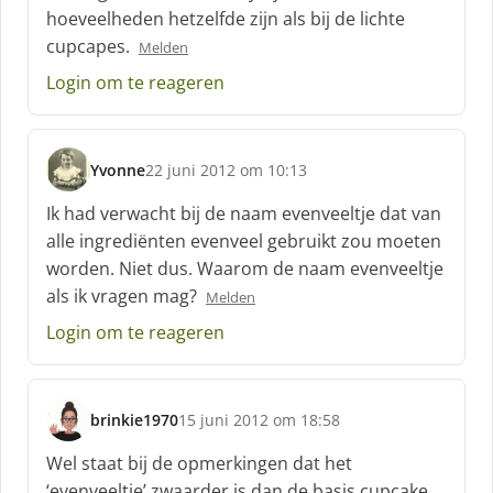
hoeveelheden hetzelfde zijn als bij de lichte
e
f
cupcapes.
Melden
:
Login om te reageren
Yvonne
22 juni 2012 om 10:13
s
c
Ik had verwacht bij de naam evenveeltje dat van
h
alle ingrediënten evenveel gebruikt zou moeten
r
worden. Niet dus. Waarom de naam evenveeltje
e
als ik vragen mag?
e
Melden
f
Login om te reageren
:
brinkie1970
15 juni 2012 om 18:58
s
c
Wel staat bij de opmerkingen dat het
h
‘evenveeltje’ zwaarder is dan de basis cupcake.