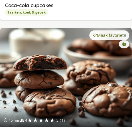
Coca-cola cupcakes
Taarten, koek & gebak
Maak favoriet
8
👍
★★★★★
⏱ 45 min
👥 4
5 (1)