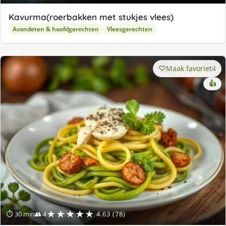
Kavurma(roerbakken met stukjes vlees)
Avondeten & hoofdgerechten
Vleesgerechten
Maak favoriet
4
👍
★★★★★
⏱ 30 min
👥 4
4.63 (78)