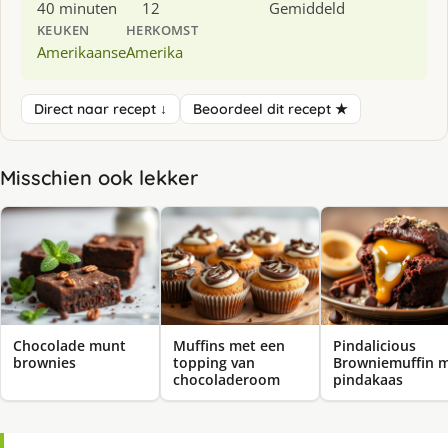
40 minuten
12
Gemiddeld
KEUKEN
HERKOMST
Amerikaanse
Amerika
Direct naar recept ↓
Beoordeel dit recept ★
Misschien ook lekker
Chocolade munt
Muffins met een
Pindalicious
brownies
topping van
Browniemuffin 
chocoladeroom
pindakaas