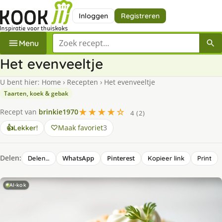
Inloggen
Registreren
Zoek een recept
Menu
Het evenveeltje
U bent hier:
Home
›
Recepten
›
Het evenveeltje
Taarten, koek & gebak
★★★★☆
Recept van
brinkie1970
4 (2)
Maak favoriet
3
👍
Lekker!
Delen:
WhatsApp
Pinterest
Delen…
Kopieer link
Print
AI-kok