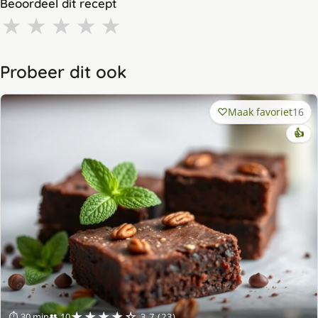
Beoordeel dit recept
★
★
★
★
★
Probeer dit ook
Maak favoriet
16
👍
★★★★☆
⏱ 30 min
👥 10
3.7 (23)