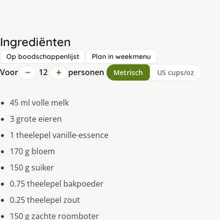
Ingrediënten
Op boodschappenlijst
Plan in weekmenu
−
+
Voor
12
personen
Metrisch
US cups/oz
45 ml volle melk
3 grote eieren
1 theelepel vanille-essence
170 g bloem
150 g suiker
0.75 theelepel bakpoeder
0.25 theelepel zout
150 g zachte roomboter