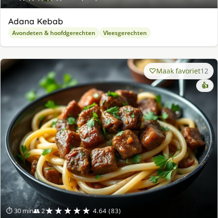
Adana Kebab
Avondeten & hoofdgerechten
Vleesgerechten
Maak favoriet
12
👍
★★★★★
⏱ 30 min
👥 2
4.64 (83)