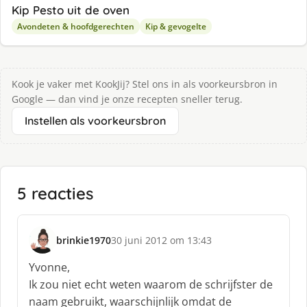
Kip Pesto uit de oven
Avondeten & hoofdgerechten
Kip & gevogelte
Kook je vaker met KookJij? Stel ons in als voorkeursbron in
Google — dan vind je onze recepten sneller terug.
Instellen als voorkeursbron
5 reacties
brinkie1970
30 juni 2012 om 13:43
s
c
Yvonne,
h
Ik zou niet echt weten waarom de schrijfster de
r
naam gebruikt, waarschijnlijk omdat de
e