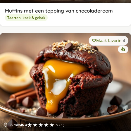
Muffins met een topping van chocoladeroom
Taarten, koek & gebak
Maak favoriet
4
👍
★★★★★
⏱ 35 min
👥 4
5 (1)