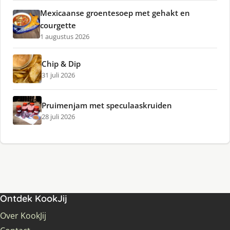
Mexicaanse groentesoep met gehakt en
courgette
1 augustus 2026
Chip & Dip
31 juli 2026
Pruimenjam met speculaaskruiden
28 juli 2026
Ontdek KookJij
Over KookJij