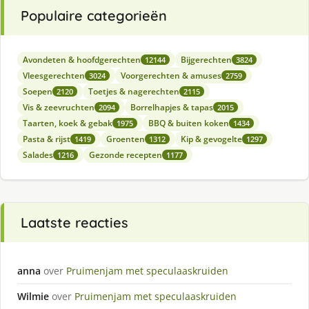
Populaire categorieën
Avondeten & hoofdgerechten
Bijgerechten
12144
3824
Vleesgerechten
Voorgerechten & amuses
3024
2759
Soepen
Toetjes & nagerechten
2120
2115
Vis & zeevruchten
Borrelhapjes & tapas
2094
2015
Taarten, koek & gebak
BBQ & buiten koken
1975
1434
Pasta & rijst
Groenten
Kip & gevogelte
1419
1312
1297
Salades
Gezonde recepten
1216
1177
Laatste reacties
anna
over
Pruimenjam met speculaaskruiden
Wilmie
over
Pruimenjam met speculaaskruiden