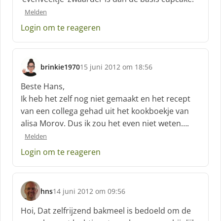
r
Melden
e
e
Login om te reageren
f
:
brinkie1970
15 juni 2012 om 18:56
s
c
Beste Hans,
h
Ik heb het zelf nog niet gemaakt en het recept
r
van een collega gehad uit het kookboekje van
e
alisa Morov. Dus ik zou het even niet weten….
e
f
Melden
:
Login om te reageren
hns
14 juni 2012 om 09:56
s
c
Hoi, Dat zelfrijzend bakmeel is bedoeld om de
h