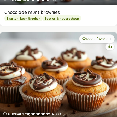
Chocolade munt brownies
Taarten, koek & gebak
Toetjes & nagerechten
Maak favoriet
1
👍
★★★★☆
⏱ 40 min
👥 12
4.33 (3)