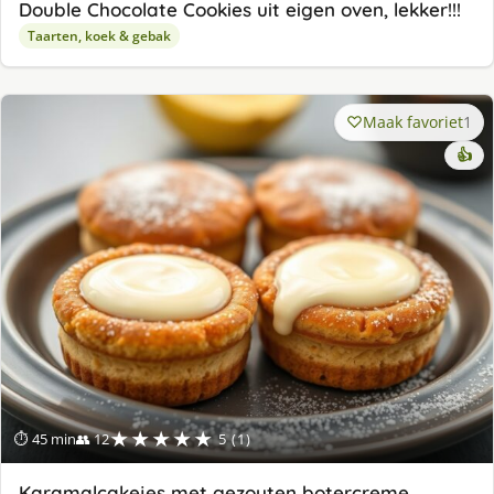
Double Chocolate Cookies uit eigen oven, lekker!!!
Taarten, koek & gebak
Maak favoriet
1
👍
★★★★★
⏱ 45 min
👥 12
5 (1)
Karamalcakejes met gezouten botercreme