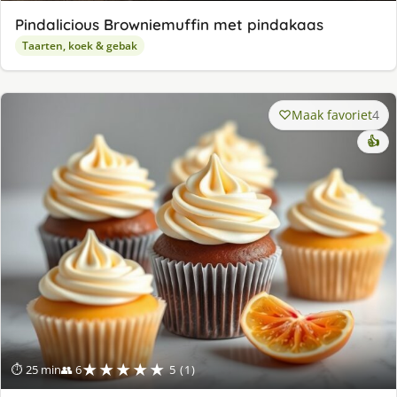
Pindalicious Browniemuffin met pindakaas
Taarten, koek & gebak
Maak favoriet
4
👍
★★★★★
⏱ 25 min
👥 6
5 (1)