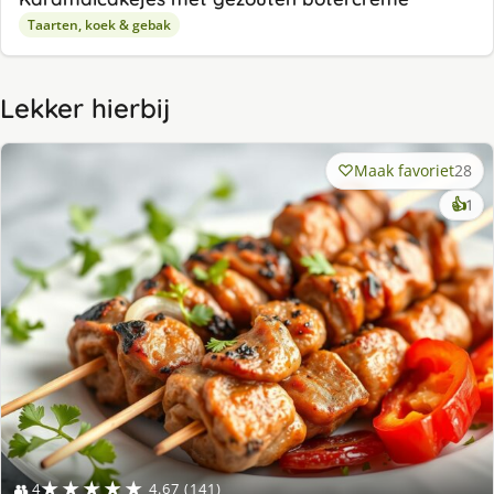
Taarten, koek & gebak
Lekker hierbij
Maak favoriet
28
ke
👍
1
lek
ge
★★★★★
👥 4
4.67 (141)