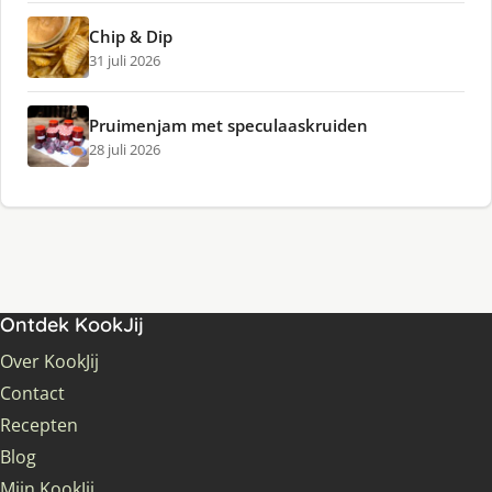
Chip & Dip
31 juli 2026
Pruimenjam met speculaaskruiden
28 juli 2026
Ontdek KookJij
Over KookJij
Contact
Recepten
Blog
Mijn KookJij