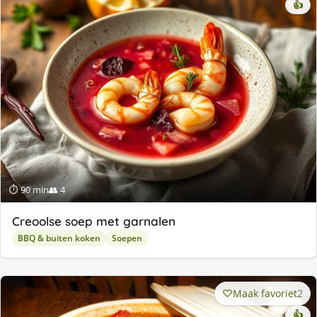
👍
⏱ 90 min
👥 4
Creoolse soep met garnalen
BBQ & buiten koken
Soepen
Maak favoriet
2
👍