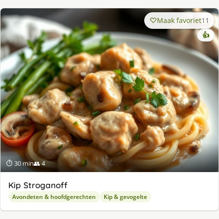
Maak favoriet
11
👍
⏱ 30 min
👥 4
Kip Stroganoff
Avondeten & hoofdgerechten
Kip & gevogelte