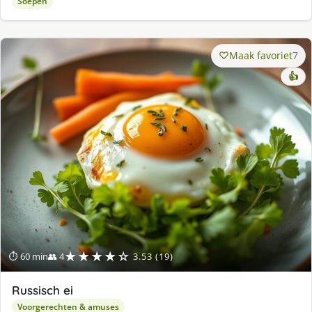
Soepen
Maak favoriet
7
👍
★★★★☆
⏱ 60 min
👥 4
3.53 (19)
Russisch ei
Voorgerechten & amuses