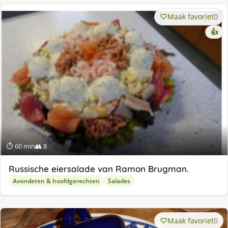
Maak favoriet
0
👍
⏱ 60 min
👥 8
Russische eiersalade van Ramon Brugman.
Avondeten & hoofdgerechten
Salades
Maak favoriet
0