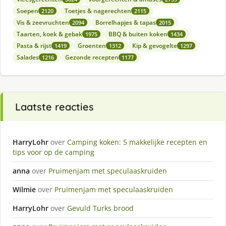
Soepen
Toetjes & nagerechten
2120
2115
Vis & zeevruchten
Borrelhapjes & tapas
2094
2015
Taarten, koek & gebak
BBQ & buiten koken
1975
1434
Pasta & rijst
Groenten
Kip & gevogelte
1419
1312
1297
Salades
Gezonde recepten
1216
1177
Laatste reacties
HarryLohr
over
Camping koken: 5 makkelijke recepten en
tips voor op de camping
anna
over
Pruimenjam met speculaaskruiden
Wilmie
over
Pruimenjam met speculaaskruiden
HarryLohr
over
Gevuld Turks brood