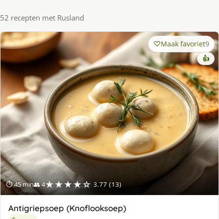
52 recepten met Rusland
Maak favoriet
9
👍
★★★★☆
⏱ 45 min
👥 4
3.77 (13)
Antigriepsoep (Knoflooksoep)