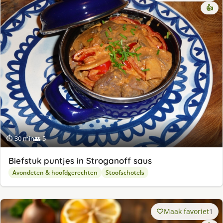
👍
⏱ 30 min
👥 5
Biefstuk puntjes in Stroganoff saus
Avondeten & hoofdgerechten
Stoofschotels
Maak favoriet
1