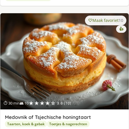
Maak favoriet
10
👍
★★★★☆
⏱ 30 min
👥 10
3.6 (10)
Medovnik of Tsjechische honingtaart
Taarten, koek & gebak
Toetjes & nagerechten