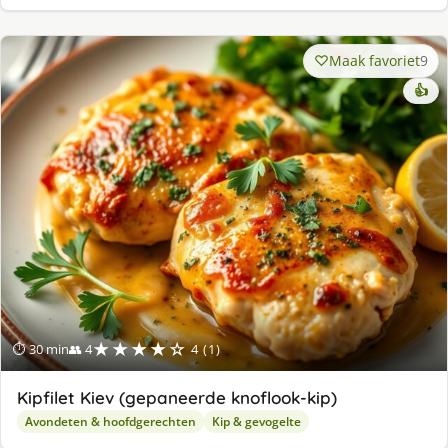
Maak favoriet
9
👍
★★★★☆
⏱ 30 min
👥 4
4 (1)
Kipfilet Kiev (gepaneerde knoflook-kip)
Avondeten & hoofdgerechten
Kip & gevogelte