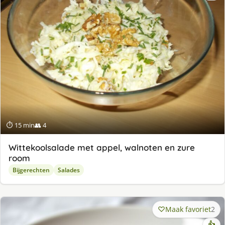
⏱ 15 min
👥 4
Wittekoolsalade met appel, walnoten en zure
room
Bijgerechten
Salades
Maak favoriet
2
👍