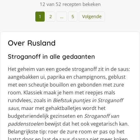
12 van 52 recepten bekeken
1
2
…
5
Volgende
Over Rusland
Stroganoff in alle gedaanten
Het geheim van een goede stroganoff zit in de saus:
aangebakken ui, paprika en champignons, geblust
met een scheutje bouillon en gebonden met zure
room. Klassiek maak je hem met reepjes mals
rundvlees, zoals in
Biefstuk puntjes in Stroganoff
saus
, maar met gehaktballetjes wordt het
budgetvriendelijk gezinseten en
Stroganoff van
paddenstoelen
bewijst dat het ook vegetarisch kan.
Belangrijkste tip: roer de zure room er pas op het
laatst door en laat de saus daarna niet meer koken,