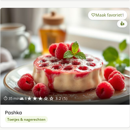
Maak favoriet
1
👍
★★★☆☆
⏱ 35 min
👥 8
3.2 (5)
Pashka
Toetjes & nagerechten