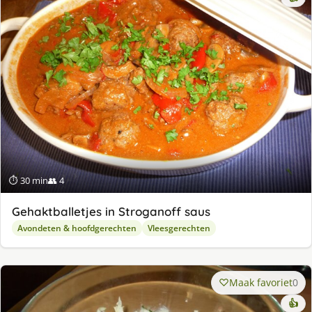
⏱ 30 min
👥 4
Gehaktballetjes in Stroganoff saus
Avondeten & hoofdgerechten
Vleesgerechten
Maak favoriet
0
👍