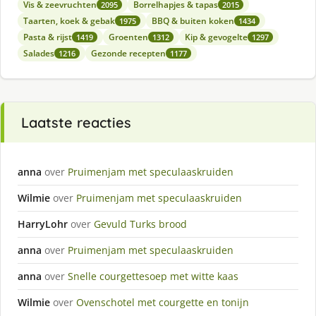
Vis & zeevruchten
Borrelhapjes & tapas
2095
2015
Taarten, koek & gebak
BBQ & buiten koken
1975
1434
Pasta & rijst
Groenten
Kip & gevogelte
1419
1312
1297
Salades
Gezonde recepten
1216
1177
Laatste reacties
anna
over
Pruimenjam met speculaaskruiden
Wilmie
over
Pruimenjam met speculaaskruiden
HarryLohr
over
Gevuld Turks brood
anna
over
Pruimenjam met speculaaskruiden
anna
over
Snelle courgettesoep met witte kaas
Wilmie
over
Ovenschotel met courgette en tonijn