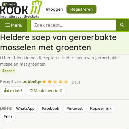
AI-kok
AI-kok
AI-kok
AI-kok
AI-kok
Inloggen
Registreren
Zoek een recept
Menu
Heldere soep van geroerbakte
mosselen met groenten
U bent hier:
Home
›
Recepten
›
Heldere soep van geroerbakte
mosselen met groenten
Soepen
★★☆☆☆
Recept van
bobbeltje
2 (3)
Maak favoriet
0
👍
Lekker!
Delen:
WhatsApp
Facebook
Pinterest
Kopieer link
Print