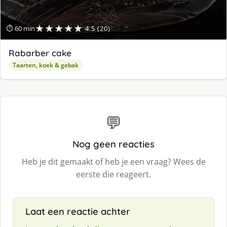
★★★★★
⏱ 60 min
4.5 (20)
Rabarber cake
Taarten, koek & gebak
💬
Nog geen reacties
Heb je dit gemaakt of heb je een vraag? Wees de
eerste die reageert.
Laat een reactie achter