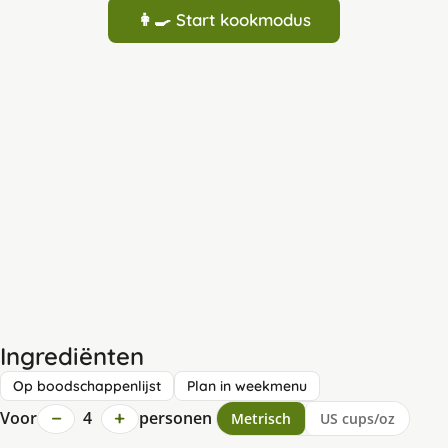
👩‍🍳 Start kookmodus
Ingrediënten
Op boodschappenlijst
Plan in weekmenu
−
+
Voor
4
personen
Metrisch
US cups/oz