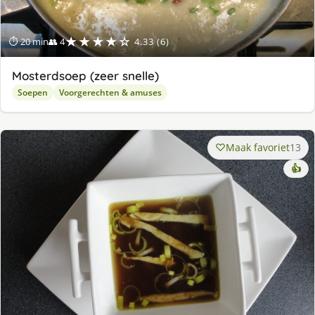
★★★★☆
⏱ 20 min
👥 4
4.33 (6)
Mosterdsoep (zeer snelle)
Soepen
Voorgerechten & amuses
Maak favoriet
13
👍