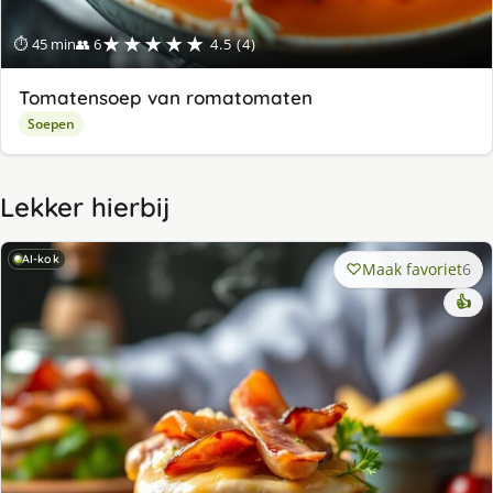
★★★★★
⏱ 45 min
👥 6
4.5 (4)
Tomatensoep van romatomaten
Soepen
Lekker hierbij
AI-kok
Maak favoriet
6
👍