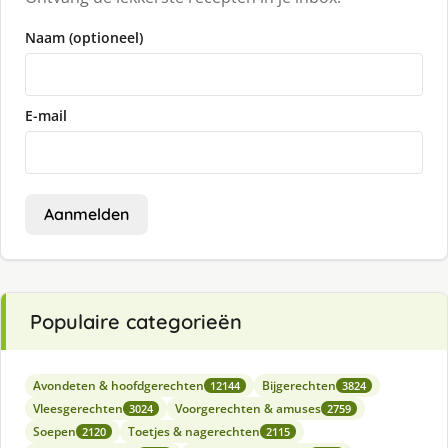
Naam (optioneel)
E-mail
Aanmelden
Populaire categorieën
Avondeten & hoofdgerechten
Bijgerechten
12144
3824
Vleesgerechten
Voorgerechten & amuses
3024
2759
Soepen
Toetjes & nagerechten
2120
2115