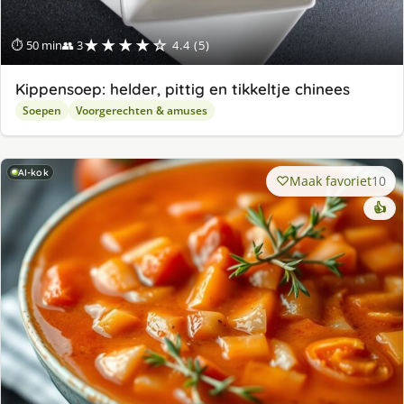
★★★★☆
⏱ 50 min
👥 3
4.4 (5)
Kippensoep: helder, pittig en tikkeltje chinees
Soepen
Voorgerechten & amuses
AI-kok
Maak favoriet
10
👍