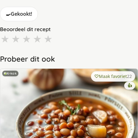
🍳
Gekookt!
Beoordeel dit recept
★
★
★
★
★
Probeer dit ook
AI-kok
Maak favoriet
22
👍