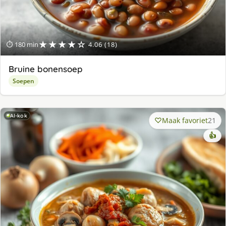
★★★★☆
⏱ 180 min
4.06 (18)
Bruine bonensoep
Soepen
AI-kok
Maak favoriet
21
👍