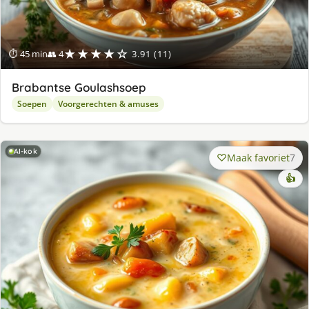
★★★★☆
⏱ 45 min
👥 4
3.91 (11)
Brabantse Goulashsoep
Soepen
Voorgerechten & amuses
AI-kok
Maak favoriet
7
👍