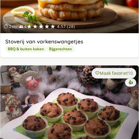
★★★★★
⏱ 2 min
👥 4
4.57 (28)
Stoverij van varkenswangetjes
BBQ & buiten koken
Bijgerechten
Maak favoriet
10
👍