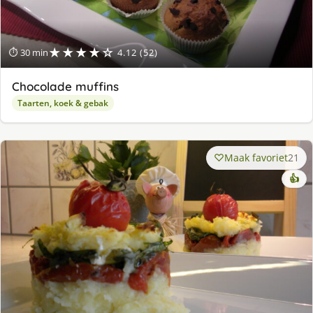
★★★★☆
⏱ 30 min
4.12 (52)
Chocolade muffins
Taarten, koek & gebak
Maak favoriet
21
👍