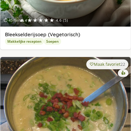
★★★★★
⏱ 45 min
👥 4
4.6 (5)
Bleekselderijsoep (Vegetarisch)
Makkelijke recepten
Soepen
Maak favoriet
22
👍