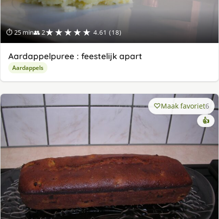
★★★★★
⏱ 25 min
👥 2
4.61 (18)
Aardappelpuree : feestelijk apart
Aardappels
Maak favoriet
6
👍