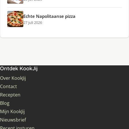
Echte Napolitaanse pizza
27 juli 2026
Ontdek KookJij
Over KookJij
Contact
Recepten
Blog
Mijn KookJij
Nieuwsbrief
Recept insturen