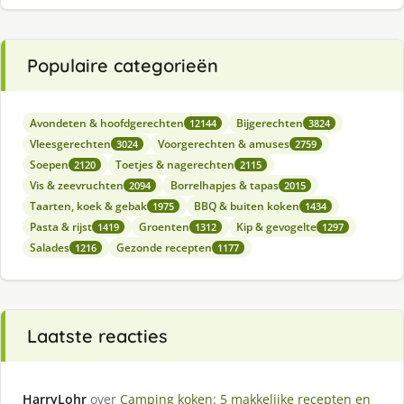
Populaire categorieën
Avondeten & hoofdgerechten
Bijgerechten
12144
3824
Vleesgerechten
Voorgerechten & amuses
3024
2759
Soepen
Toetjes & nagerechten
2120
2115
Vis & zeevruchten
Borrelhapjes & tapas
2094
2015
Taarten, koek & gebak
BBQ & buiten koken
1975
1434
Pasta & rijst
Groenten
Kip & gevogelte
1419
1312
1297
Salades
Gezonde recepten
1216
1177
Laatste reacties
HarryLohr
over
Camping koken: 5 makkelijke recepten en