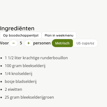
Ingrediënten
Op boodschappenlijst
Plan in weekmenu
−
+
Voor
5
personen
Metrisch
US cups/oz
1 1/2 liter krachtige runderbouillon
100 gram bleekselderij
1/4 knolselderij
bosje bladselderij
2 eiwitten
25 gram bleekselderijgroen