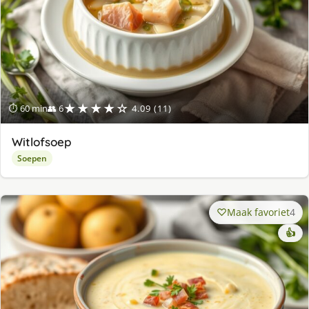
★★★★☆
⏱ 60 min
👥 6
4.09 (11)
Witlofsoep
Soepen
Maak favoriet
4
👍