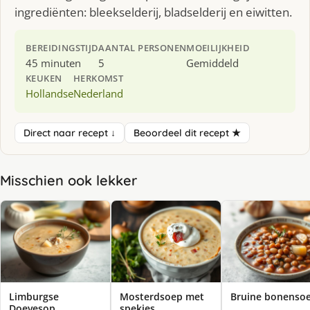
ingrediënten: bleekselderij, bladselderij en eiwitten.
BEREIDINGSTIJD
AANTAL PERSONEN
MOEILIJKHEID
45 minuten
5
Gemiddeld
KEUKEN
HERKOMST
Hollandse
Nederland
Direct naar recept ↓
Beoordeel dit recept ★
Misschien ook lekker
Limburgse
Mosterdsoep met
Bruine bonenso
Doevesop
spekjes