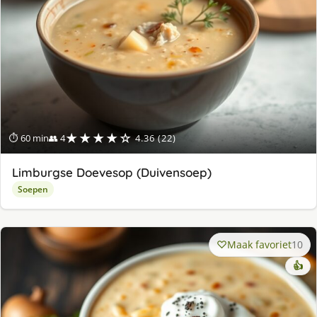
★★★★☆
⏱ 60 min
👥 4
4.36 (22)
Limburgse Doevesop (Duivensoep)
Soepen
Maak favoriet
10
👍