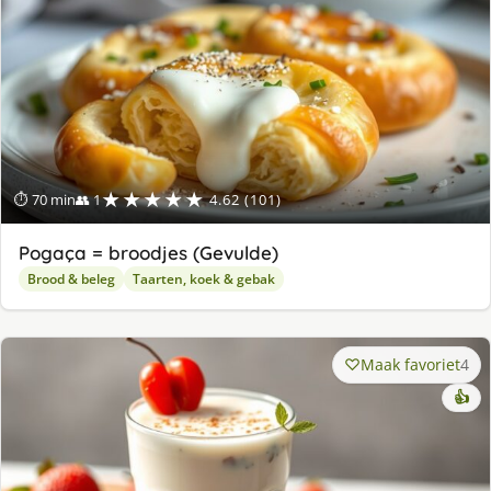
★★★★★
⏱ 70 min
👥 1
4.62 (101)
Pogaça = broodjes (Gevulde)
Brood & beleg
Taarten, koek & gebak
Maak favoriet
4
👍