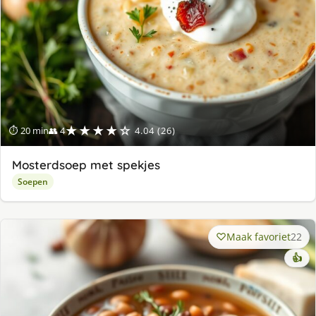
★★★★☆
⏱ 20 min
👥 4
4.04 (26)
Mosterdsoep met spekjes
Soepen
Maak favoriet
22
👍