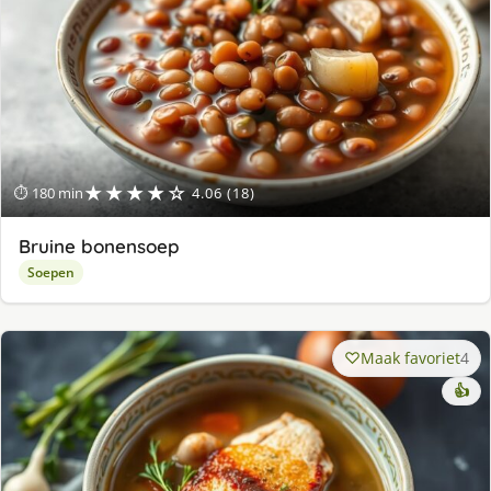
★★★★☆
⏱ 180 min
4.06 (18)
Bruine bonensoep
Soepen
Maak favoriet
4
👍