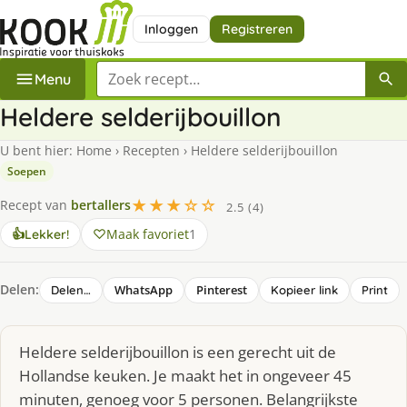
Inloggen
Registreren
Zoek een recept
Menu
Heldere selderijbouillon
U bent hier:
Home
›
Recepten
›
Heldere selderijbouillon
Soepen
★★★☆☆
Recept van
bertallers
2.5 (4)
Maak favoriet
1
👍
Lekker!
Delen:
WhatsApp
Pinterest
Delen…
Kopieer link
Print
Heldere selderijbouillon is een gerecht uit de
Hollandse keuken. Je maakt het in ongeveer 45
minuten, genoeg voor 5 personen. Belangrijkste