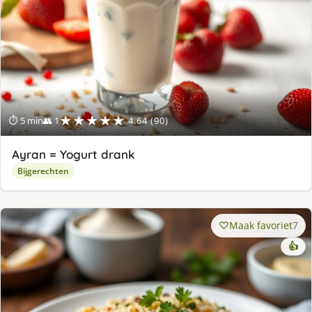
★★★★★
⏱ 5 min
👥 1
4.64 (90)
Ayran = Yogurt drank
Bijgerechten
Maak favoriet
7
👍