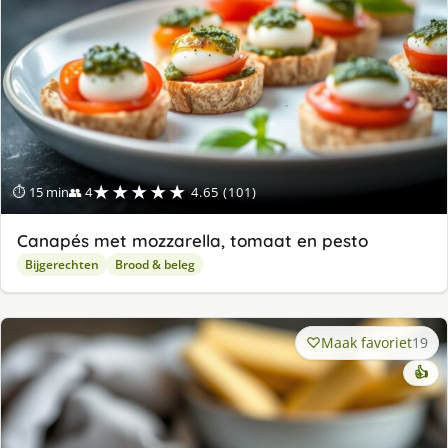
★★★★★
⏱ 15 min
👥 4
4.65 (101)
Canapés met mozzarella, tomaat en pesto
Bijgerechten
Brood & beleg
Maak favoriet
19
👍