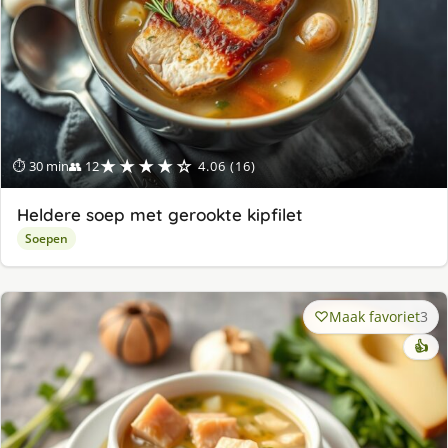
★★★★☆
⏱ 30 min
👥 12
4.06 (16)
Heldere soep met gerookte kipfilet
Soepen
Maak favoriet
3
👍