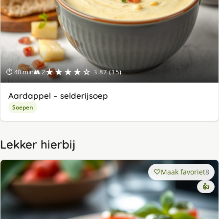
★★★★☆
⏱ 40 min
👥 2
3.87 (15)
Aardappel – selderijsoep
Soepen
Lekker hierbij
Maak favoriet
8
👍