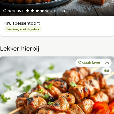
★★★★☆
⏱ 70 min
👥 12
4.12 (17)
Kruisbessentaart
Taarten, koek & gebak
Lekker hierbij
Maak favoriet
28
ke
👍
1
lek
ge