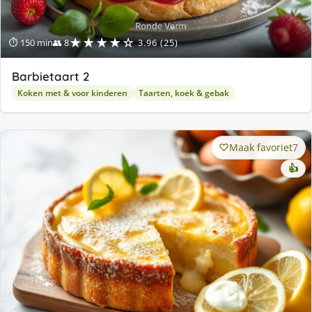
★★★★☆
⏱ 150 min
👥 8
3.96 (25)
Barbietaart 2
Koken met & voor kinderen
Taarten, koek & gebak
Maak favoriet
7
👍