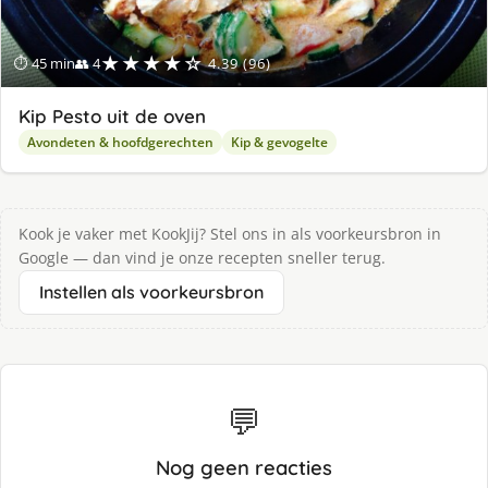
★★★★☆
⏱ 45 min
👥 4
4.39 (96)
Kip Pesto uit de oven
Avondeten & hoofdgerechten
Kip & gevogelte
Kook je vaker met KookJij? Stel ons in als voorkeursbron in
Google — dan vind je onze recepten sneller terug.
Instellen als voorkeursbron
💬
Nog geen reacties