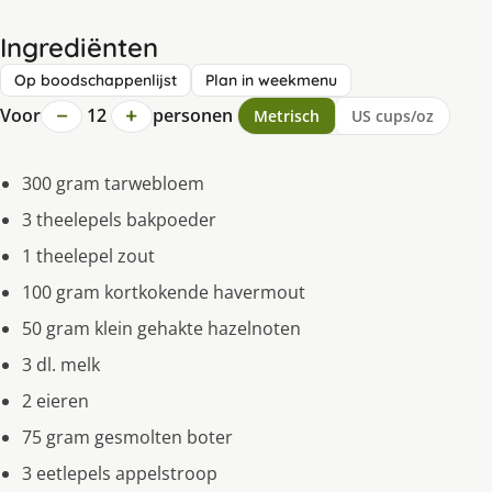
Ingrediënten
Op boodschappenlijst
Plan in weekmenu
−
+
Voor
12
personen
Metrisch
US cups/oz
300 gram tarwebloem
3 theelepels bakpoeder
1 theelepel zout
100 gram kortkokende havermout
50 gram klein gehakte hazelnoten
3 dl. melk
2 eieren
75 gram gesmolten boter
3 eetlepels appelstroop