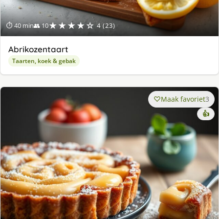
★★★★☆
⏱ 40 min
👥 10
4 (23)
Abrikozentaart
Taarten, koek & gebak
Maak favoriet
3
👍