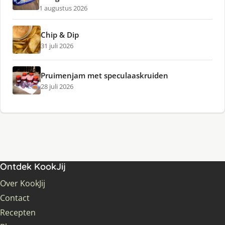
1 augustus 2026
Chip & Dip
31 juli 2026
Pruimenjam met speculaaskruiden
28 juli 2026
Ontdek KookJij
Over KookJij
Contact
Recepten