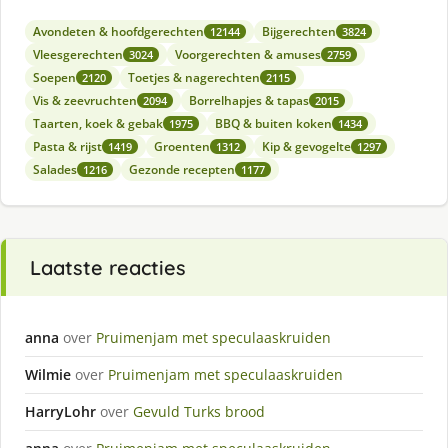
Avondeten & hoofdgerechten
Bijgerechten
12144
3824
Vleesgerechten
Voorgerechten & amuses
3024
2759
Soepen
Toetjes & nagerechten
2120
2115
Vis & zeevruchten
Borrelhapjes & tapas
2094
2015
Taarten, koek & gebak
BBQ & buiten koken
1975
1434
Pasta & rijst
Groenten
Kip & gevogelte
1419
1312
1297
Salades
Gezonde recepten
1216
1177
Laatste reacties
anna
over
Pruimenjam met speculaaskruiden
Wilmie
over
Pruimenjam met speculaaskruiden
HarryLohr
over
Gevuld Turks brood