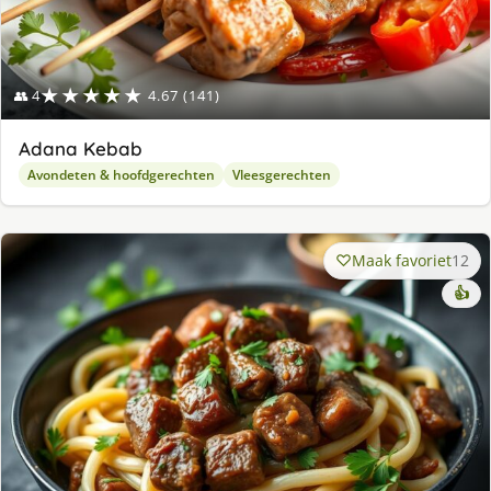
★★★★★
👥 4
4.67 (141)
Adana Kebab
Avondeten & hoofdgerechten
Vleesgerechten
Maak favoriet
12
👍