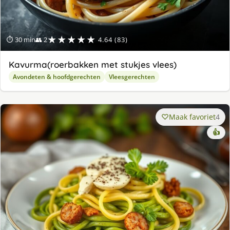
★★★★★
⏱ 30 min
👥 2
4.64 (83)
Kavurma(roerbakken met stukjes vlees)
Avondeten & hoofdgerechten
Vleesgerechten
Maak favoriet
4
👍