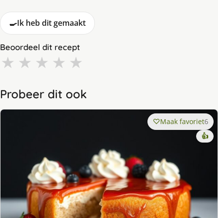
🍳
Ik heb dit gemaakt
Beoordeel dit recept
★
★
★
★
★
Probeer dit ook
Maak favoriet
6
👍