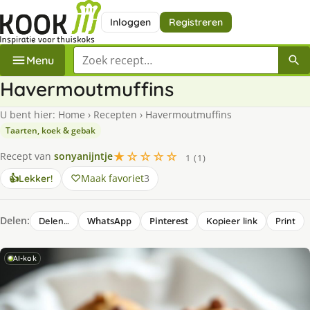
Inloggen
Registreren
Zoek een recept
Menu
Havermoutmuffins
U bent hier:
Home
›
Recepten
›
Havermoutmuffins
Taarten, koek & gebak
★☆☆☆☆
Recept van
sonyanijntje
1 (1)
Maak favoriet
3
👍
Lekker!
Delen:
WhatsApp
Pinterest
Delen…
Kopieer link
Print
AI-kok