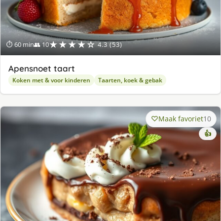
★★★★☆
⏱ 60 min
👥 10
4.3 (53)
Apensnoet taart
Koken met & voor kinderen
Taarten, koek & gebak
Maak favoriet
10
👍