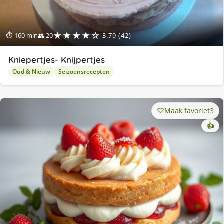
★★★★☆
⏱ 160 min
👥 20
3.79 (42)
Kniepertjes- Knijpertjes
Oud & Nieuw
Seizoensrecepten
Maak favoriet
3
👍