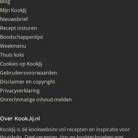
Blog
Mijn KookJij
Nieuwsbrief
Recept insturen
Boodschappenlijst
Weekmenu
Thuis koks
Cookies op KookJij
Gebruikersvoorwaarden
Disclaimer en copyright
Privacyverklaring
Onrechtmatige inhoud melden
Over KookJij.nl
KookJij is dé kookwebsite vol recepten en inspiratie voor
thuiskoks. Deel recepten, tips en kooktechnieken met