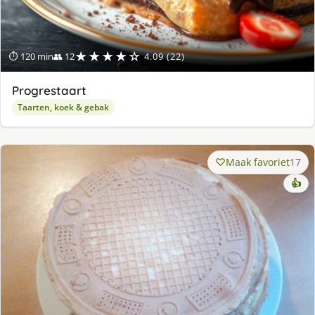
★★★★☆
⏱ 120 min
👥 12
4.09 (22)
Progrestaart
Taarten, koek & gebak
Maak favoriet
17
👍