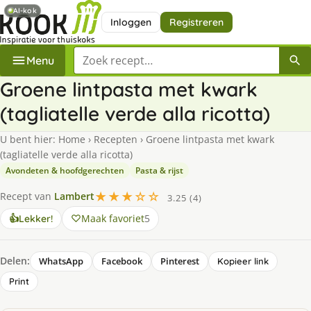
AI-kok
Inloggen
Registreren
Zoek een recept
Menu
Groene lintpasta met kwark
(tagliatelle verde alla ricotta)
U bent hier:
Home
›
Recepten
›
Groene lintpasta met kwark
(tagliatelle verde alla ricotta)
Avondeten & hoofdgerechten
Pasta & rijst
★★★☆☆
Recept van
Lambert
3.25 (4)
Maak favoriet
5
👍
Lekker!
Delen:
WhatsApp
Facebook
Pinterest
Kopieer link
Print