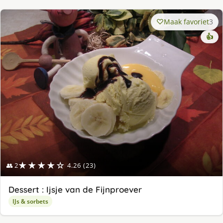
Maak favoriet
3
👍
★★★★☆
👥 2
4.26 (23)
Dessert : Ijsje van de Fijnproever
IJs & sorbets