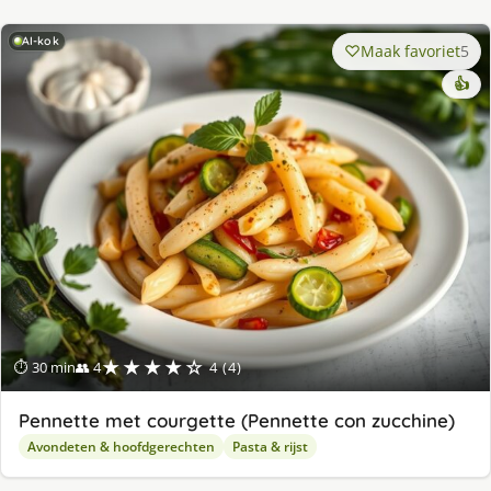
AI-kok
Maak favoriet
5
👍
★★★★☆
⏱ 30 min
👥 4
4 (4)
Pennette met courgette (Pennette con zucchine)
Avondeten & hoofdgerechten
Pasta & rijst