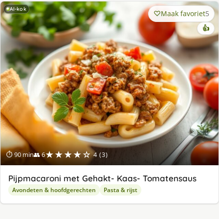
AI-kok
Maak favoriet
5
👍
★★★★☆
⏱ 90 min
👥 6
4 (3)
Pijpmacaroni met Gehakt- Kaas- Tomatensaus
Avondeten & hoofdgerechten
Pasta & rijst