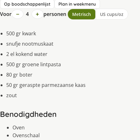
Op boodschappenlijst
Plan in weekmenu
−
+
Voor
4
personen
Metrisch
US cups/oz
500 gr kwark
snufje nootmuskaat
2 el kokend water
500 gr groene lintpasta
80 gr boter
50 gr geraspte parmezaanse kaas
zout
Benodigdheden
Oven
Ovenschaal