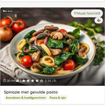
AI-kok
Maak favoriet
8
👍
★★★★☆
⏱ 30 min
👥 2
3.56 (9)
Spinazie met gevulde pasta
Avondeten & hoofdgerechten
Pasta & rijst