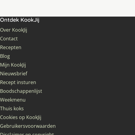
Ontdek KookJij
Over KookJij
Contact
Recepten
Blog
Mijn KookJij
Nieuwsbrief
Recept insturen
Boodschappenlijst
Weekmenu
Thuis koks
Cookies op KookJij
Gebruikersvoorwaarden
Disclaimer en copyright