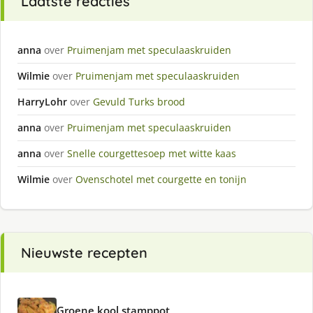
Laatste reacties
anna
over
Pruimenjam met speculaaskruiden
Wilmie
over
Pruimenjam met speculaaskruiden
HarryLohr
over
Gevuld Turks brood
anna
over
Pruimenjam met speculaaskruiden
anna
over
Snelle courgettesoep met witte kaas
Wilmie
over
Ovenschotel met courgette en tonijn
Nieuwste recepten
Groene kool stamppot