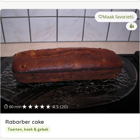
Maak favoriet
6
👍
★★★★★
⏱ 60 min
4.5 (20)
Rabarber cake
Taarten, koek & gebak