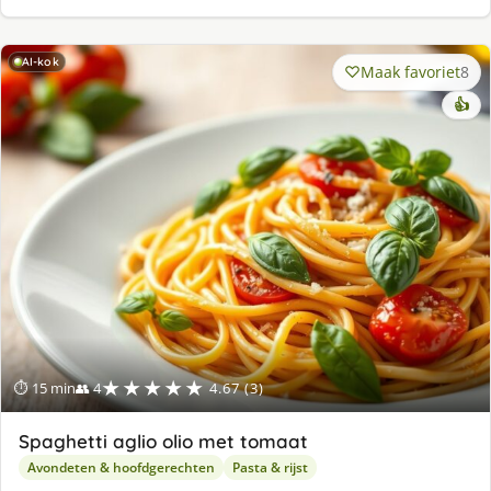
AI-kok
Maak favoriet
8
👍
★★★★★
⏱ 15 min
👥 4
4.67 (3)
Spaghetti aglio olio met tomaat
Avondeten & hoofdgerechten
Pasta & rijst