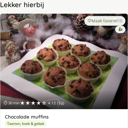
Lekker hierbij
Maak favoriet
10
👍
★★★★☆
⏱ 30 min
4.12 (52)
Chocolade muffins
Taarten, koek & gebak