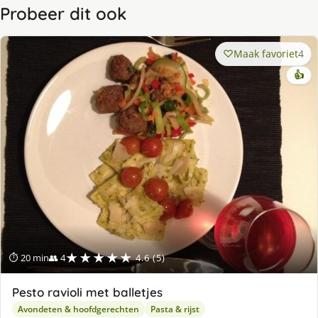
Probeer dit ook
Maak favoriet
4
👍
★★★★★
⏱ 20 min
👥 4
4.6 (5)
Pesto ravioli met balletjes
Avondeten & hoofdgerechten
Pasta & rijst