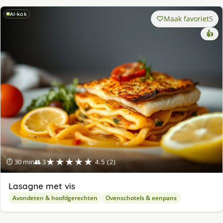
AI-kok
Maak favoriet
5
👍
★★★★★
⏱ 30 min
👥 3
4.5 (2)
Lasagne met vis
Avondeten & hoofdgerechten
Ovenschotels & eenpans