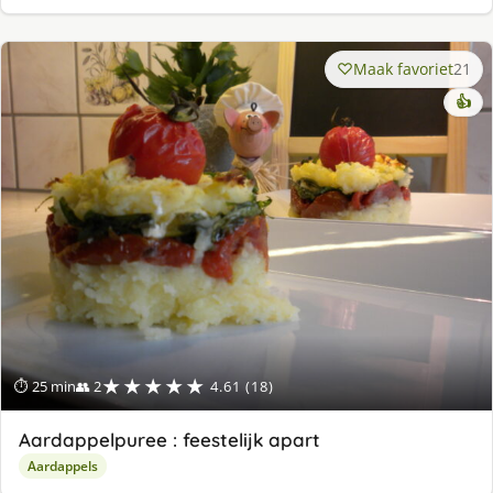
Maak favoriet
21
👍
★★★★★
⏱ 25 min
👥 2
4.61 (18)
Aardappelpuree : feestelijk apart
Aardappels