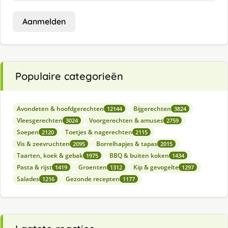
Aanmelden
Populaire categorieën
Avondeten & hoofdgerechten
Bijgerechten
12144
3824
Vleesgerechten
Voorgerechten & amuses
3024
2759
Soepen
Toetjes & nagerechten
2120
2115
Vis & zeevruchten
Borrelhapjes & tapas
2095
2015
Taarten, koek & gebak
BBQ & buiten koken
1975
1434
Pasta & rijst
Groenten
Kip & gevogelte
1419
1312
1297
Salades
Gezonde recepten
1216
1177