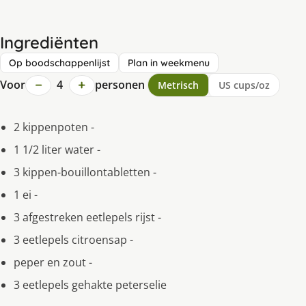
Ingrediënten
Op boodschappenlijst
Plan in weekmenu
−
+
Voor
4
personen
Metrisch
US cups/oz
2 kippenpoten -
1 1/2 liter water -
3 kippen-bouillontabletten -
1 ei -
3 afgestreken eetlepels rijst -
3 eetlepels citroensap -
peper en zout -
3 eetlepels gehakte peterselie