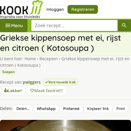
Inloggen
Registreren
Zoek een recept
Menu
Griekse kippensoep met ei, rijst
en citroen ( Kotosoupa )
U bent hier:
Home
›
Recepten
›
Griekse kippensoep met ei, rijst en
citroen ( Kotosoupa )
Soepen
Recept van
pwiggers
Vertrouwde kok
Maak favoriet
1
👍
Lekker!
Delen:
WhatsApp
Pinterest
Delen…
Kopieer link
Print