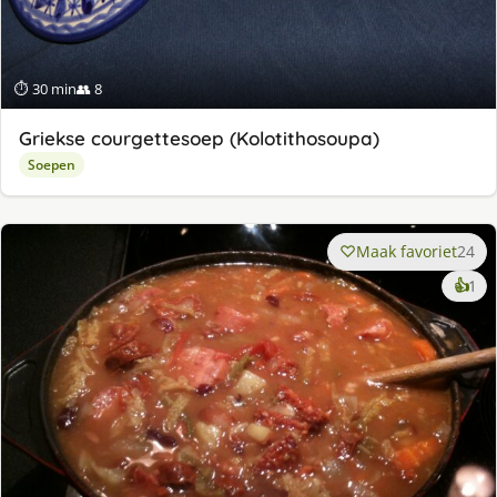
⏱ 30 min
👥 8
Griekse courgettesoep (Kolotithosoupa)
Soepen
Maak favoriet
24
ke
👍
1
lek
ge