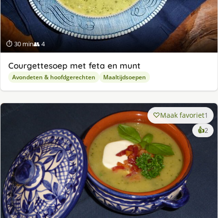
⏱ 30 min
👥 4
Courgettesoep met feta en munt
Avondeten & hoofdgerechten
Maaltijdsoepen
Maak favoriet
1
ke
👍
2
lek
ge