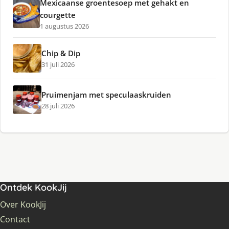
Mexicaanse groentesoep met gehakt en
courgette
1 augustus 2026
Chip & Dip
31 juli 2026
Pruimenjam met speculaaskruiden
28 juli 2026
Ontdek KookJij
Over KookJij
Contact