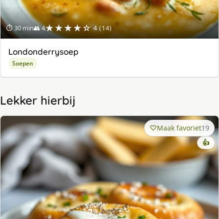
★★★★☆
⏱ 30 min
👥 4
4 (14)
Londonderrysoep
Soepen
Lekker hierbij
Maak favoriet
19
👍