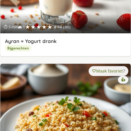
★★★★★
⏱ 5 min
👥 1
4.64 (90)
Ayran = Yogurt drank
Bijgerechten
Maak favoriet
7
👍