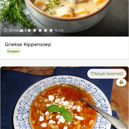
★★★★★
⏱ 35 min
👥 4
5 (1)
Griekse Kippensoep
Soepen
Maak favoriet
0
👍