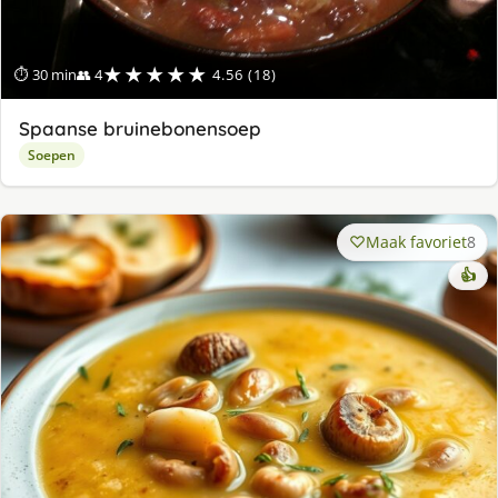
★★★★★
⏱ 30 min
👥 4
4.56 (18)
Spaanse bruinebonensoep
Soepen
Maak favoriet
8
👍