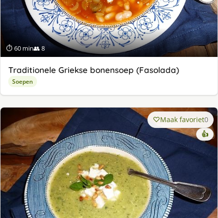
⏱ 60 min
👥 8
Traditionele Griekse bonensoep (Fasolada)
Soepen
Maak favoriet
0
👍