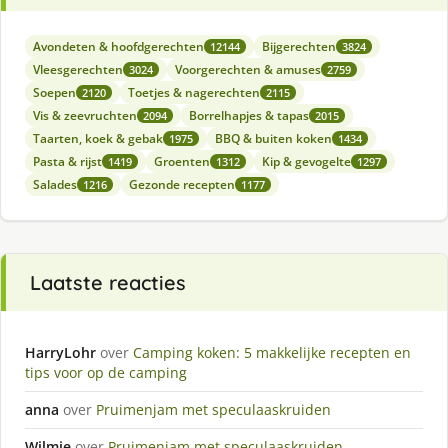
Avondeten & hoofdgerechten
Bijgerechten
12144
3824
Vleesgerechten
Voorgerechten & amuses
3024
2759
Soepen
Toetjes & nagerechten
2120
2115
Vis & zeevruchten
Borrelhapjes & tapas
2094
2015
Taarten, koek & gebak
BBQ & buiten koken
1975
1434
Pasta & rijst
Groenten
Kip & gevogelte
1419
1312
1297
Salades
Gezonde recepten
1216
1177
Laatste reacties
HarryLohr
over
Camping koken: 5 makkelijke recepten en
tips voor op de camping
anna
over
Pruimenjam met speculaaskruiden
Wilmie
over
Pruimenjam met speculaaskruiden