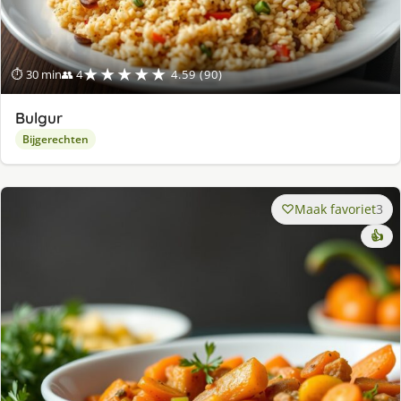
★★★★★
⏱ 30 min
👥 4
4.59 (90)
Bulgur
Bijgerechten
Maak favoriet
3
👍