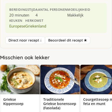
BEREIDINGSTIJD
AANTAL PERSONEN
MOEILIJKHEID
20 minuten
4
Makkelijk
KEUKEN
HERKOMST
Europese
Griekenland
Direct naar recept ↓
Beoordeel dit recept ★
Misschien ook lekker
Griekse
Traditionele
Courgettesoep 
Kippensoep
Griekse bonensoep
feta en munt
(Fasolada)