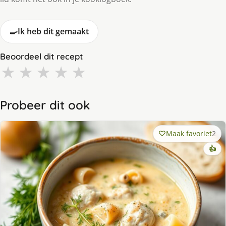
🍳
Ik heb dit gemaakt
Beoordeel dit recept
★
★
★
★
★
Probeer dit ook
Maak favoriet
2
👍