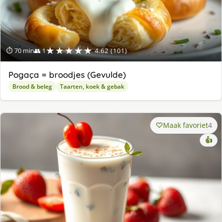
★★★★★
⏱ 70 min
👥 1
4.62 (101)
Pogaça = broodjes (Gevulde)
Brood & beleg
Taarten, koek & gebak
Maak favoriet
4
👍