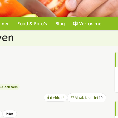
omer
Food & Foto’s
Blog
🎲 Verras me
ven
s & eenpans
Maak favoriet
10
👍
Lekker!
Print