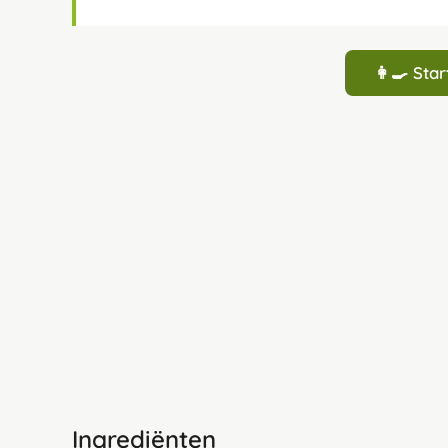
👩‍🍳 St
Ingrediënten