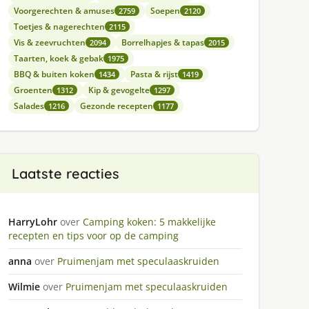
Voorgerechten & amuses
Soepen
2759
2120
Toetjes & nagerechten
2115
Vis & zeevruchten
Borrelhapjes & tapas
2094
2015
Taarten, koek & gebak
1975
BBQ & buiten koken
Pasta & rijst
1434
1419
Groenten
Kip & gevogelte
1312
1297
Salades
Gezonde recepten
1216
1177
Laatste reacties
HarryLohr
over
Camping koken: 5 makkelijke
recepten en tips voor op de camping
anna
over
Pruimenjam met speculaaskruiden
Wilmie
over
Pruimenjam met speculaaskruiden