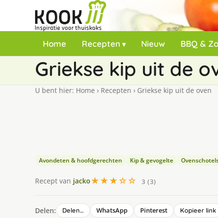
Home
Recepten
Nieuw
BBQ & Z
Griekse kip uit de o
U bent hier:
Home
›
Recepten
›
Griekse kip uit de oven
Avondeten & hoofdgerechten
Kip & gevogelte
Ovenschotel
★★★☆☆
Recept van
jacko
3 (3)
Delen:
WhatsApp
Pinterest
Delen…
Kopieer link