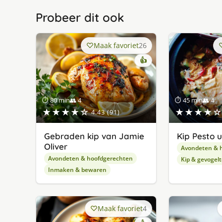
Probeer dit ook
Maak favoriet
26
👍
⏱ 80 min
👥 4
⏱ 45 min
👥 4
★★★★☆
★★★★☆
4.43 (91)
Gebraden kip van Jamie
Kip Pesto u
Oliver
Avondeten & 
Avondeten & hoofdgerechten
Kip & gevogelt
Inmaken & bewaren
Maak favoriet
4