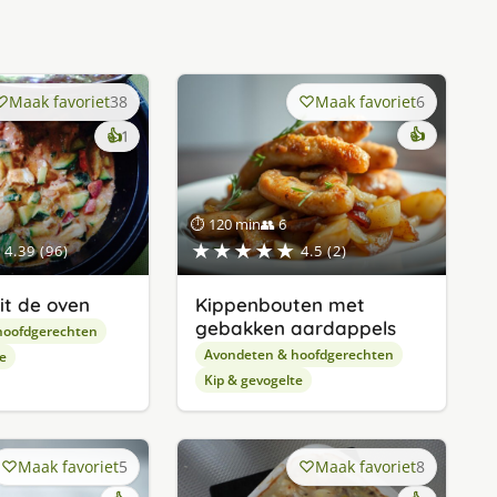
Maak favoriet
38
Maak favoriet
6
keer
👍
👍
1
lekker
gevonden
⏱ 120 min
👥 6
★★★★★
4.39 (96)
4.5 (2)
it de oven
Kippenbouten met
gebakken aardappels
hoofdgerechten
Avondeten & hoofdgerechten
e
Kip & gevogelte
Maak favoriet
5
Maak favoriet
8