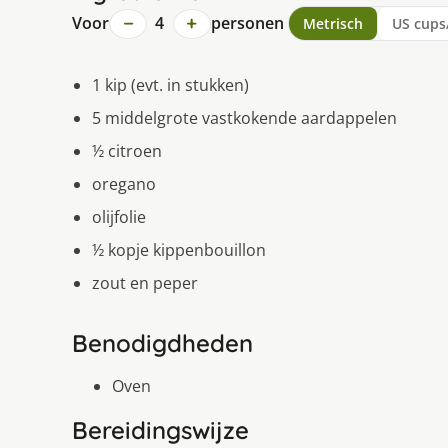
−
+
Voor
4
personen
Metrisch
US cups
1 kip (evt. in stukken)
5 middelgrote vastkokende aardappelen
½ citroen
oregano
olijfolie
½ kopje kippenbouillon
zout en peper
Benodigdheden
Oven
Bereidingswijze