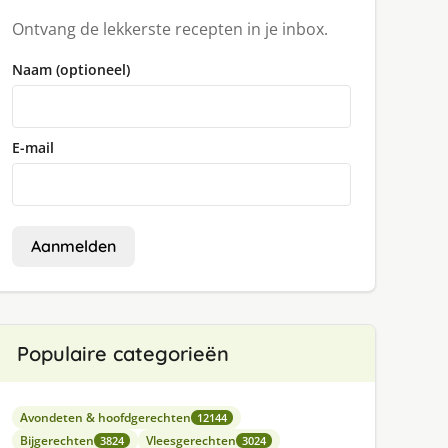
Ontvang de lekkerste recepten in je inbox.
Naam (optioneel)
E-mail
Aanmelden
Populaire categorieën
Avondeten & hoofdgerechten
12144
Bijgerechten
Vleesgerechten
3824
3024