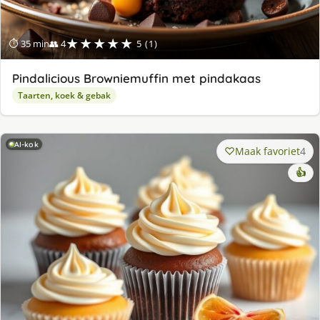
★★★★★
⏱ 35 min
👥 4
5 (1)
Pindalicious Browniemuffin met pindakaas
Taarten, koek & gebak
AI-kok
Maak favoriet
4
👍