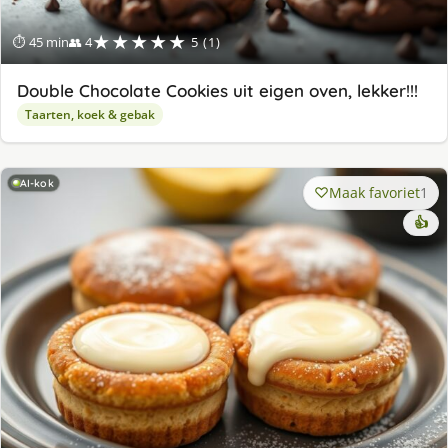
★★★★★
⏱ 45 min
👥 4
5 (1)
Double Chocolate Cookies uit eigen oven, lekker!!!
Taarten, koek & gebak
AI-kok
Maak favoriet
1
👍