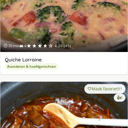
★★★★☆
⏱ 70 min
👥 4
4.29 (45)
Quiche Lorraine
Avondeten & hoofdgerechten
Maak favoriet
91
ke
👍
1
lek
ge