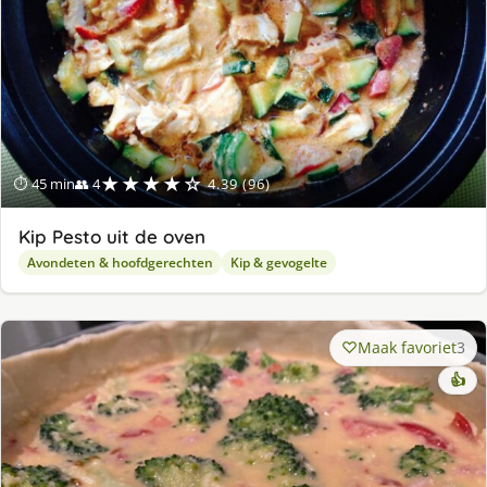
★★★★☆
⏱ 45 min
👥 4
4.39 (96)
Kip Pesto uit de oven
Avondeten & hoofdgerechten
Kip & gevogelte
Maak favoriet
3
👍