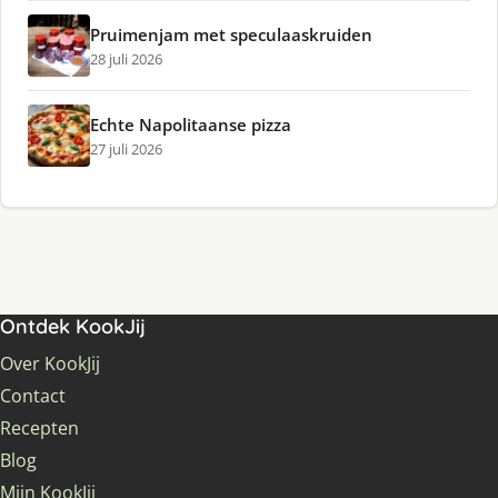
Pruimenjam met speculaaskruiden
28 juli 2026
Echte Napolitaanse pizza
27 juli 2026
Ontdek KookJij
Over KookJij
Contact
Recepten
Blog
Mijn KookJij