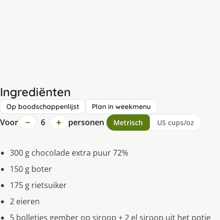
Ingrediënten
Op boodschappenlijst
Plan in weekmenu
−
+
Voor
6
personen
Metrisch
US cups/oz
300 g chocolade extra puur 72%
150 g boter
175 g rietsuiker
2 eieren
5 bolletjes gember op siroop + 2 el siroop uit het potje