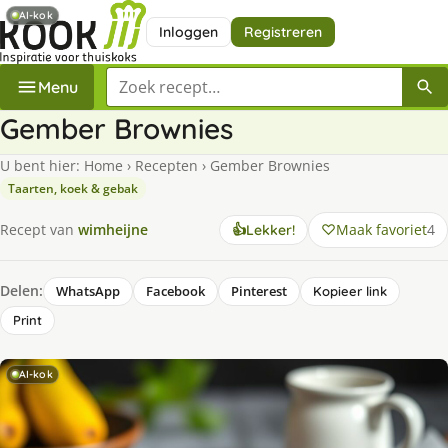
AI-kok
Inloggen
Registreren
Zoek een recept
Menu
Gember Brownies
U bent hier:
Home
›
Recepten
›
Gember Brownies
Taarten, koek & gebak
Maak favoriet
4
Recept van
wimheijne
👍
Lekker!
Delen:
WhatsApp
Facebook
Pinterest
Kopieer link
Print
AI-kok