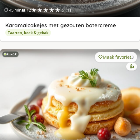
★★★★★
⏱ 45 min
👥 12
5 (1)
Karamalcakejes met gezouten botercreme
Taarten, koek & gebak
AI-kok
Maak favoriet
3
👍