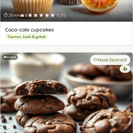
★★★★★
⏱ 25 min
👥 6
5 (1)
Coca-cola cupcakes
Taarten, koek & gebak
AI-kok
Maak favoriet
8
👍