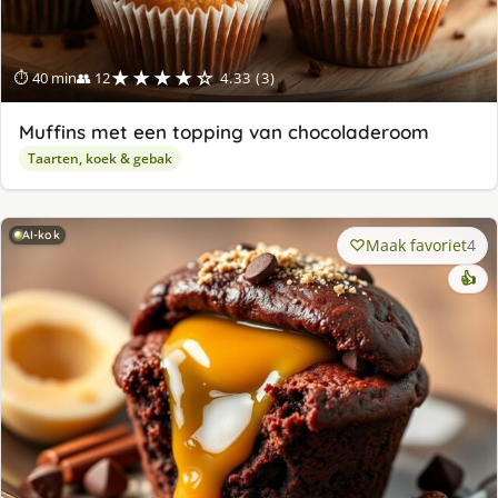
★★★★☆
⏱ 40 min
👥 12
4.33 (3)
Muffins met een topping van chocoladeroom
Taarten, koek & gebak
AI-kok
Maak favoriet
4
👍