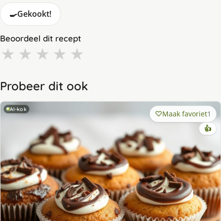
🍳
Gekookt!
Beoordeel dit recept
★
★
★
★
★
Probeer dit ook
AI-kok
Maak favoriet
1
👍