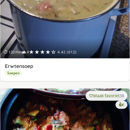
★★★★☆
⏱ 120 min
👥 4
4.42 (612)
Erwtensoep
Soepen
Maak favoriet
38
ke
👍
1
lek
ge