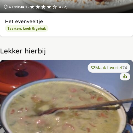
★★★★☆
⏱ 40 min
👥 12
4 (2)
Het evenveeltje
Taarten, koek & gebak
Lekker hierbij
Maak favoriet
74
👍