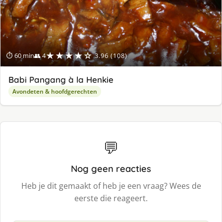
★★★★☆
⏱ 60 min
👥 4
3.96 (108)
Babi Pangang à la Henkie
Avondeten & hoofdgerechten
💬
Nog geen reacties
Heb je dit gemaakt of heb je een vraag? Wees de
eerste die reageert.