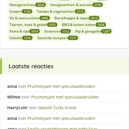
Vleesgerechten
Voorgerechten & amuses
3024
2759
Soepen
Toetjes & nagerechten
2120
2115
Vis & zeevruchten
Borrelhapjes & tapas
2095
2015
Taarten, koek & gebak
BBQ & buiten koken
1975
1434
Pasta & rijst
Groenten
Kip & gevogelte
1419
1312
1297
Salades
Gezonde recepten
1216
1177
Laatste reacties
anna
over
Pruimenjam met speculaaskruiden
Wilmie
over
Pruimenjam met speculaaskruiden
HarryLohr
over
Gevuld Turks brood
anna
over
Pruimenjam met speculaaskruiden
anna
over
Snelle courgettesoep met witte kaas