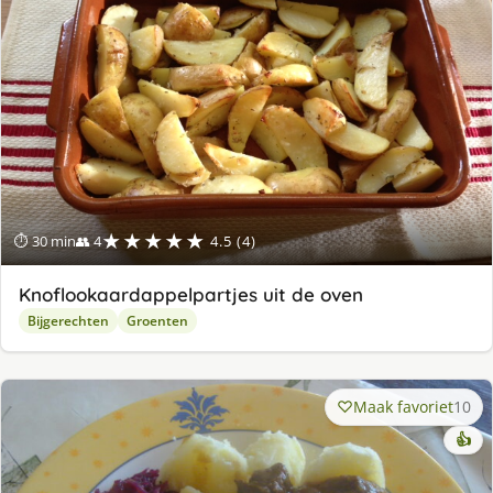
★★★★★
⏱ 30 min
👥 4
4.5 (4)
Knoflookaardappelpartjes uit de oven
Bijgerechten
Groenten
Maak favoriet
10
👍