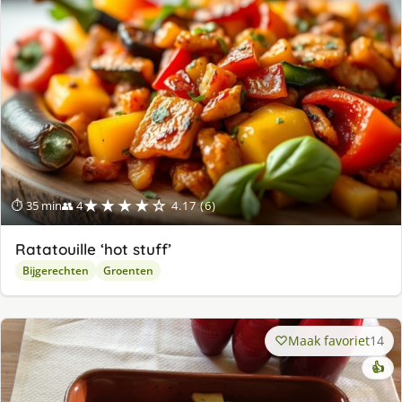
★★★★☆
⏱ 35 min
👥 4
4.17 (6)
Ratatouille ‘hot stuff’
Bijgerechten
Groenten
Maak favoriet
14
👍