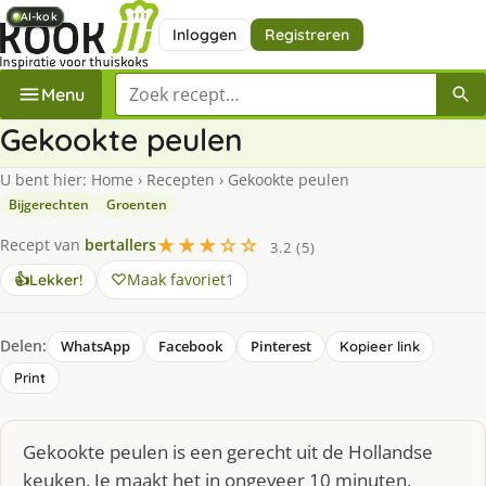
AI-kok
AI-kok
AI-kok
AI-kok
Inloggen
Registreren
Zoek een recept
Menu
Gekookte peulen
U bent hier:
Home
›
Recepten
›
Gekookte peulen
Bijgerechten
Groenten
★★★☆☆
Recept van
bertallers
3.2 (5)
Maak favoriet
1
👍
Lekker!
Delen:
WhatsApp
Facebook
Pinterest
Kopieer link
Print
Gekookte peulen is een gerecht uit de Hollandse
keuken. Je maakt het in ongeveer 10 minuten,