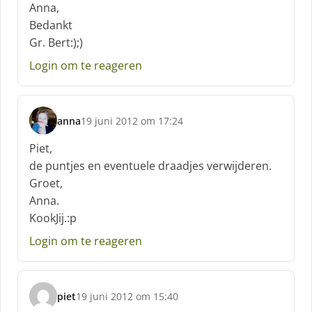
c
Anna,
h
Bedankt
r
Gr. Bert:);)
e
e
Login om te reageren
f
:
anna
19 juni 2012 om 17:24
s
c
Piet,
h
de puntjes en eventuele draadjes verwijderen.
r
Groet,
e
Anna.
e
f
KookJij.:p
:
Login om te reageren
piet
19 juni 2012 om 15:40
s