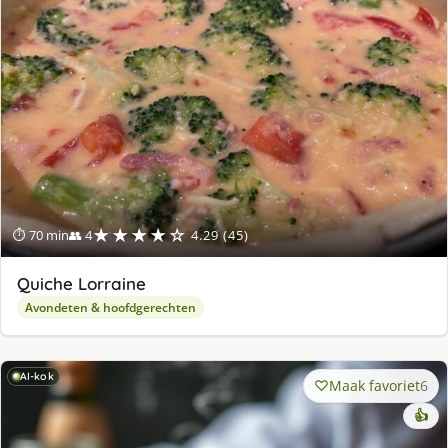
★★★★☆
⏱ 70 min
👥 4
4.29 (45)
Quiche Lorraine
Avondeten & hoofdgerechten
AI-kok
Maak favoriet
6
👍