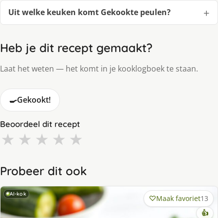
Uit welke keuken komt Gekookte peulen?
Heb je dit recept gemaakt?
Laat het weten — het komt in je kooklogboek te staan.
🍳
Gekookt!
Beoordeel dit recept
★
★
★
★
★
Probeer dit ook
AI-kok
Maak favoriet
13
👍