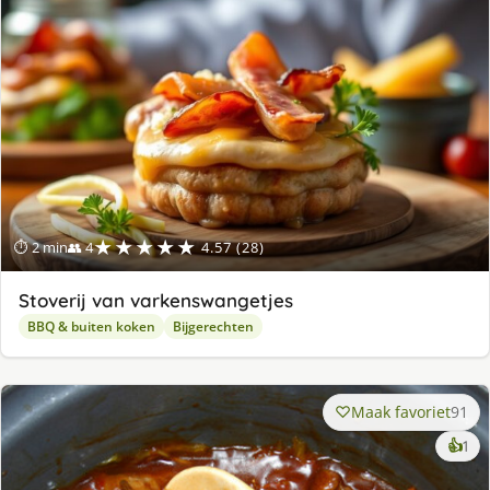
★★★★★
⏱ 2 min
👥 4
4.57 (28)
Stoverij van varkenswangetjes
BBQ & buiten koken
Bijgerechten
Maak favoriet
91
ke
👍
1
lek
ge