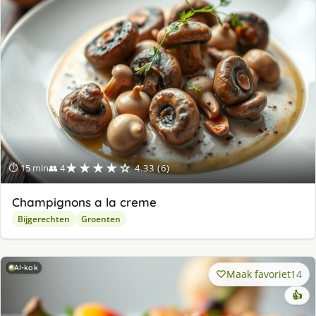
★★★★☆
⏱ 15 min
👥 4
4.33 (6)
Champignons a la creme
Bijgerechten
Groenten
AI-kok
Maak favoriet
14
👍