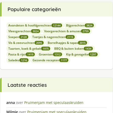
Populaire categorieën
Avondeten & hoofdgerechten
Bijgerechten
12144
3824
Vleesgerechten
Voorgerechten & amuses
3024
2759
Soepen
Toetjes & nagerechten
2120
2115
Vis & zeevruchten
Borrelhapjes & tapas
2095
2015
Taarten, koek & gebak
BBQ & buiten koken
1975
1434
Pasta & rijst
Groenten
Kip & gevogelte
1419
1312
1297
Salades
Gezonde recepten
1216
1177
Laatste reacties
anna
over
Pruimenjam met speculaaskruiden
Wilmie
over
Pruimenjam met speculaaskruiden