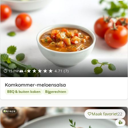
★★★★★
⏱ 15 min
👥 4
4.71 (7)
Komkommer-meloensalsa
BBQ & buiten koken
Bijgerechten
AI-kok
Maak favoriet
22
👍