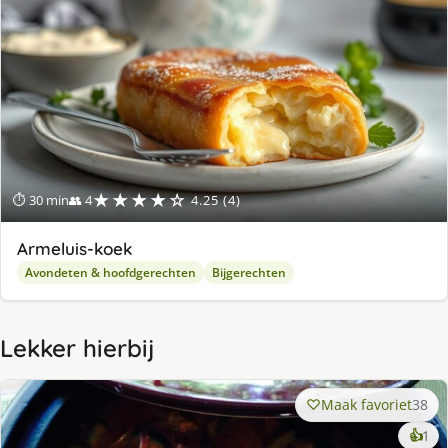
★★★★☆
⏱ 30 min
👥 4
4.25 (4)
Armeluis-koek
Avondeten & hoofdgerechten
Bijgerechten
Lekker hierbij
Maak favoriet
38
ke
👍
1