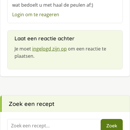
c
wat bedoelt u met haal de peulen af:)
h
Login om te reageren
r
e
e
f
Laat een reactie achter
:
Je moet
ingelogd zijn op
om een reactie te
plaatsen.
Zoek een recept
Zoeken
Zoek
naar: