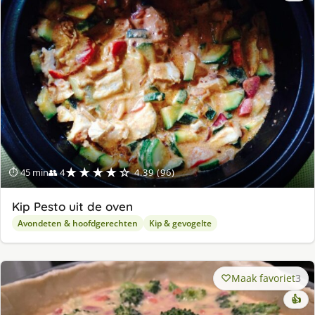
lek
ge
★★★★☆
⏱ 45 min
👥 4
4.39 (96)
Kip Pesto uit de oven
Avondeten & hoofdgerechten
Kip & gevogelte
Maak favoriet
3
👍