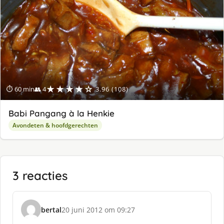
★★★★☆
⏱ 60 min
👥 4
3.96 (108)
Babi Pangang à la Henkie
Avondeten & hoofdgerechten
3 reacties
bertal
20 juni 2012 om 09:27
s