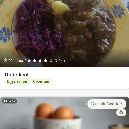
★★★★☆
⏱ 20 min
👥 2
3.64 (11)
Rode kool
Bijgerechten
Groenten
AI-kok
Maak favoriet
9
👍