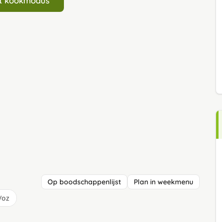
art kookmodus
Op boodschappenlijst
Plan in weekmenu
/oz