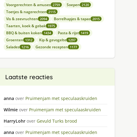
Voorgerechten & amuses
Soepen
2759
2120
Toetjes & nagerechten
2115
Vis & zeevruchten
Borrelhapjes & tapas
2094
2015
Taarten, koek & gebak
1975
BBQ & buiten koken
Pasta & rijst
1434
1419
Groenten
Kip & gevogelte
1312
1297
Salades
Gezonde recepten
1216
1177
Laatste reacties
anna
over
Pruimenjam met speculaaskruiden
Wilmie
over
Pruimenjam met speculaaskruiden
HarryLohr
over
Gevuld Turks brood
anna
over
Pruimenjam met speculaaskruiden