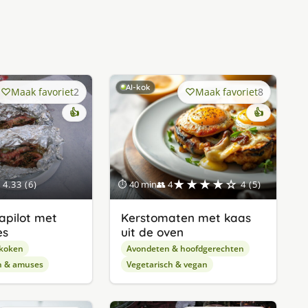
AI-kok
Maak favoriet
2
Maak favoriet
8
👍
👍
★★★★☆
4.33 (6)
⏱ 40 min
👥 4
4 (5)
apilot met
Kerstomaten met kaas
es
uit de oven
 koken
Avondeten & hoofdgerechten
n & amuses
Vegetarisch & vegan