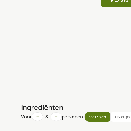
👩‍🍳 St
Ingrediënten
−
+
Voor
8
personen
Metrisch
US cups