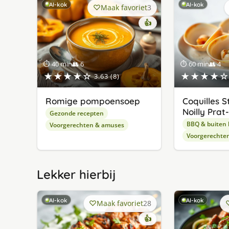
AI-kok
AI-kok
Maak favoriet
3
👍
⏱ 40 min
👥 6
⏱ 60 min
👥 4
★★★★☆
★★★★☆
3.63 (8)
Romige pompoensoep
Coquilles S
Noilly Pra
Gezonde recepten
BBQ & buiten
Voorgerechten & amuses
Voorgerechte
Lekker hierbij
AI-kok
AI-kok
Maak favoriet
28
👍