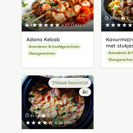
⏱ 30 min
👥 2
★★★★★
★★★★★
👥 4
4.67 (141)
Adana Kebab
Kavurma(r
met stukjes
Avondeten & hoofdgerechten
Avondeten & 
Vleesgerechten
Vleesgerecht
Maak favoriet
38
keer
👍
1
lekker
gevonden
⏱ 45 min
👥 4
★★★★☆
4.39 (96)