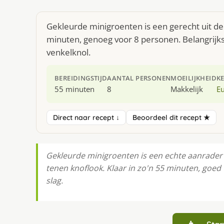
Gekleurde minigroenten is een gerecht uit d
minuten, genoeg voor 8 personen. Belangrijkst
venkelknol.
BEREIDINGSTIJD
AANTAL PERSONEN
MOEILIJKHEID
K
55 minuten
8
Makkelijk
E
Direct naar recept ↓
Beoordeel dit recept ★
Gekleurde minigroenten is een echte aanrader vo
tenen knoflook. Klaar in zo'n 55 minuten, goed
slag.