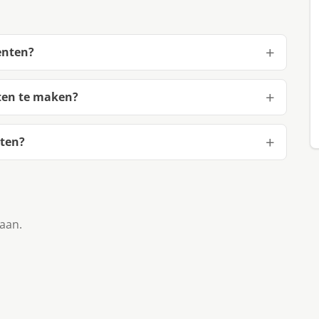
enten?
ten te maken?
ten?
taan.