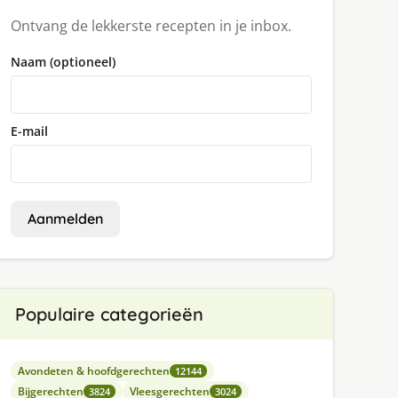
Ontvang de lekkerste recepten in je inbox.
Naam (optioneel)
E-mail
Aanmelden
Populaire categorieën
Avondeten & hoofdgerechten
12144
Bijgerechten
Vleesgerechten
3824
3024