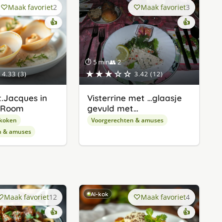
Maak favoriet
2
Maak favoriet
3
👍
👍
⏱ 5 min
👥 2
★★★☆☆
4.33 (3)
3.42 (12)
t.Jacques in
Visterrine met …glaasje
t-Room
gevuld met…
 koken
Voorgerechten & amuses
n & amuses
AI-kok
Maak favoriet
12
Maak favoriet
4
👍
👍