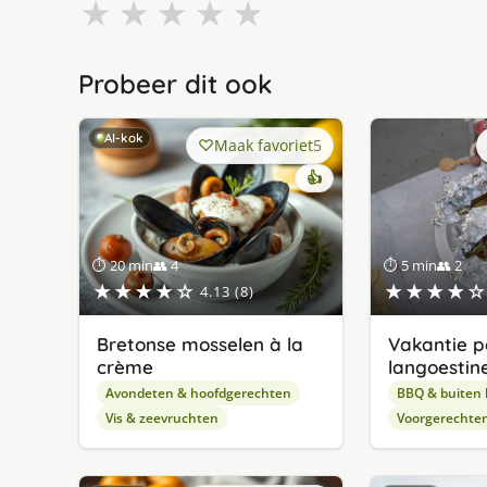
★
★
★
★
★
Probeer dit ook
AI-kok
Maak favoriet
5
👍
⏱ 20 min
👥 4
⏱ 5 min
👥 2
★★★★☆
★★★★☆
4.13 (8)
Bretonse mosselen à la
Vakantie p
crème
langoestin
Avondeten & hoofdgerechten
BBQ & buiten
Vis & zeevruchten
Voorgerechte