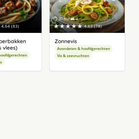
⏱ 30 min
👥 4
★★★★★
4.64 (83)
4.63 (78)
oerbakken
Zonnevis
 vlees)
Avondeten & hoofdgerechten
hoofdgerechten
Vis & zeevruchten
en