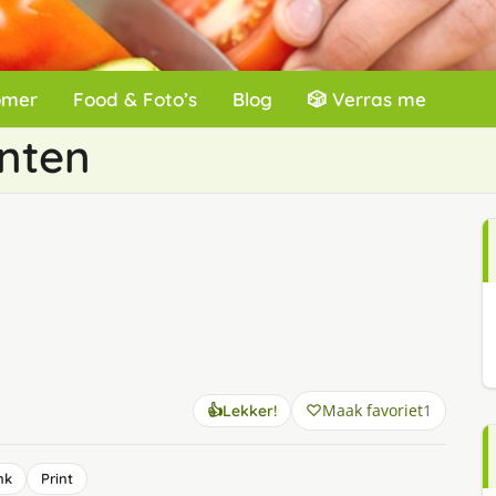
omer
Food & Foto’s
Blog
🎲 Verras me
nten
Maak favoriet
1
👍
Lekker!
nk
Print