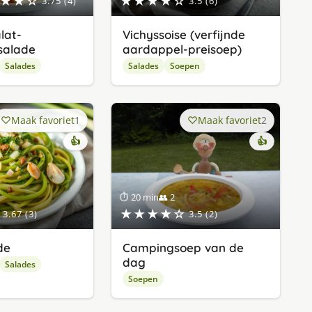
★★☆
★★★★☆
3.75 (4)
3.5 (6)
lat-
Vichyssoise (verfijnde
salade
aardappel-preisoep)
Salades
Salades
Soepen
Maak favoriet
1
Maak favoriet
2
👍
👍
⏱ 20 min
👥 2
★★★★☆
3.67 (3)
3.5 (2)
de
Campingsoep van de
dag
Salades
Soepen