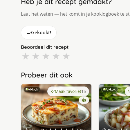
Heb je dit recept gemaakt?
Laat het weten — het komt in je kooklogboek te s
🍳
Gekookt!
Beoordeel dit recept
★
★
★
★
★
Probeer dit ook
AI-kok
AI-kok
Maak favoriet
15
👍