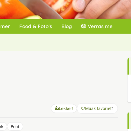
omer
Food & Foto’s
Blog
🎲 Verras me
Maak favoriet
1
👍
Lekker!
nk
Print