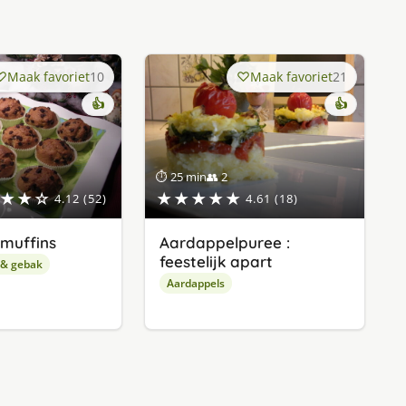
Maak favoriet
10
Maak favoriet
21
👍
👍
⏱ 25 min
👥 2
★★☆
★★★★★
4.12 (52)
4.61 (18)
muffins
Aardappelpuree :
feestelijk apart
 & gebak
Aardappels