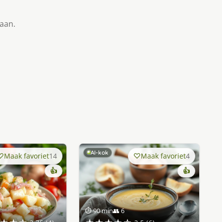
taan.
AI-kok
Maak favoriet
14
Maak favoriet
4
👍
👍
⏱ 90 min
👥 6