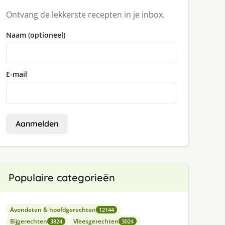
Ontvang de lekkerste recepten in je inbox.
Naam (optioneel)
E-mail
Aanmelden
Populaire categorieën
Avondeten & hoofdgerechten
12144
Bijgerechten
Vleesgerechten
3824
3024