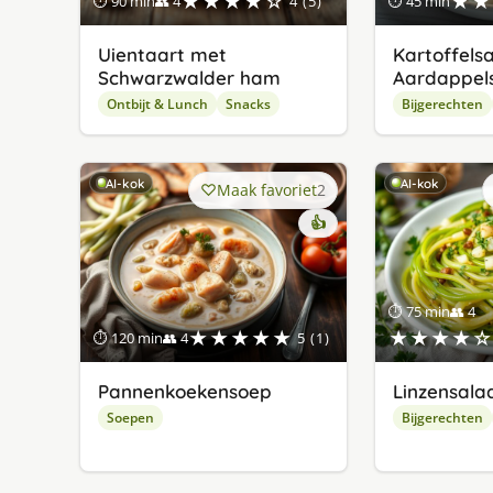
★★★★☆
★★
⏱ 90 min
👥 4
4 (5)
⏱ 45 min
Uientaart met
Kartoffelsa
Schwarzwalder ham
Aardappel
Ontbijt & Lunch
Snacks
Bijgerechten
AI-kok
AI-kok
Maak favoriet
2
👍
⏱ 75 min
👥 4
★★★★★
★★★★☆
⏱ 120 min
👥 4
5 (1)
Pannenkoekensoep
Linzensala
Soepen
Bijgerechten