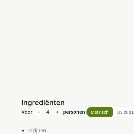
Ingrediënten
−
+
Voor
4
personen
Metrisch
US cups
rozijnen