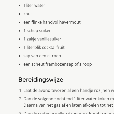
1liter water
zout
een flinke handvol havermout
1 schep suiker
1 zakje vanillesuiker
1 literblik cocktailfruit
sap van een citroen
een scheut frambozensap of siroop
Bereidingswijze
Laat de avond tevoren al een handje rozijnen w
Dan de volgende ochtend 1 liter water koken me
Daarna van het gas af en laten afkoelen tot het
Dan de suiker, vanille, citroensap, frambozensa