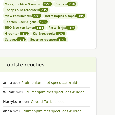
Voorgerechten & amuses
Soepen
2759
2120
Toetjes & nagerechten
2115
Vis & zeevruchten
Borrelhapjes & tapas
2094
2015
Taarten, koek & gebak
1975
BBQ & buiten koken
Pasta & rijst
1434
1419
Groenten
Kip & gevogelte
1312
1297
Salades
Gezonde recepten
1216
1177
Laatste reacties
anna
over
Pruimenjam met speculaaskruiden
Wilmie
over
Pruimenjam met speculaaskruiden
HarryLohr
over
Gevuld Turks brood
anna
over
Pruimenjam met speculaaskruiden