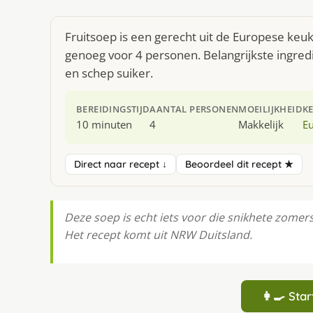
Fruitsoep is een gerecht uit de Europese keu
genoeg voor 4 personen. Belangrijkste ingred
en schep suiker.
BEREIDINGSTIJD
AANTAL PERSONEN
MOEILIJKHEID
K
10 minuten
4
Makkelijk
E
Direct naar recept ↓
Beoordeel dit recept ★
Deze soep is echt iets voor die snikhete zomer
Het recept komt uit NRW Duitsland.
👩‍🍳 St