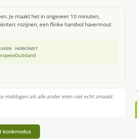
ken. Je maakt het in ongeveer 10 minuten,
iënten: rozijnen, een flinke handvol havermout
EUKEN
HERKOMST
uropese
Duitsland
se middagen als alle ander eten niet echt smaakt.
art kookmodus