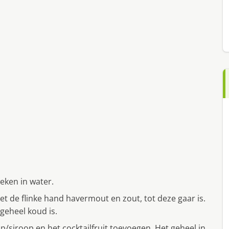
eken in water.
t de flinke hand havermout en zout, tot deze gaar is.
 geheel koud is.
p/siroop en het cocktailfruit toevoegen. Het geheel in