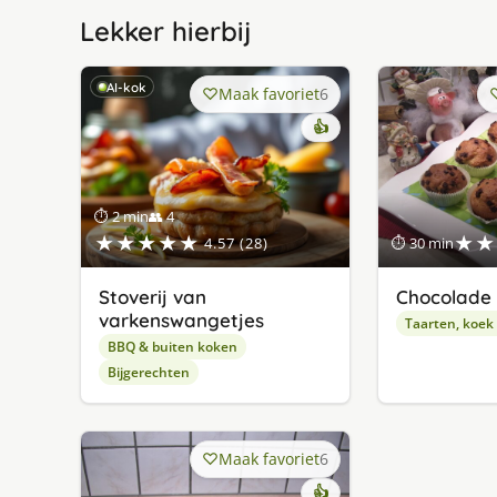
Lekker hierbij
AI-kok
Maak favoriet
6
👍
⏱ 2 min
👥 4
★★★★★
★★
4.57 (28)
⏱ 30 min
Stoverij van
Chocolade 
varkenswangetjes
Taarten, koek
BBQ & buiten koken
Bijgerechten
Maak favoriet
6
👍