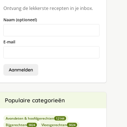
Ontvang de lekkerste recepten in je inbox.
Naam (optioneel)
E-mail
Aanmelden
Populaire categorieën
Avondeten & hoofdgerechten
12144
Bijgerechten
Vleesgerechten
3824
3024