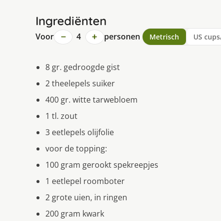
Ingrediënten
−
+
Voor
4
personen
Metrisch
US cups
8 gr. gedroogde gist
2 theelepels suiker
400 gr. witte tarwebloem
1 tl. zout
3 eetlepels olijfolie
voor de topping:
100 gram gerookt spekreepjes
1 eetlepel roomboter
2 grote uien, in ringen
200 gram kwark