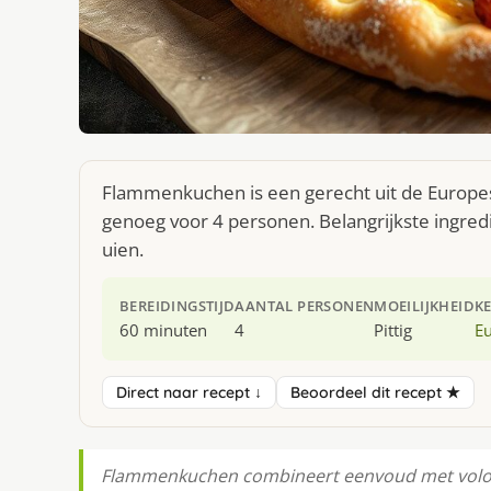
Flammenkuchen is een gerecht uit de Europes
genoeg voor 4 personen. Belangrijkste ingre
uien.
BEREIDINGSTIJD
AANTAL PERSONEN
MOEILIJKHEID
K
60 minuten
4
Pittig
E
Direct naar recept ↓
Beoordeel dit recept ★
Flammenkuchen combineert eenvoud met volop 