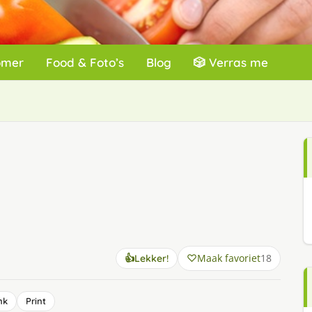
omer
Food & Foto’s
Blog
🎲 Verras me
Maak favoriet
18
👍
Lekker!
nk
Print