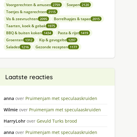
Voorgerechten & amuses
Soepen
2759
2120
Toetjes & nagerechten
2115
Vis & zeevruchten
Borrelhapjes & tapas
2095
2015
Taarten, koek & gebak
1975
BBQ & buiten koken
Pasta & rijst
1434
1419
Groenten
Kip & gevogelte
1312
1297
Salades
Gezonde recepten
1216
1177
Laatste reacties
anna
over
Pruimenjam met speculaaskruiden
Wilmie
over
Pruimenjam met speculaaskruiden
HarryLohr
over
Gevuld Turks brood
anna
over
Pruimenjam met speculaaskruiden