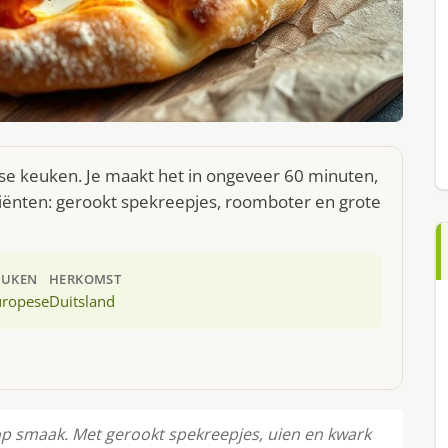
e keuken. Je maakt het in ongeveer 60 minuten,
diënten: gerookt spekreepjes, roomboter en grote
EUKEN
HERKOMST
uropese
Duitsland
smaak. Met gerookt spekreepjes, uien en kwark