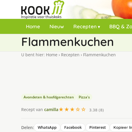
Home
Nieuw
Recepten
BBQ & Z
Flammenkuchen
U bent hier:
Home
›
Recepten
›
Flammenkuchen
Avondeten & hoofdgerechten
Pizza's
★★★☆☆
Recept van
camilla
3.38 (8)
Delen:
WhatsApp
Facebook
Pinterest
Kopieer li