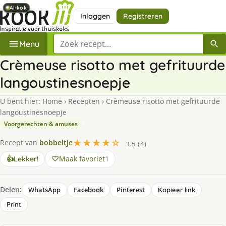
AI-kok
AI-kok
AI-kok
AI-kok
Inloggen
Registreren
Zoek een recept
Menu
Crèmeuse risotto met gefrituurde
langoustinesnoepje
U bent hier:
Home
›
Recepten
›
Crèmeuse risotto met gefrituurde
langoustinesnoepje
Voorgerechten & amuses
★★★★☆
Recept van
bobbeltje
3.5 (4)
Maak favoriet
1
👍
Lekker!
Delen:
WhatsApp
Facebook
Pinterest
Kopieer link
Print