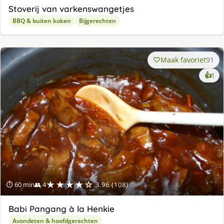
Stoverij van varkenswangetjes
BBQ & buiten koken
Bijgerechten
Maak favoriet
91
ke
👍
1
lek
ge
★★★★☆
⏱ 60 min
👥 4
3.96 (108)
Babi Pangang à la Henkie
Avondeten & hoofdgerechten