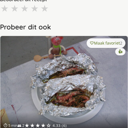
★
★
★
★
★
Probeer dit ook
Maak favoriet
2
👍
★★★★☆
⏱ 5 min
👥 2
4.33 (6)