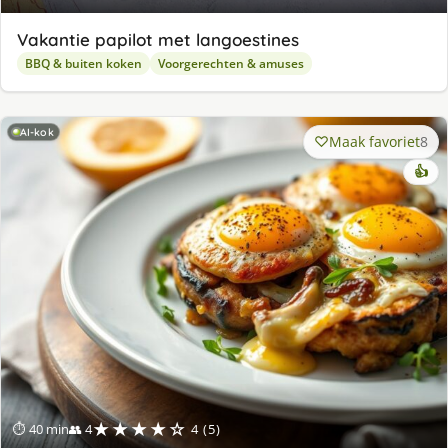
Vakantie papilot met langoestines
BBQ & buiten koken
Voorgerechten & amuses
AI-kok
Maak favoriet
8
👍
★★★★☆
⏱ 40 min
👥 4
4 (5)