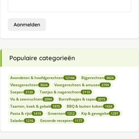
Aanmelden
Populaire categorieën
Avondeten & hoofdgerechten
Bijgerechten
12144
3824
Vleesgerechten
Voorgerechten & amuses
3024
2759
Soepen
Toetjes & nagerechten
2120
2115
Vis & zeevruchten
Borrelhapjes & tapas
2094
2015
Taarten, koek & gebak
BBQ & buiten koken
1975
1434
Pasta & rijst
Groenten
Kip & gevogelte
1419
1312
1297
Salades
Gezonde recepten
1216
1177