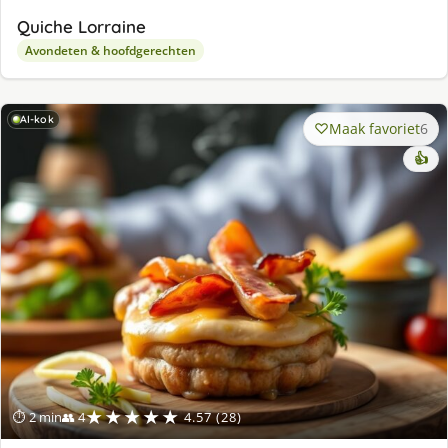
Quiche Lorraine
Avondeten & hoofdgerechten
AI-kok
Maak favoriet
6
👍
★★★★★
⏱ 2 min
👥 4
4.57 (28)