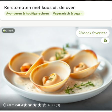
Kerstomaten met kaas uit de oven
Avondeten & hoofdgerechten
Vegetarisch & vegan
AI-kok
Maak favoriet
2
👍
★★★★☆
⏱ 60 min
👥 4
4.33 (3)