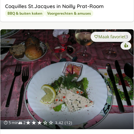
Coquilles St.Jacques in Noilly Prat-Room
BBQ & buiten koken
Voorgerechten & amuses
Maak favoriet
3
👍
★★★☆☆
⏱ 5 min
👥 2
3.42 (12)