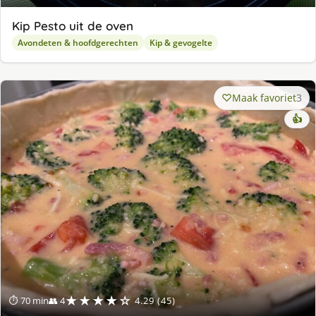
Kip Pesto uit de oven
Avondeten & hoofdgerechten
Kip & gevogelte
Maak favoriet
3
👍
★★★★☆
⏱ 70 min
👥 4
4.29 (45)