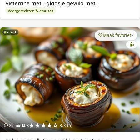
Visterrine met …glaasje gevuld met…
Voorgerechten & amuses
AI-kok
Maak favoriet
7
👍
★★★★☆
⏱ 25 min
👥 8
3.8 (5)