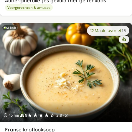
Auberginerolletjes gevuld met geitenkaas
Voorgerechten & amuses
AI-kok
Maak favoriet
15
👍
★★★★☆
⏱ 45 min
👥 8
3.8 (5)
Franse knoflooksoep