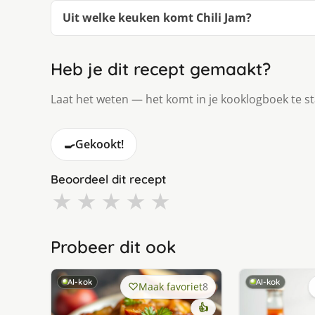
Uit welke keuken komt Chili Jam?
Heb je dit recept gemaakt?
Laat het weten — het komt in je kooklogboek te s
🍳
Gekookt!
Beoordeel dit recept
★
★
★
★
★
Probeer dit ook
AI-kok
AI-kok
Maak favoriet
8
👍