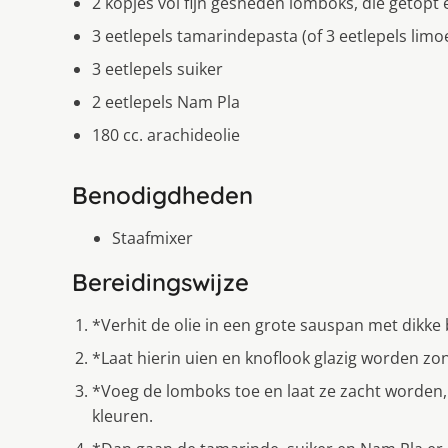
2 kopjes vol fijn gesneden lomboks, die getopt 
3 eetlepels tamarindepasta (of 3 eetlepels lim
3 eetlepels suiker
2 eetlepels Nam Pla
180 cc. arachideolie
Benodigdheden
Staafmixer
Bereidingswijze
*Verhit de olie in een grote sauspan met dikk
*Laat hierin uien en knoflook glazig worden zo
*Voeg de lomboks toe en laat ze zacht worden, 
kleuren.