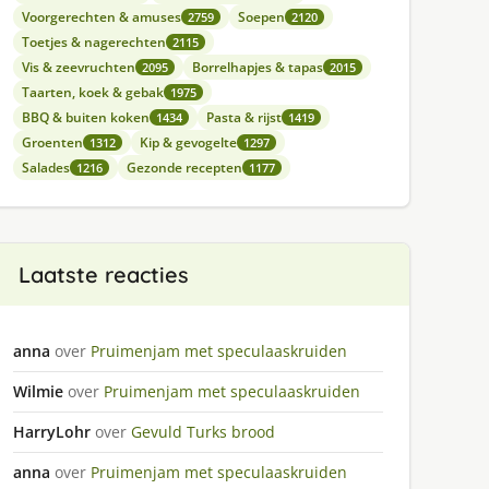
Voorgerechten & amuses
Soepen
2759
2120
Toetjes & nagerechten
2115
Vis & zeevruchten
Borrelhapjes & tapas
2095
2015
Taarten, koek & gebak
1975
BBQ & buiten koken
Pasta & rijst
1434
1419
Groenten
Kip & gevogelte
1312
1297
Salades
Gezonde recepten
1216
1177
Laatste reacties
anna
over
Pruimenjam met speculaaskruiden
Wilmie
over
Pruimenjam met speculaaskruiden
HarryLohr
over
Gevuld Turks brood
anna
over
Pruimenjam met speculaaskruiden