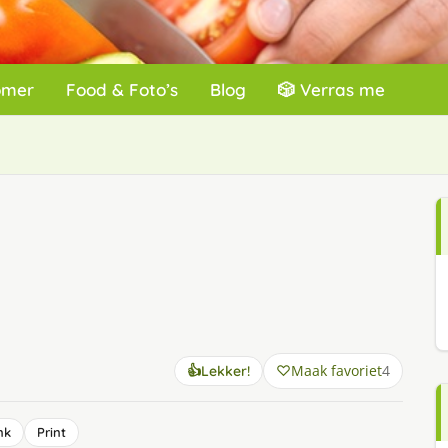
omer
Food & Foto’s
Blog
🎲 Verras me
Maak favoriet
4
👍
Lekker!
nk
Print