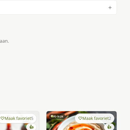
taan.
AI-kok
Maak favoriet
5
Maak favoriet
2
👍
👍