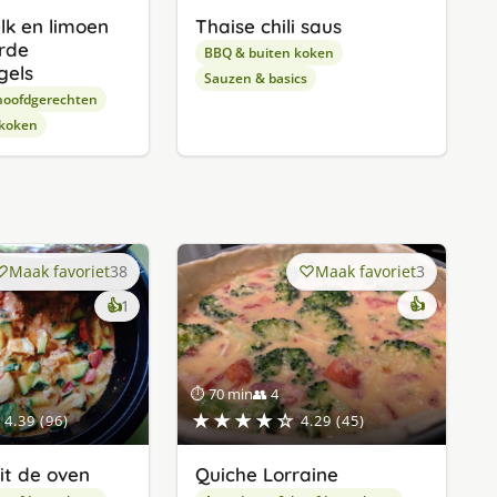
lk en limoen
Thaise chili saus
rde
BBQ & buiten koken
gels
Sauzen & basics
hoofdgerechten
 koken
Maak favoriet
38
Maak favoriet
3
keer
👍
👍
1
lekker
gevonden
⏱ 70 min
👥 4
★★★★☆
4.39 (96)
4.29 (45)
it de oven
Quiche Lorraine