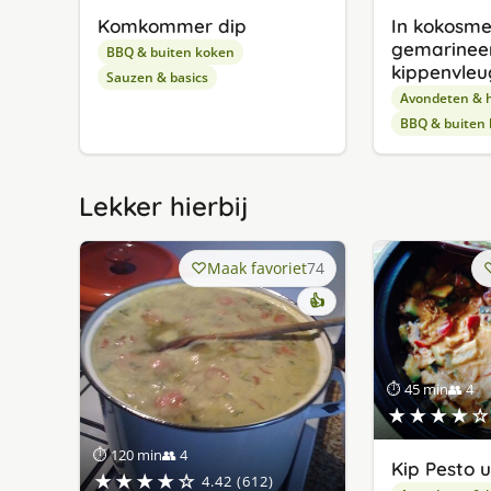
Komkommer dip
In kokosme
gemarinee
BBQ & buiten koken
kippenvleu
Sauzen & basics
Avondeten & 
BBQ & buiten
Lekker hierbij
Maak favoriet
74
👍
⏱ 45 min
👥 4
★★★★☆
⏱ 120 min
👥 4
Kip Pesto u
★★★★☆
4.42 (612)