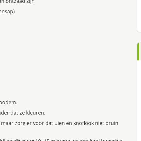
en ontzaad zijn
oensap)
e bodem.
nder dat ze kleuren.
maar zorg er voor dat uien en knoflook niet bruin