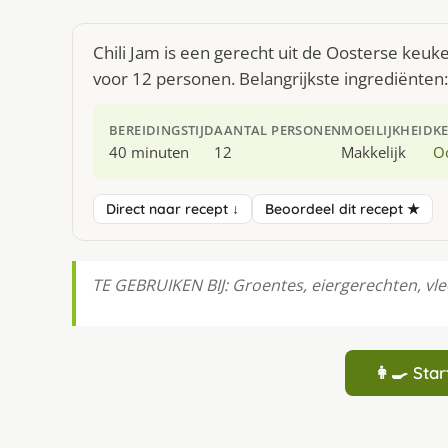
Chili Jam is een gerecht uit de Oosterse keu
voor 12 personen. Belangrijkste ingrediënten:
BEREIDINGSTIJD
AANTAL PERSONEN
MOEILIJKHEID
K
40 minuten
12
Makkelijk
O
Direct naar recept ↓
Beoordeel dit recept ★
TE GEBRUIKEN BIJ: Groentes, eiergerechten, vlee
👩‍🍳 St