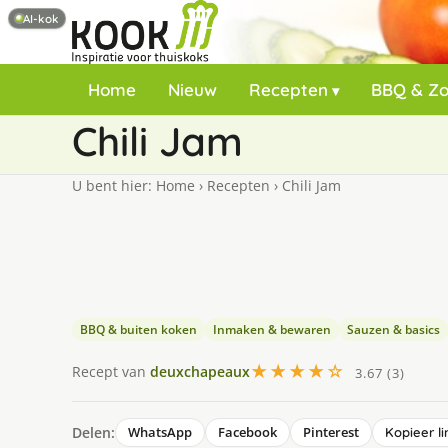
AI-kok
Home
Nieuw
Recepten
BBQ & Z
Chili Jam
U bent hier:
Home
›
Recepten
›
Chili Jam
BBQ & buiten koken
Inmaken & bewaren
Sauzen & basics
★★★★☆
Recept van
deuxchapeaux
3.67 (3)
Delen:
WhatsApp
Facebook
Pinterest
Kopieer li