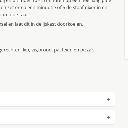
ij en dit moet 10 -15 minuten op een heel laag pitje
 en zet er na een minuutje of 5 de staafmixer in en
pote ontstaat.
sel en laat dit in de ijskast doorkoelen.
erechten, kip, vis,brood, pasteien en pizza’s