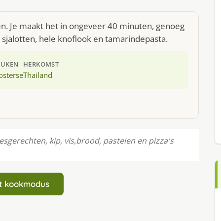
ken. Je maakt het in ongeveer 40 minuten, genoeg
 sjalotten, hele knoflook en tamarindepasta.
EUKEN
HERKOMST
osterse
Thailand
sgerechten, kip, vis,brood, pasteien en pizza's
art kookmodus