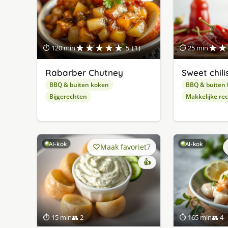
★★★★★
★★
⏱ 120 min
5 (1)
⏱ 25 min
Rabarber Chutney
Sweet chili
BBQ & buiten koken
BBQ & buiten
Bijgerechten
Makkelijke re
AI-kok
AI-kok
Maak favoriet
7
👍
⏱ 15 min
👥 2
⏱ 165 min
👥 4