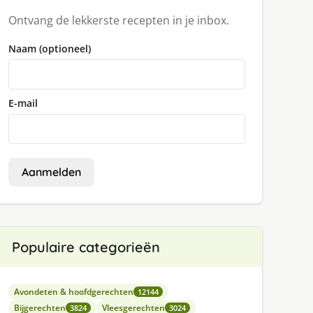
Ontvang de lekkerste recepten in je inbox.
Naam (optioneel)
E-mail
Aanmelden
Populaire categorieën
Avondeten & hoofdgerechten
12144
Bijgerechten
Vleesgerechten
3824
3024