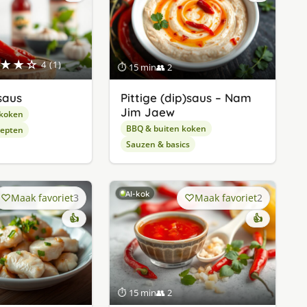
★★☆
4 (1)
⏱ 15 min
👥 2
saus
Pittige (dip)saus – Nam
Jim Jaew
 koken
BBQ & buiten koken
cepten
Sauzen & basics
AI-kok
Maak favoriet
3
Maak favoriet
2
👍
👍
⏱ 15 min
👥 2