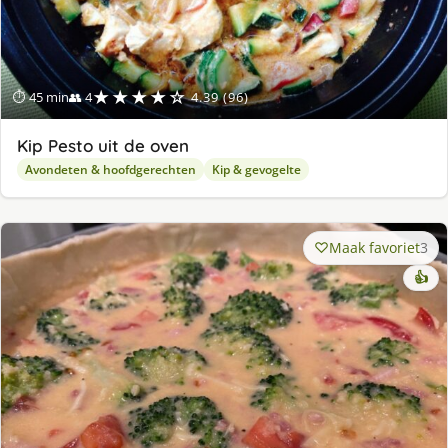
★★★★☆
⏱ 45 min
👥 4
4.39 (96)
Kip Pesto uit de oven
Avondeten & hoofdgerechten
Kip & gevogelte
Maak favoriet
3
👍