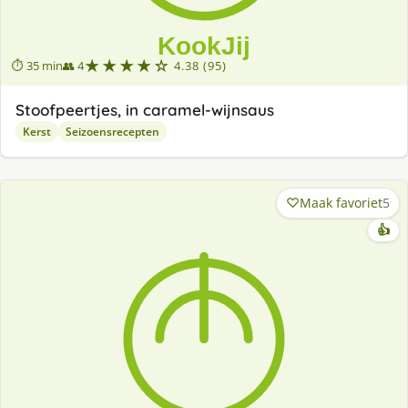
★★★★☆
⏱ 35 min
👥 4
4.38 (95)
Stoofpeertjes, in caramel-wijnsaus
Kerst
Seizoensrecepten
Maak favoriet
5
👍