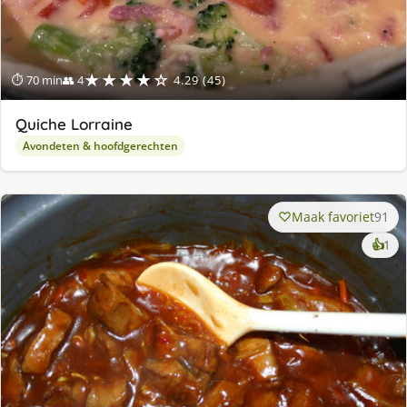
★★★★☆
⏱ 70 min
👥 4
4.29 (45)
Quiche Lorraine
Avondeten & hoofdgerechten
Maak favoriet
91
ke
👍
1
lek
ge