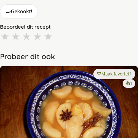
🍳
Gekookt!
Beoordeel dit recept
★
★
★
★
★
Probeer dit ook
Maak favoriet
1
ke
👍
1
lek
ge