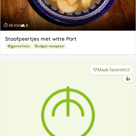
⏱ 60 min
👥 8
Stoofpeertjes met witte Port
Bijgerechten
Budget recepten
Maak favoriet
53
👍