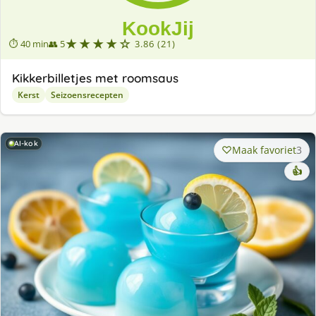
★★★★☆
⏱ 40 min
👥 5
3.86 (21)
Kikkerbilletjes met roomsaus
Kerst
Seizoensrecepten
AI-kok
Maak favoriet
3
👍