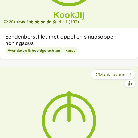
★★★★☆
⏱ 20 min
👥 4
4.41 (133)
Eendenborstfilet met appel en sinaasappel-
honingsaus
Avondeten & hoofdgerechten
Kerst
Maak favoriet
11
👍