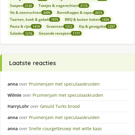
Soepen
Toetjes & nagerechten
2120
2115
Vis & zeevruchten
Borrelhapjes & tapas
2095
2015
Taarten, koek & gebak
BBQ & buiten koken
1975
1434
Pasta & rijst
Groenten
Kip & gevogelte
1419
1312
1297
Salades
Gezonde recepten
1216
1177
Laatste reacties
anna
over
Pruimenjam met speculaaskruiden
Wilmie
over
Pruimenjam met speculaaskruiden
HarryLohr
over
Gevuld Turks brood
anna
over
Pruimenjam met speculaaskruiden
anna
over
Snelle courgettesoep met witte kaas