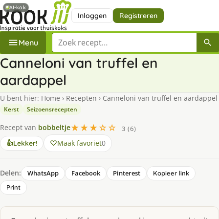
AI-kok
Inloggen
Registreren
Zoek een recept
Menu
Canneloni van truffel en
aardappel
U bent hier:
Home
›
Recepten
›
Canneloni van truffel en aardappel
Kerst
Seizoensrecepten
★★★☆☆
Recept van
bobbeltje
3 (6)
Maak favoriet
0
👍
Lekker!
Delen:
WhatsApp
Facebook
Pinterest
Kopieer link
Print