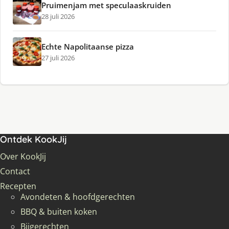
Pruimenjam met speculaaskruiden
28 juli 2026
Echte Napolitaanse pizza
27 juli 2026
Ontdek KookJij
Over KookJij
Contact
Recepten
Avondeten & hoofdgerechten
BBQ & buiten koken
Bijgerechten