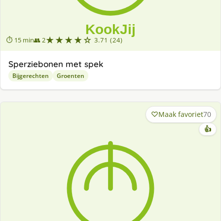
★★★★☆
⏱ 15 min
👥 2
3.71 (24)
Sperziebonen met spek
Bijgerechten
Groenten
Maak favoriet
70
👍