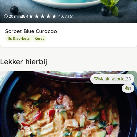
★★★★★
⏱ 20 min
👥 4
4.67 (6)
Sorbet Blue Curacao
IJs & sorbets
Kerst
Lekker hierbij
Maak favoriet
38
ke
👍
1
lek
ge