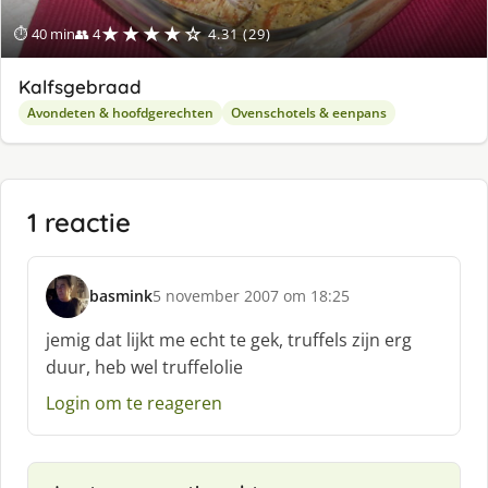
★★★★☆
⏱ 40 min
👥 4
4.31 (29)
Kalfsgebraad
Avondeten & hoofdgerechten
Ovenschotels & eenpans
1 reactie
basmink
5 november 2007 om 18:25
s
c
jemig dat lijkt me echt te gek, truffels zijn erg
h
duur, heb wel truffelolie
r
e
Login om te reageren
e
f
: