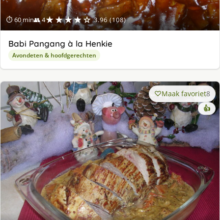
★★★★☆
⏱ 60 min
👥 4
3.96 (108)
Babi Pangang à la Henkie
Avondeten & hoofdgerechten
Maak favoriet
8
👍