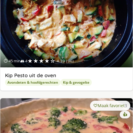
★★★★☆
⏱ 45 min
👥 4
4.39 (96)
Kip Pesto uit de oven
Avondeten & hoofdgerechten
Kip & gevogelte
Maak favoriet
3
👍