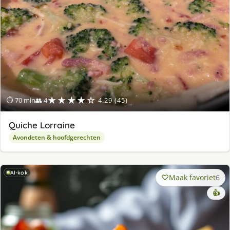
★★★★☆
⏱ 70 min
👥 4
4.29 (45)
Quiche Lorraine
Avondeten & hoofdgerechten
AI-kok
Maak favoriet
6
👍