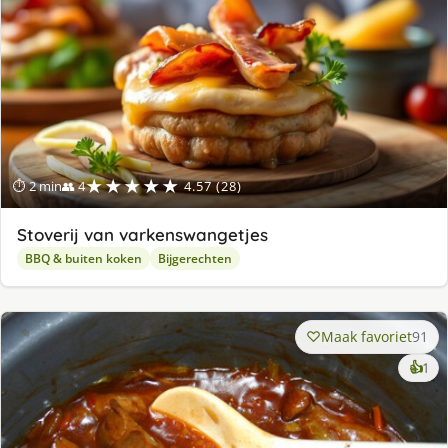
★★★★★
⏱ 2 min
👥 4
4.57 (28)
Stoverij van varkenswangetjes
BBQ & buiten koken
Bijgerechten
Maak favoriet
91
ke
👍
1
lek
ge