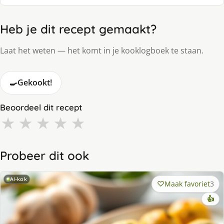
Heb je dit recept gemaakt?
Laat het weten — het komt in je kooklogboek te staan.
🍳
Gekookt!
Beoordeel dit recept
★
★
★
★
★
Probeer dit ook
AI-kok
Maak favoriet
3
👍