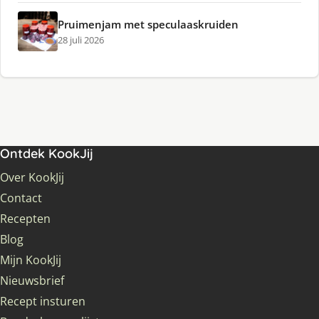
Pruimenjam met speculaaskruiden
28 juli 2026
Ontdek KookJij
Over KookJij
Contact
Recepten
Blog
Mijn KookJij
Nieuwsbrief
Recept insturen