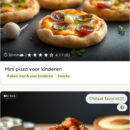
★★★★☆
⏱ 30 min
👥 2
4.17 (6)
Mini pizza voor kinderen
Koken met & voor kinderen
Snacks
AI-kok
Maak favoriet
20
👍