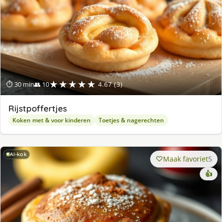
★★★★★
⏱ 30 min
👥 10
4.67 (3)
Rijstpoffertjes
Koken met & voor kinderen
Toetjes & nagerechten
AI-kok
Maak favoriet
5
👍