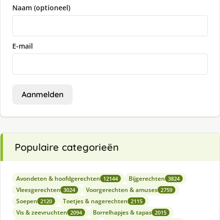
Naam (optioneel)
E-mail
Aanmelden
Populaire categorieën
Avondeten & hoofdgerechten
Bijgerechten
12144
3824
Vleesgerechten
Voorgerechten & amuses
3024
2759
Soepen
Toetjes & nagerechten
2120
2115
Vis & zeevruchten
Borrelhapjes & tapas
2094
2015