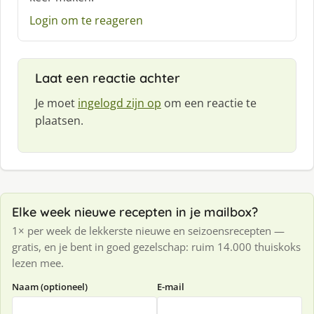
r
e
Login om te reageren
e
f
:
Laat een reactie achter
Je moet
ingelogd zijn op
om een reactie te
plaatsen.
Elke week nieuwe recepten in je mailbox?
1× per week de lekkerste nieuwe en seizoensrecepten —
gratis, en je bent in goed gezelschap: ruim 14.000 thuiskoks
lezen mee.
Naam (optioneel)
E-mail