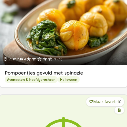
★☆☆☆☆
⏱ 35 min
👥 4
1 (1)
Pompoentjes gevuld met spinazie
Avondeten & hoofdgerechten
Halloween
Maak favoriet
0
👍