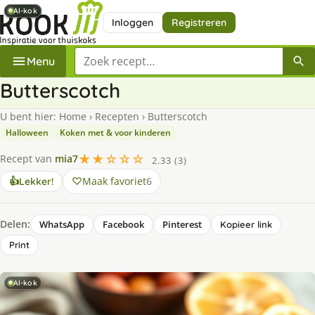
AI-kok
AI-kok
AI-kok
AI-kok
AI-kok
Inloggen
Registreren
Zoek een recept
Menu
Butterscotch
U bent hier:
Home
›
Recepten
›
Butterscotch
Halloween
Koken met & voor kinderen
★★☆☆☆
Recept van
mia7
2.33 (3)
Maak favoriet
6
👍
Lekker!
Delen:
WhatsApp
Facebook
Pinterest
Kopieer link
Print
AI-kok