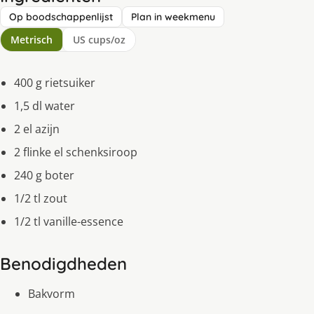
Op boodschappenlijst
Plan in weekmenu
Metrisch
US cups/oz
400 g rietsuiker
1,5 dl water
2 el azijn
2 flinke el schenksiroop
240 g boter
1/2 tl zout
1/2 tl vanille-essence
Benodigdheden
Bakvorm