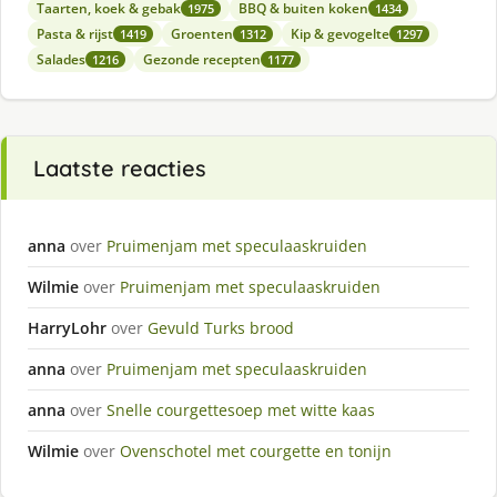
Taarten, koek & gebak
BBQ & buiten koken
1975
1434
Pasta & rijst
Groenten
Kip & gevogelte
1419
1312
1297
Salades
Gezonde recepten
1216
1177
Laatste reacties
anna
over
Pruimenjam met speculaaskruiden
Wilmie
over
Pruimenjam met speculaaskruiden
HarryLohr
over
Gevuld Turks brood
anna
over
Pruimenjam met speculaaskruiden
anna
over
Snelle courgettesoep met witte kaas
Wilmie
over
Ovenschotel met courgette en tonijn