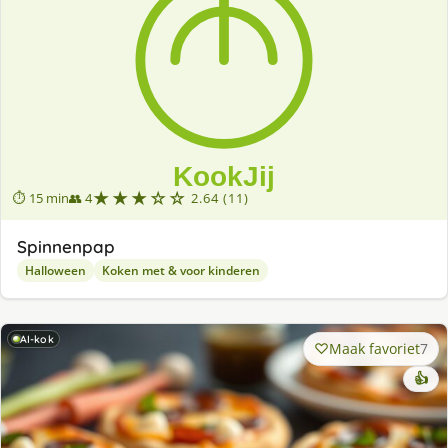
★★★☆☆
⏱ 15 min
👥 4
2.64 (11)
Spinnenpap
Halloween
Koken met & voor kinderen
AI-kok
Maak favoriet
7
👍