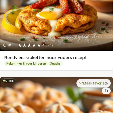
★★★★★
⏱ 30 min
4.5 (4)
Rundvleeskroketten naar vaders recept
Koken met & voor kinderen
Snacks
AI-kok
Maak favoriet
6
👍