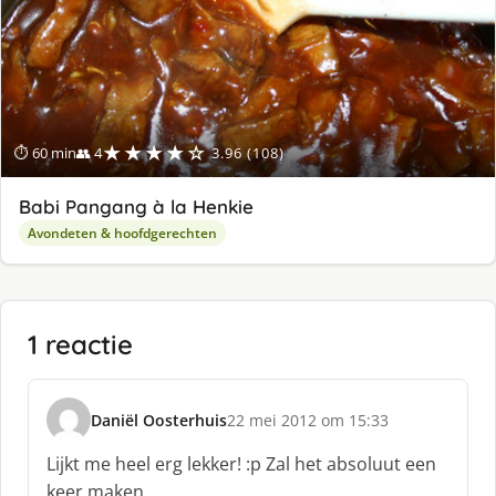
★★★★☆
⏱ 60 min
👥 4
3.96 (108)
Babi Pangang à la Henkie
Avondeten & hoofdgerechten
1 reactie
Daniël Oosterhuis
22 mei 2012 om 15:33
s
c
Lijkt me heel erg lekker! :p Zal het absoluut een
h
keer maken.