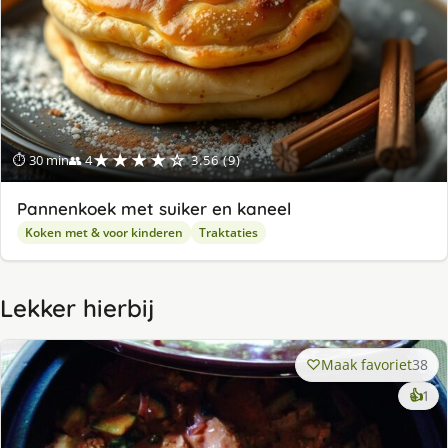
★★★★☆
⏱ 30 min
👥 4
3.56 (9)
Pannenkoek met suiker en kaneel
Koken met & voor kinderen
Traktaties
Lekker hierbij
Maak favoriet
38
ke
👍
1
lek
ge