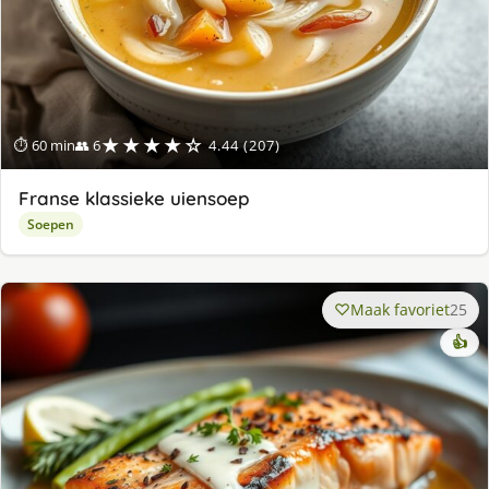
★★★★☆
⏱ 60 min
👥 6
4.44 (207)
Franse klassieke uiensoep
Soepen
Maak favoriet
25
👍