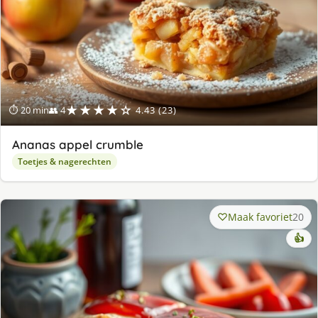
★★★★☆
⏱ 20 min
👥 4
4.43 (23)
Ananas appel crumble
Toetjes & nagerechten
Maak favoriet
20
👍