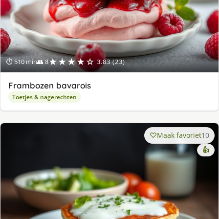
★★★★☆
⏱ 510 min
👥 8
3.83 (23)
Frambozen bavarois
Toetjes & nagerechten
Maak favoriet
10
👍