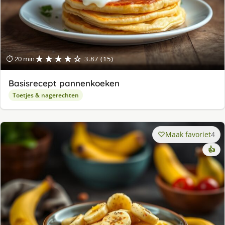
★★★★☆
⏱ 20 min
3.87 (15)
Basisrecept pannenkoeken
Toetjes & nagerechten
Maak favoriet
4
👍