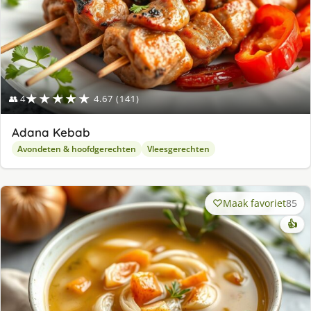
★★★★★
👥 4
4.67 (141)
Adana Kebab
Avondeten & hoofdgerechten
Vleesgerechten
Maak favoriet
85
👍