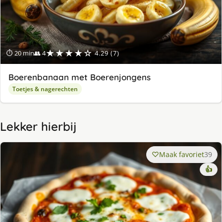
★★★★☆
⏱ 20 min
👥 4
4.29 (7)
Boerenbanaan met Boerenjongens
Toetjes & nagerechten
Lekker hierbij
Maak favoriet
39
👍