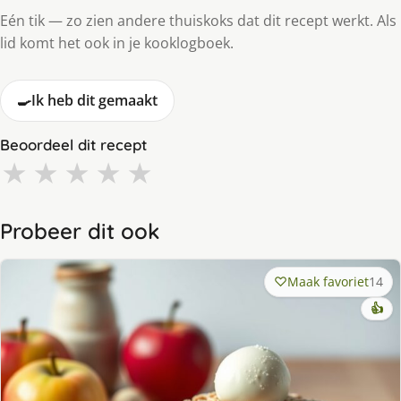
Eén tik — zo zien andere thuiskoks dat dit recept werkt. Als
lid komt het ook in je kooklogboek.
🍳
Ik heb dit gemaakt
Beoordeel dit recept
★
★
★
★
★
Probeer dit ook
Maak favoriet
14
👍