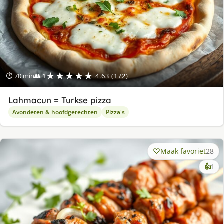
★★★★★
⏱ 70 min
👥 1
4.63 (172)
Lahmacun = Turkse pizza
Avondeten & hoofdgerechten
Pizza's
Maak favoriet
28
ke
👍
1
lek
ge