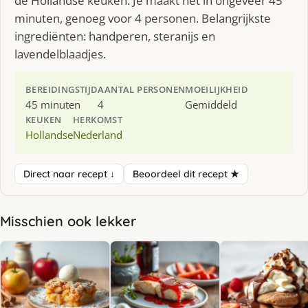
de Hollandse keuken. Je maakt het in ongeveer 45
minuten, genoeg voor 4 personen. Belangrijkste
ingrediënten: handperen, steranijs en
lavendelblaadjes.
BEREIDINGSTIJD
AANTAL PERSONEN
MOEILIJKHEID
45 minuten
4
Gemiddeld
KEUKEN
HERKOMST
Hollandse
Nederland
Direct naar recept ↓
Beoordeel dit recept ★
Misschien ook lekker