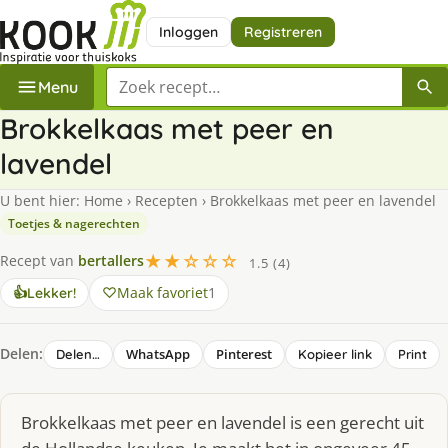
Inloggen
Registreren
Zoek een recept
Menu
Brokkelkaas met peer en
lavendel
U bent hier:
Home
›
Recepten
›
Brokkelkaas met peer en lavendel
Toetjes & nagerechten
★★☆☆☆
Recept van
bertallers
1.5 (4)
Maak favoriet
1
👍
Lekker!
Delen:
WhatsApp
Pinterest
Delen…
Kopieer link
Print
Brokkelkaas met peer en lavendel is een gerecht uit