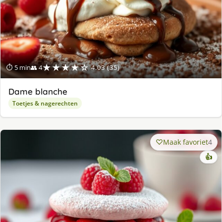
★★★★☆
⏱ 5 min
👥 4
4.03 (35)
Dame blanche
Toetjes & nagerechten
Maak favoriet
4
👍