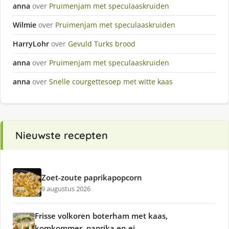
anna
over
Pruimenjam met speculaaskruiden
Wilmie
over
Pruimenjam met speculaaskruiden
HarryLohr
over
Gevuld Turks brood
anna
over
Pruimenjam met speculaaskruiden
anna
over
Snelle courgettesoep met witte kaas
Nieuwste recepten
Zoet-zoute paprikapopcorn
9 augustus 2026
Frisse volkoren boterham met kaas,
komkommer, paprika en ei