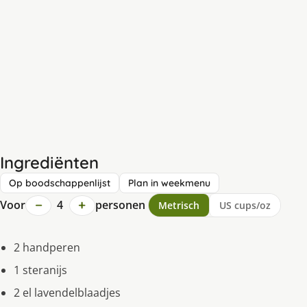
Ingrediënten
Op boodschappenlijst
Plan in weekmenu
−
+
Voor
4
personen
Metrisch
US cups/oz
2 handperen
1 steranijs
2 el lavendelblaadjes