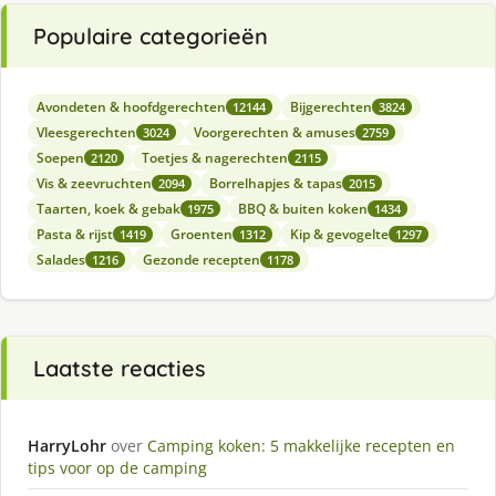
Populaire categorieën
Avondeten & hoofdgerechten
Bijgerechten
12144
3824
Vleesgerechten
Voorgerechten & amuses
3024
2759
Soepen
Toetjes & nagerechten
2120
2115
Vis & zeevruchten
Borrelhapjes & tapas
2094
2015
Taarten, koek & gebak
BBQ & buiten koken
1975
1434
Pasta & rijst
Groenten
Kip & gevogelte
1419
1312
1297
Salades
Gezonde recepten
1216
1178
Laatste reacties
HarryLohr
over
Camping koken: 5 makkelijke recepten en
tips voor op de camping