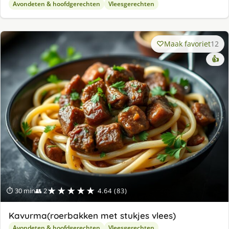
Avondeten & hoofdgerechten
Vleesgerechten
Maak favoriet
12
👍
★★★★★
⏱ 30 min
👥 2
4.64 (83)
Kavurma(roerbakken met stukjes vlees)
Avondeten & hoofdgerechten
Vleesgerechten