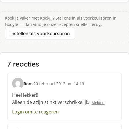
Kook je vaker met KookJij? Stel ons in als voorkeursbron in
Google — dan vind je onze recepten sneller terug.
Instellen als voorkeursbron
7 reacties
Roos
20 februari 2012 om 14:19
s
c
Heel lekker!!
h
Alleen de azijn stinkt verschrikkelijk.
Melden
r
e
Login om te reageren
e
f
: