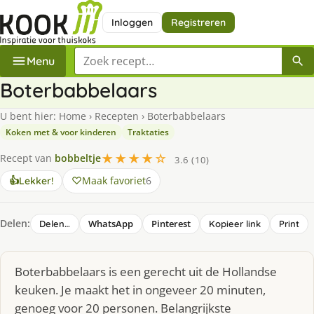
Inloggen
Registreren
Zoek een recept
Menu
Boterbabbelaars
U bent hier:
Home
›
Recepten
›
Boterbabbelaars
Koken met & voor kinderen
Traktaties
★★★★☆
Recept van
bobbeltje
3.6 (10)
Maak favoriet
6
👍
Lekker!
Delen:
WhatsApp
Pinterest
Delen…
Kopieer link
Print
Boterbabbelaars is een gerecht uit de Hollandse
keuken. Je maakt het in ongeveer 20 minuten,
genoeg voor 20 personen. Belangrijkste