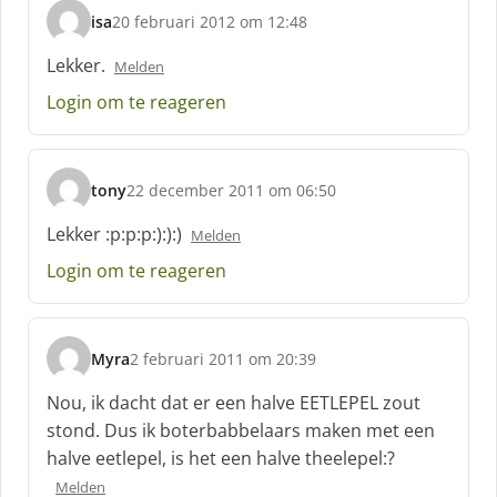
isa
20 februari 2012 om 12:48
s
c
Lekker.
Melden
h
Login om te reageren
r
e
e
f
tony
22 december 2011 om 06:50
:
s
c
Lekker :p:p:p:):):)
Melden
h
Login om te reageren
r
e
e
f
Myra
2 februari 2011 om 20:39
:
s
c
Nou, ik dacht dat er een halve EETLEPEL zout
h
stond. Dus ik boterbabbelaars maken met een
r
halve eetlepel, is het een halve theelepel:?
e
e
Melden