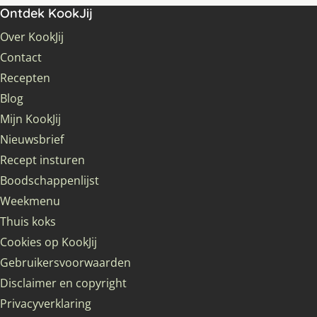
Ontdek KookJij
Over KookJij
Contact
Recepten
Blog
Mijn KookJij
Nieuwsbrief
Recept insturen
Boodschappenlijst
Weekmenu
Thuis koks
Cookies op KookJij
Gebruikersvoorwaarden
Disclaimer en copyright
Privacyverklaring