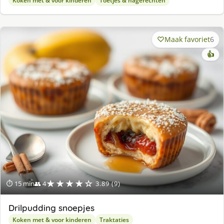
Koken met & voor kinderen
Toetjes & nagerechten
Maak favoriet
6
👍
★★★★☆
⏱ 15 min
👥 4
3.89 (9)
Drilpudding snoepjes
Koken met & voor kinderen
Traktaties