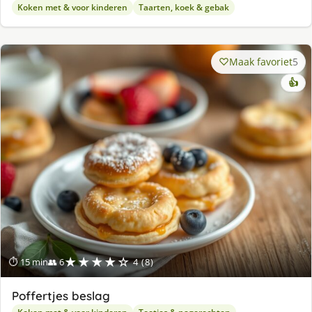
Koken met & voor kinderen
Taarten, koek & gebak
Maak favoriet
5
👍
★★★★☆
⏱ 15 min
👥 6
4 (8)
Poffertjes beslag