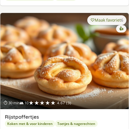
Maak favoriet
6
👍
★★★★★
⏱ 30 min
👥 10
4.67 (3)
Rijstpoffertjes
Koken met & voor kinderen
Toetjes & nagerechten