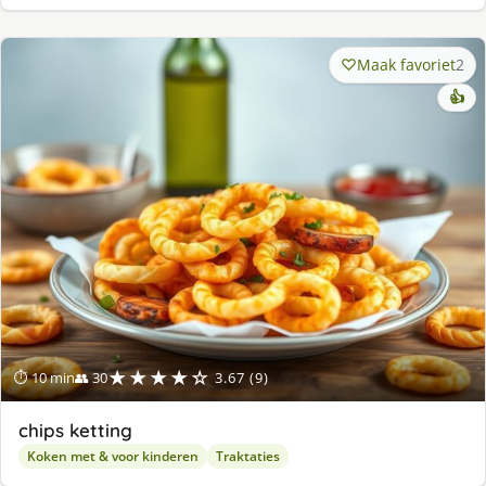
Maak favoriet
2
👍
★★★★☆
⏱ 10 min
👥 30
3.67 (9)
chips ketting
Koken met & voor kinderen
Traktaties