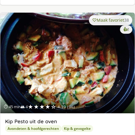
Maak favoriet
38
ke
👍
1
lek
ge
★★★★☆
⏱ 45 min
👥 4
4.39 (96)
Kip Pesto uit de oven
Avondeten & hoofdgerechten
Kip & gevogelte