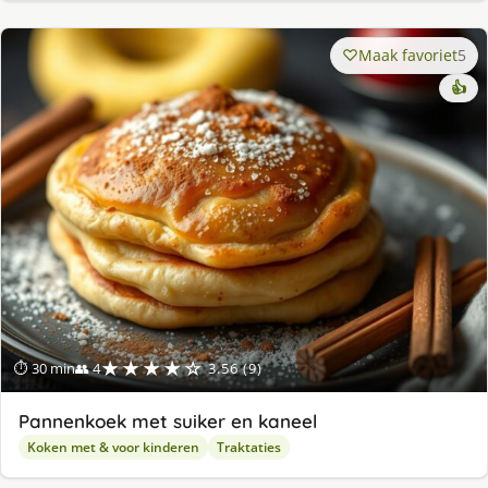
Maak favoriet
5
👍
★★★★☆
⏱ 30 min
👥 4
3.56 (9)
Pannenkoek met suiker en kaneel
Koken met & voor kinderen
Traktaties