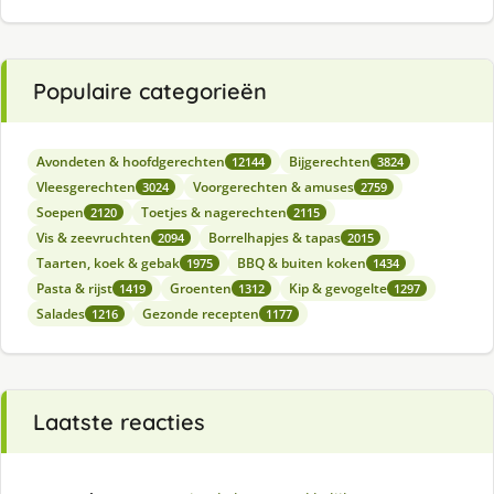
Populaire categorieën
Avondeten & hoofdgerechten
Bijgerechten
12144
3824
Vleesgerechten
Voorgerechten & amuses
3024
2759
Soepen
Toetjes & nagerechten
2120
2115
Vis & zeevruchten
Borrelhapjes & tapas
2094
2015
Taarten, koek & gebak
BBQ & buiten koken
1975
1434
Pasta & rijst
Groenten
Kip & gevogelte
1419
1312
1297
Salades
Gezonde recepten
1216
1177
Laatste reacties