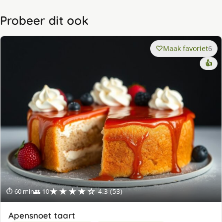
Probeer dit ook
Maak favoriet
6
👍
★★★★☆
⏱ 60 min
👥 10
4.3 (53)
Apensnoet taart