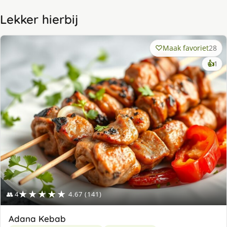
Lekker hierbij
Maak favoriet
28
ke
👍
1
lek
ge
★★★★★
👥 4
4.67 (141)
Adana Kebab