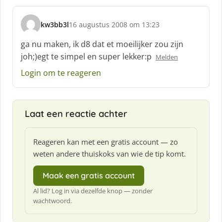
kw3bb3l
16 augustus 2008 om 13:23
s
c
ga nu maken, ik d8 dat et moeilijker zou zijn
h
joh;)egt te simpel en super lekker:p
Melden
r
e
Login om te reageren
e
f
:
Laat een reactie achter
Reageren kan met een gratis account — zo
weten andere thuiskoks van wie de tip komt.
Maak een gratis account
Al lid? Log in via dezelfde knop — zonder
wachtwoord.