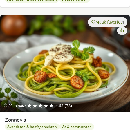
Maak favoriet
4
👍
★★★★★
⏱ 30 min
👥 4
4.63 (78)
Zonnevis
Avondeten & hoofdgerechten
Vis & zeevruchten