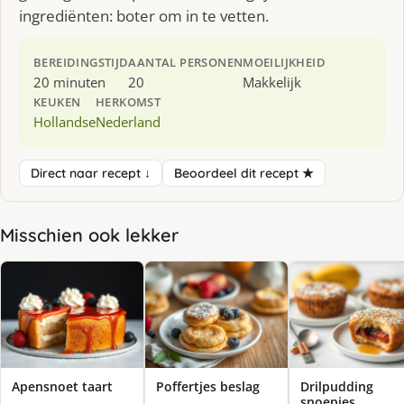
ingrediënten: boter om in te vetten.
BEREIDINGSTIJD
AANTAL PERSONEN
MOEILIJKHEID
20 minuten
20
Makkelijk
KEUKEN
HERKOMST
Hollandse
Nederland
Direct naar recept ↓
Beoordeel dit recept ★
Misschien ook lekker
Apensnoet taart
Poffertjes beslag
Drilpudding
snoepjes