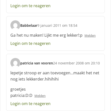
f
Login om te reageren
:
Babbelaar
9 januari 2011 om 18:54
s
c
Ga het nu maken! Lijkt me erg lekker!:p
Melden
h
Login om te reageren
r
e
e
f
patricia van vooren
24 november 2008 om 20:10
:
s
c
lepetje stroop er aan toevoegen…maakt het net
h
nog iets lekkerder.hihihihi
r
e
groetjes
e
patricia:D:D
Melden
f
:
Login om te reageren