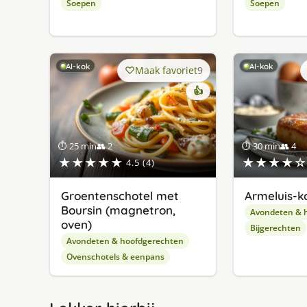
Soepen
Soepen
AI-kok
AI-kok
Maak favoriet
9
👍
⏱ 25 min
👥 2
⏱ 30 min
👥 4
★★★★★
★★★★☆
4.5 (4)
Groentenschotel met
Armeluis-k
Boursin (magnetron,
Avondeten & 
oven)
Bijgerechten
Avondeten & hoofdgerechten
Ovenschotels & eenpans