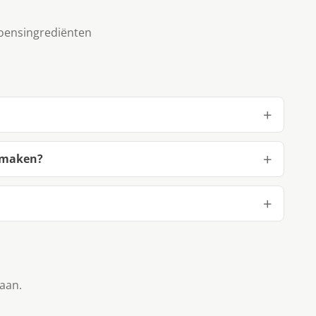
zoensingrediënten
 maken?
taan.