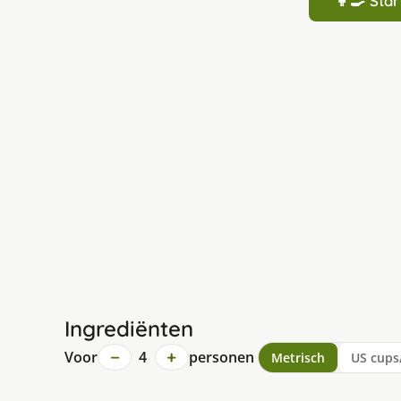
👩‍🍳 St
Ingrediënten
−
+
Voor
4
personen
Metrisch
US cups