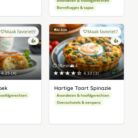
Avondeten & hoofdgerechten
Borrelhapjes & tapas
AI-kok
Maak favoriet
9
Maak favoriet
7
👍
👍
⏱ 50 min
👥 4
★★★★☆
4.25 (4)
4.33 (3)
oek
Hartige Taart Spinazie
hoofdgerechten
Avondeten & hoofdgerechten
Ovenschotels & eenpans