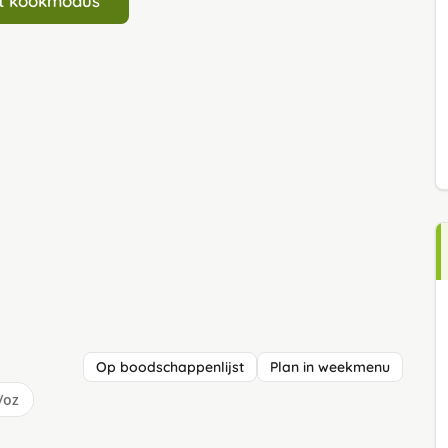
art kookmodus
Op boodschappenlijst
Plan in weekmenu
/oz