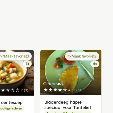
Maak favoriet
3
Maak favoriet
9
👍
👍
⏱ 60 min
👥 4
★★★★☆
★★☆☆☆
4.33 (6)
2 (3)
Bladerdeeg hapje
roentesoep
speciaal voor Tantelief
hoofdgerechten