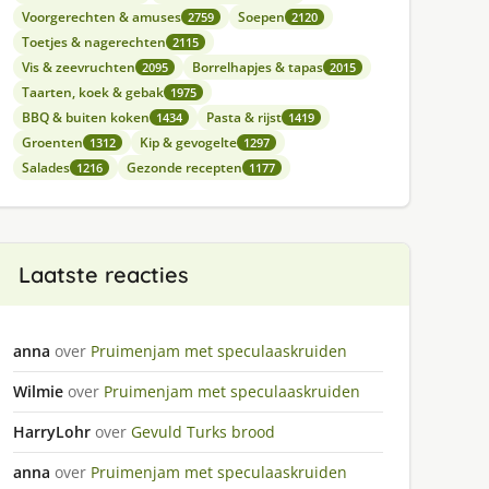
Voorgerechten & amuses
Soepen
2759
2120
Toetjes & nagerechten
2115
Vis & zeevruchten
Borrelhapjes & tapas
2095
2015
Taarten, koek & gebak
1975
BBQ & buiten koken
Pasta & rijst
1434
1419
Groenten
Kip & gevogelte
1312
1297
Salades
Gezonde recepten
1216
1177
Laatste reacties
anna
over
Pruimenjam met speculaaskruiden
Wilmie
over
Pruimenjam met speculaaskruiden
HarryLohr
over
Gevuld Turks brood
anna
over
Pruimenjam met speculaaskruiden