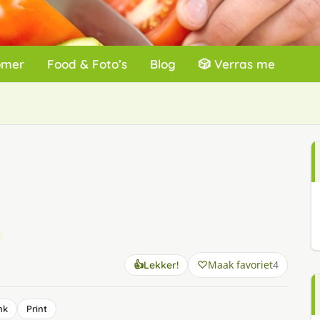
omer
Food & Foto’s
Blog
🎲 Verras me
Maak favoriet
4
👍
Lekker!
nk
Print