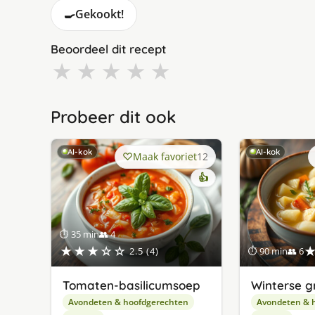
🍳
Gekookt!
Beoordeel dit recept
★
★
★
★
★
Probeer dit ook
AI-kok
AI-kok
Maak favoriet
12
👍
⏱ 35 min
👥 4
★★★☆☆
2.5 (4)
⏱ 90 min
👥 6
Tomaten-basilicumsoep
Winterse g
Avondeten & hoofdgerechten
Avondeten & 