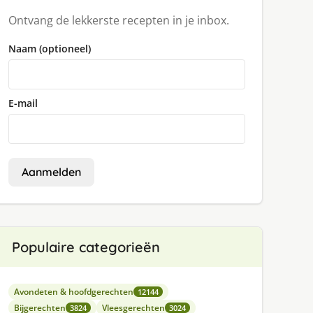
Ontvang de lekkerste recepten in je inbox.
Naam (optioneel)
E-mail
Aanmelden
Populaire categorieën
Avondeten & hoofdgerechten
12144
Bijgerechten
Vleesgerechten
3824
3024