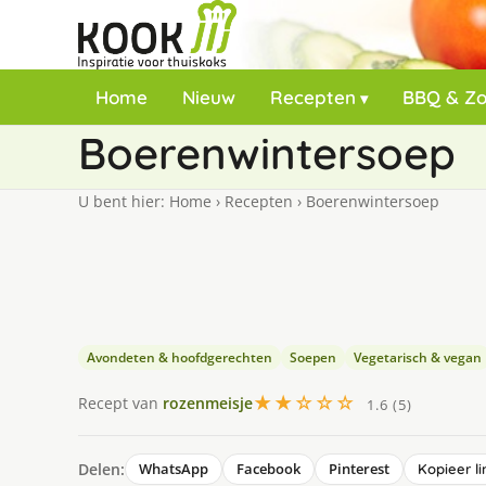
Home
Nieuw
Recepten
BBQ & Z
Boerenwintersoep
U bent hier:
Home
›
Recepten
›
Boerenwintersoep
Avondeten & hoofdgerechten
Soepen
Vegetarisch & vegan
★★☆☆☆
Recept van
rozenmeisje
1.6 (5)
Delen:
WhatsApp
Facebook
Pinterest
Kopieer li