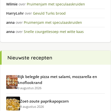
Wilmie
over
Pruimenjam met speculaaskruiden
HarryLohr
over
Gevuld Turks brood
anna
over
Pruimenjam met speculaaskruiden
anna
over
Snelle courgettesoep met witte kaas
Nieuwste recepten
Rijk belegde pizza met salami, mozzarella en
knoflookrand
9 augustus 2026
Zoet-zoute paprikapopcorn
9 augustus 2026