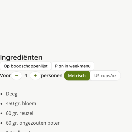
Ingrediënten
Op boodschappenlijst
Plan in weekmenu
−
+
Voor
4
personen
Metrisch
US cups/oz
Deeg:
450 gr. bloem
60 gr. reuzel
60 gr. ongezouten boter