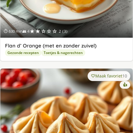
★★☆☆☆
⏱ 630 min
👥 4
2 (3)
Flan d’ Orange (met en zonder zuivel)
Gezonde recepten
Toetjes & nagerechten
Maak favoriet
10
👍