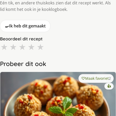
Eén tik, en andere thuiskoks zien dat dit recept werkt. Als
lid komt het ook in je kooklogboek.
🍳
Ik heb dit gemaakt
Beoordeel dit recept
★
★
★
★
★
Probeer dit ook
Maak favoriet
2
👍