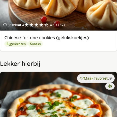
★★★★☆
⏱ 35 min
👥 4
4.13 (67)
Chinese fortune cookies (gelukskoekjes)
Bijgerechten
Snacks
Lekker hierbij
Maak favoriet
39
👍