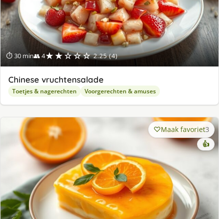
★★☆☆☆
⏱ 30 min
👥 4
2.25 (4)
Chinese vruchtensalade
Toetjes & nagerechten
Voorgerechten & amuses
Maak favoriet
3
👍