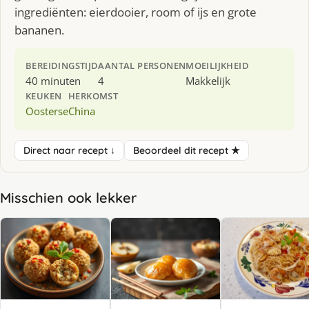
ingrediënten: eierdooier, room of ijs en grote
bananen.
BEREIDINGSTIJD
AANTAL PERSONEN
MOEILIJKHEID
40 minuten
4
Makkelijk
KEUKEN
HERKOMST
Oosterse
China
Direct naar recept ↓
Beoordeel dit recept ★
Misschien ook lekker