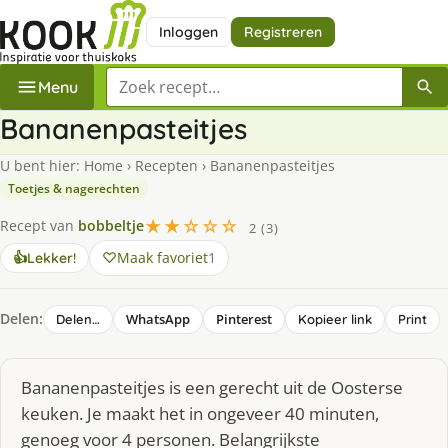
Inloggen
Registreren
Zoek een recept
Menu
Bananenpasteitjes
U bent hier:
Home
›
Recepten
›
Bananenpasteitjes
Toetjes & nagerechten
★★☆☆☆
Recept van
bobbeltje
2 (3)
Maak favoriet
1
👍
Lekker!
Delen:
WhatsApp
Pinterest
Delen…
Kopieer link
Print
Bananenpasteitjes is een gerecht uit de Oosterse
keuken. Je maakt het in ongeveer 40 minuten,
genoeg voor 4 personen. Belangrijkste