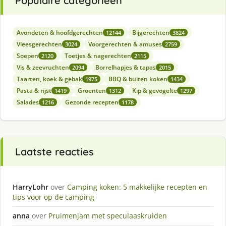
Populaire categorieën
Avondeten & hoofdgerechten
Bijgerechten
12144
3824
Vleesgerechten
Voorgerechten & amuses
3024
2759
Soepen
Toetjes & nagerechten
2120
2115
Vis & zeevruchten
Borrelhapjes & tapas
2094
2015
Taarten, koek & gebak
BBQ & buiten koken
1975
1434
Pasta & rijst
Groenten
Kip & gevogelte
1419
1312
1297
Salades
Gezonde recepten
1216
1178
Laatste reacties
HarryLohr
over
Camping koken: 5 makkelijke recepten en
tips voor op de camping
anna
over
Pruimenjam met speculaaskruiden