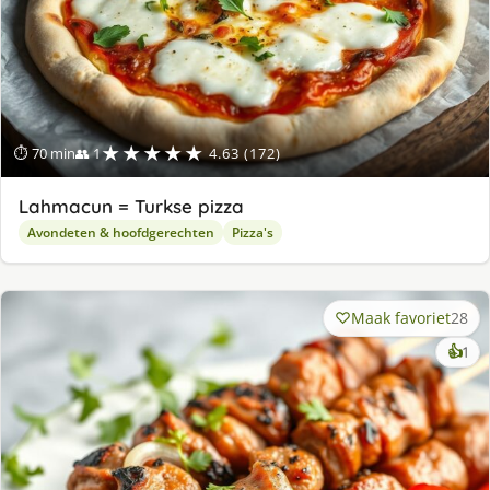
★★★★★
⏱ 70 min
👥 1
4.63 (172)
Lahmacun = Turkse pizza
Avondeten & hoofdgerechten
Pizza's
Maak favoriet
28
ke
👍
1
lek
ge