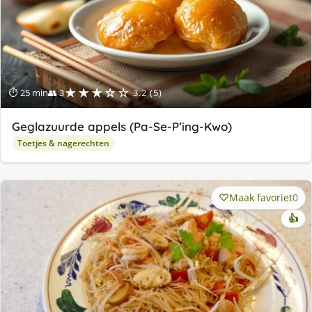
★★★☆☆
⏱ 25 min
👥 3
3.2 (5)
Geglazuurde appels (Pa-Se-P’ing-Kwo)
Toetjes & nagerechten
Maak favoriet
0
👍