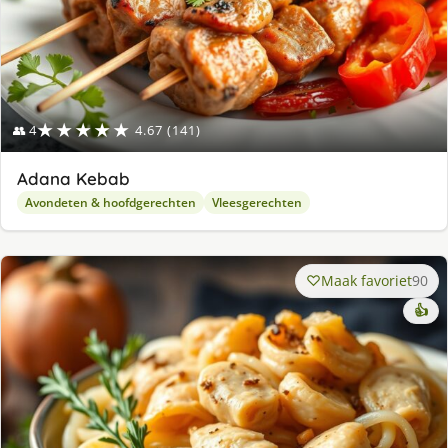
★★★★★
👥 4
4.67 (141)
Adana Kebab
Avondeten & hoofdgerechten
Vleesgerechten
Maak favoriet
90
👍