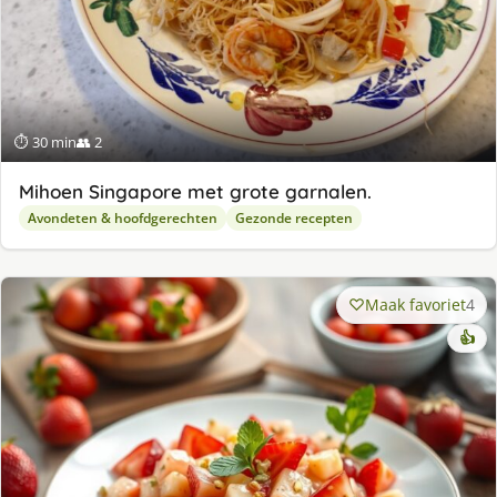
⏱ 30 min
👥 2
Mihoen Singapore met grote garnalen.
Avondeten & hoofdgerechten
Gezonde recepten
Maak favoriet
4
👍