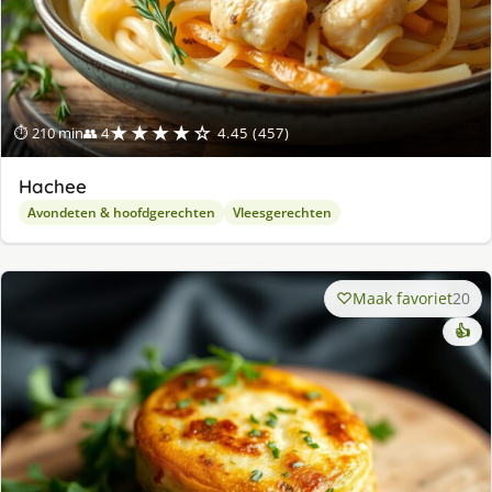
★★★★☆
⏱ 210 min
👥 4
4.45 (457)
Hachee
Avondeten & hoofdgerechten
Vleesgerechten
Maak favoriet
20
👍