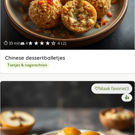
★★★★☆
⏱ 35 min
👥 4
4 (2)
Chinese dessertballetjes
Toetjes & nagerechten
Maak favoriet
3
👍