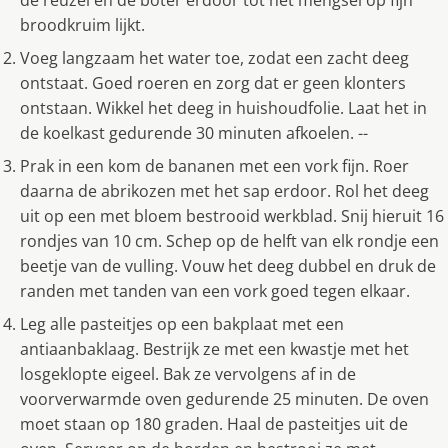
de reuzel en de boter erdoor tot het mengsel op fijn
broodkruim lijkt.
Voeg langzaam het water toe, zodat een zacht deeg
ontstaat. Goed roeren en zorg dat er geen klonters
ontstaan. Wikkel het deeg in huishoudfolie. Laat het in
de koelkast gedurende 30 minuten afkoelen. --
Prak in een kom de bananen met een vork fijn. Roer
daarna de abrikozen met het sap erdoor. Rol het deeg
uit op een met bloem bestrooid werkblad. Snij hieruit 16
rondjes van 10 cm. Schep op de helft van elk rondje een
beetje van de vulling. Vouw het deeg dubbel en druk de
randen met tanden van een vork goed tegen elkaar.
Leg alle pasteitjes op een bakplaat met een
antiaanbaklaag. Bestrijk ze met een kwastje met het
losgeklopte eigeel. Bak ze vervolgens af in de
voorverwarmde oven gedurende 25 minuten. De oven
moet staan op 180 graden. Haal de pasteitjes uit de