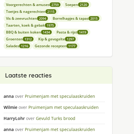
Voorgerechten & amuses
Soepen
2759
2120
Toetjes & nagerechten
2115
Vis & zeevruchten
Borrelhapjes & tapas
2094
2015
Taarten, koek & gebak
1975
BBQ & buiten koken
Pasta & rijst
1434
1419
Groenten
Kip & gevogelte
1312
1297
Salades
Gezonde recepten
1216
1177
Laatste reacties
anna
over
Pruimenjam met speculaaskruiden
Wilmie
over
Pruimenjam met speculaaskruiden
HarryLohr
over
Gevuld Turks brood
anna
over
Pruimenjam met speculaaskruiden