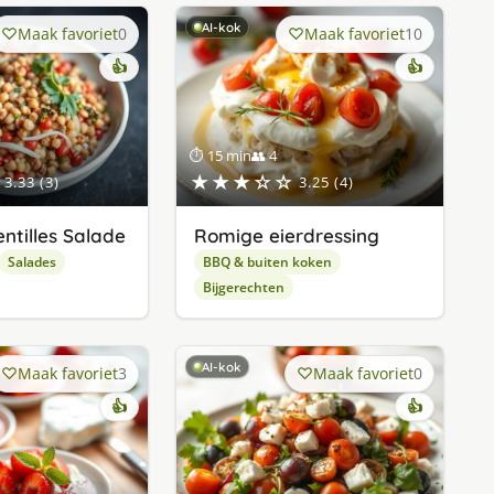
AI-kok
Maak favoriet
0
Maak favoriet
10
👍
👍
⏱ 15 min
👥 4
★★★☆☆
3.33 (3)
3.25 (4)
ntilles Salade
Romige eierdressing
Salades
BBQ & buiten koken
Bijgerechten
AI-kok
Maak favoriet
3
Maak favoriet
0
👍
👍