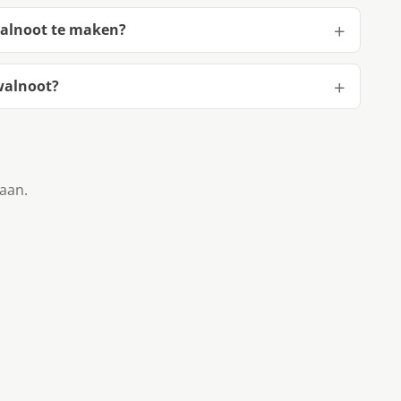
walnoot te maken?
walnoot?
taan.