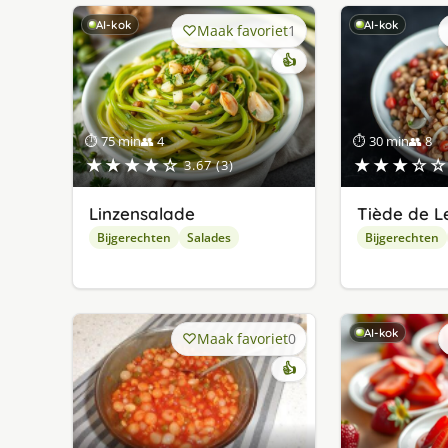
AI-kok
AI-kok
Maak favoriet
1
👍
⏱ 75 min
👥 4
⏱ 30 min
👥 8
★★★★☆
★★★☆☆
3.67 (3)
Linzensalade
Tiède de Le
Bijgerechten
Salades
Bijgerechten
AI-kok
Maak favoriet
0
👍