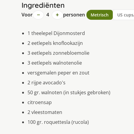
Ingrediënten
−
+
Voor
4
personen
Metrisch
US cups
1 theelepel Dijonmosterd
2 eetlepels knoflookazijn
3 eetlepels zonnebloemolie
3 eetlepels walnotenolie
versgemalen peper en zout
2 rijpe avocado's
50 gr. walnoten (in stukjes gebroken)
citroensap
2 vleestomaten
100 gr. roquettesla (rucola)