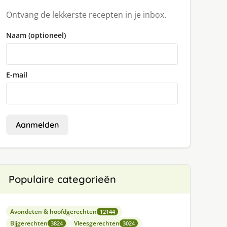
Ontvang de lekkerste recepten in je inbox.
Naam (optioneel)
E-mail
Aanmelden
Populaire categorieën
Avondeten & hoofdgerechten
12144
Bijgerechten
Vleesgerechten
3824
3024