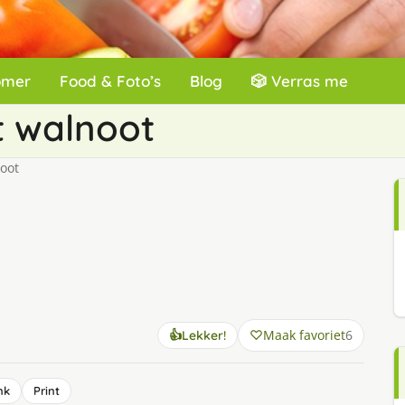
omer
Food & Foto’s
Blog
🎲 Verras me
 walnoot
oot
Maak favoriet
6
👍
Lekker!
nk
Print