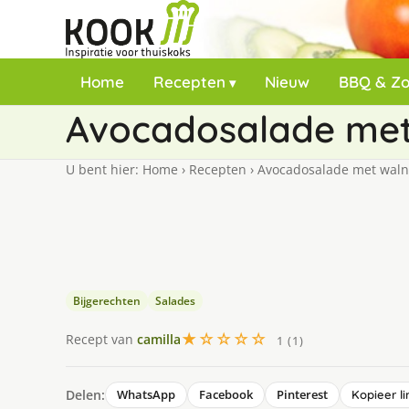
Home
Recepten
Nieuw
BBQ & Z
Avocadosalade met
U bent hier:
Home
›
Recepten
›
Avocadosalade met waln
Bijgerechten
Salades
★☆☆☆☆
Recept van
camilla
1 (1)
Delen:
WhatsApp
Facebook
Pinterest
Kopieer li