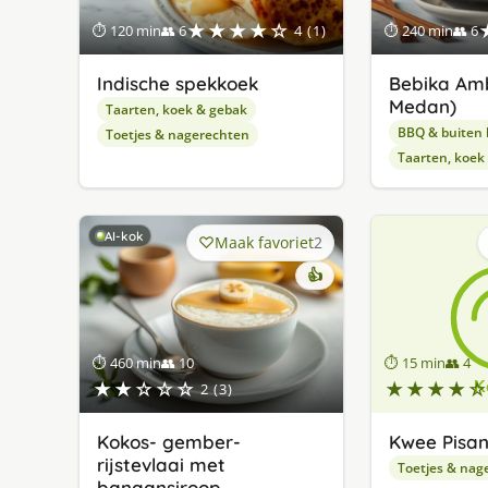
★★★★☆
⏱ 120 min
👥 6
4 (1)
⏱ 240 min
👥 6
Indische spekkoek
Bebika Amb
Medan)
Taarten, koek & gebak
BBQ & buiten
Toetjes & nagerechten
Taarten, koek
AI-kok
Maak favoriet
2
👍
⏱ 460 min
👥 10
⏱ 15 min
👥 4
★★☆☆☆
★★★★☆
2 (3)
Kokos- gember-
Kwee Pisa
rijstevlaai met
Toetjes & nag
banaansiroop