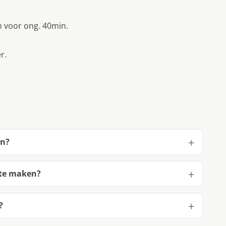
en voor ong. 40min.
r.
en?
 te maken?
?