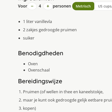
−
+
Voor
4
personen
Metrisch
US cups
1 liter vanillevla
2 zakjes gedroogde pruimen
suiker
Benodigdheden
Oven
Ovenschaal
Bereidingswijze
Pruimen (of wellen in thee en kaneelstokje,
maar je kunt ook gedroogde gelijk eetbare pr
kopen)