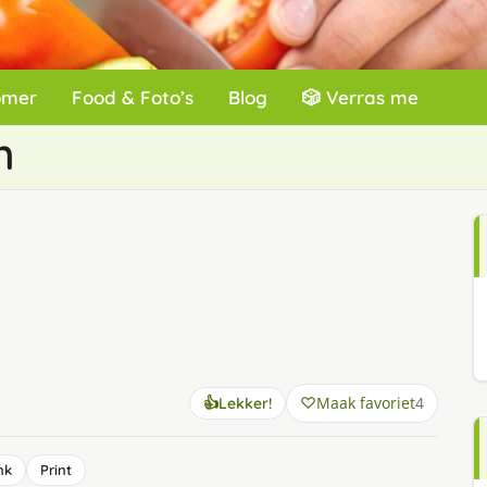
omer
Food & Foto’s
Blog
🎲 Verras me
n
Maak favoriet
4
👍
Lekker!
nk
Print