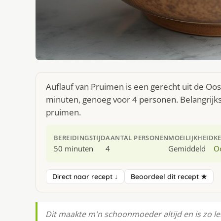
Auflauf van Pruimen is een gerecht uit de Oo
minuten, genoeg voor 4 personen. Belangrijks
pruimen.
BEREIDINGSTIJD
AANTAL PERSONEN
MOEILIJKHEID
K
50 minuten
4
Gemiddeld
O
Direct naar recept ↓
Beoordeel dit recept ★
Dit maakte m'n schoonmoeder altijd en is zo le