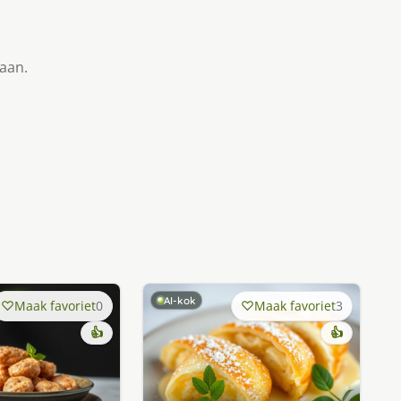
taan.
AI-kok
Maak favoriet
0
Maak favoriet
3
👍
👍