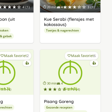
★★★★☆
★★★☆☆
4 (1)
⏱ 20 min
👥 4
3 (1)
on (uit
Kue Serabi (flensjes met
kokossaus)
 koken
Toetjes & nagerechten
 & gebak
Maak favoriet
2
Maak favoriet
6
👍
👍
⏱ 30 min
👥 4
★★★☆☆
3.5 (4)
2.75 (4)
ng
Pisang Goreng
erechten
Gezonde recepten