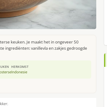
sterse keuken. Je maakt het in ongeveer 50
te ingrediënten: vanillevla en zakjes gedroogde
EUKEN
HERKOMST
osterse
Indonesie
kker.