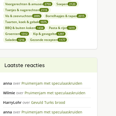
Voorgerechten & amuses
Soepen
2759
2120
Toetjes & nagerechten
2115
Vis & zeevruchten
Borrelhapjes & tapas
2095
2015
Taarten, koek & gebak
1975
BBQ & buiten koken
Pasta & rijst
1434
1419
Groenten
Kip & gevogelte
1312
1297
Salades
Gezonde recepten
1216
1177
Laatste reacties
anna
over
Pruimenjam met speculaaskruiden
Wilmie
over
Pruimenjam met speculaaskruiden
HarryLohr
over
Gevuld Turks brood
anna
over
Pruimenjam met speculaaskruiden