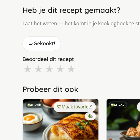
Heb je dit recept gemaakt?
Laat het weten — het komt in je kooklogboek te s
🍳
Gekookt!
Beoordeel dit recept
★
★
★
★
★
Probeer dit ook
AI-kok
AI-kok
Maak favoriet
9
👍