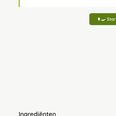
👩‍🍳 St
Ingrediënten