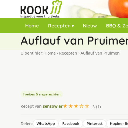
Home
Recepten
Nieuw
BBQ & Z
Auflauf van Pruime
U bent hier:
Home
›
Recepten
›
Auflauf van Pruimen
Toetjes & nagerechten
★★★☆☆
Recept van
sensowier
3 (1)
Delen:
WhatsApp
Facebook
Pinterest
Kopieer li