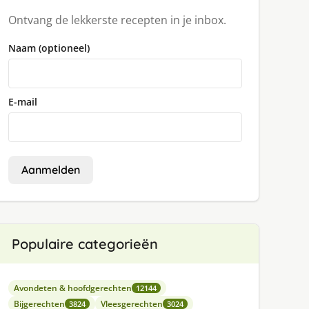
Ontvang de lekkerste recepten in je inbox.
Naam (optioneel)
E-mail
Aanmelden
Populaire categorieën
Avondeten & hoofdgerechten
12144
Bijgerechten
Vleesgerechten
3824
3024