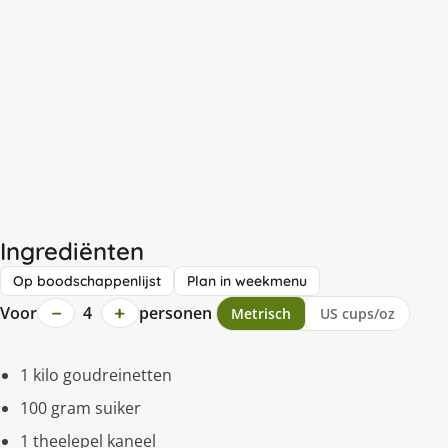
Ingrediënten
Op boodschappenlijst
Plan in weekmenu
−
+
Voor
4
personen
Metrisch
US cups/oz
1 kilo goudreinetten
100 gram suiker
1 theelepel kaneel