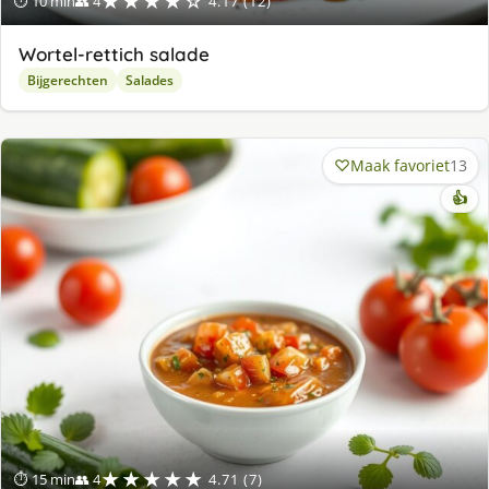
★★★★☆
⏱ 10 min
👥 4
4.17 (12)
Wortel-rettich salade
Bijgerechten
Salades
Maak favoriet
13
👍
★★★★★
⏱ 15 min
👥 4
4.71 (7)