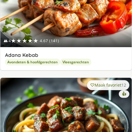
★★★★★
👥 4
4.67 (141)
Adana Kebab
Avondeten & hoofdgerechten
Vleesgerechten
Maak favoriet
12
👍