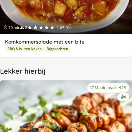
★★★★★
⏱ 10 min
👥 2
4.67 (6)
Komkommersalade met een bite
BBQ & buiten koken
Bijgerechten
Lekker hierbij
Maak favoriet
28
ke
👍
1
lek
ge