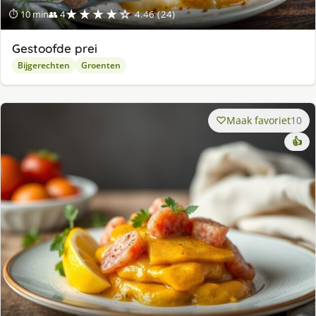
★★★★☆
⏱ 10 min
👥 4
4.46 (24)
Gestoofde prei
Bijgerechten
Groenten
Maak favoriet
10
👍