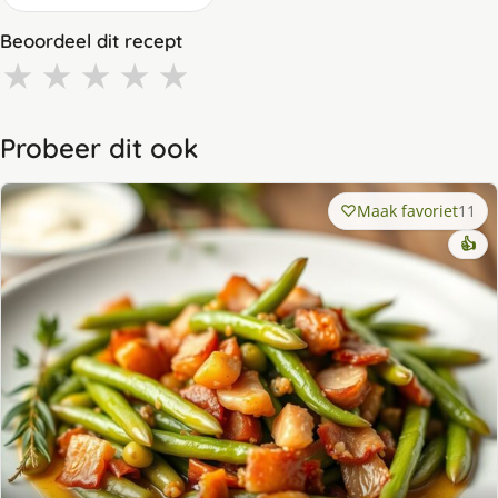
Beoordeel dit recept
★
★
★
★
★
Probeer dit ook
Maak favoriet
11
👍