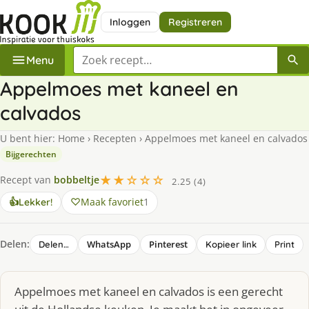
Inloggen
Registreren
Zoek een recept
Menu
Appelmoes met kaneel en
calvados
U bent hier:
Home
›
Recepten
›
Appelmoes met kaneel en calvados
Bijgerechten
★★☆☆☆
Recept van
bobbeltje
2.25 (4)
Maak favoriet
1
👍
Lekker!
Delen:
WhatsApp
Pinterest
Delen…
Kopieer link
Print
Appelmoes met kaneel en calvados is een gerecht