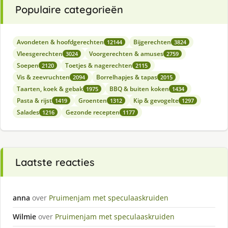
Populaire categorieën
Avondeten & hoofdgerechten
Bijgerechten
12144
3824
Vleesgerechten
Voorgerechten & amuses
3024
2759
Soepen
Toetjes & nagerechten
2120
2115
Vis & zeevruchten
Borrelhapjes & tapas
2094
2015
Taarten, koek & gebak
BBQ & buiten koken
1975
1434
Pasta & rijst
Groenten
Kip & gevogelte
1419
1312
1297
Salades
Gezonde recepten
1216
1177
Laatste reacties
anna
over
Pruimenjam met speculaaskruiden
Wilmie
over
Pruimenjam met speculaaskruiden