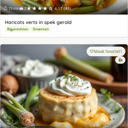
★★★★☆
⏱ 15 min
👥 2
4.17 (48)
Haricots verts in spek gerold
Bijgerechten
Groenten
Maak favoriet
1
👍