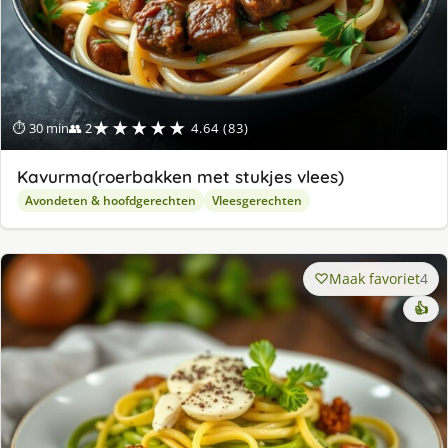
★★★★★
⏱ 30 min
👥 2
4.64 (83)
Kavurma(roerbakken met stukjes vlees)
Avondeten & hoofdgerechten
Vleesgerechten
Maak favoriet
4
👍