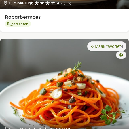
★★★★☆
⏱ 15 min
👥 10
4.2 (35)
Rabarbermoes
Bijgerechten
Maak favoriet
4
👍