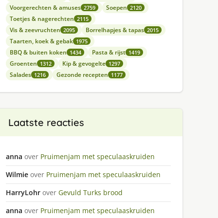
Voorgerechten & amuses
Soepen
2759
2120
Toetjes & nagerechten
2115
Vis & zeevruchten
Borrelhapjes & tapas
2095
2015
Taarten, koek & gebak
1975
BBQ & buiten koken
Pasta & rijst
1434
1419
Groenten
Kip & gevogelte
1312
1297
Salades
Gezonde recepten
1216
1177
Laatste reacties
anna
over
Pruimenjam met speculaaskruiden
Wilmie
over
Pruimenjam met speculaaskruiden
HarryLohr
over
Gevuld Turks brood
anna
over
Pruimenjam met speculaaskruiden