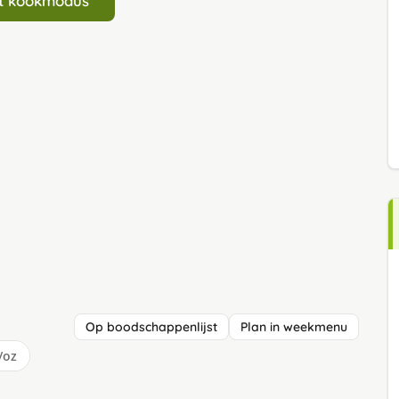
art kookmodus
Op boodschappenlijst
Plan in weekmenu
/oz