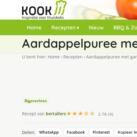
Home
Recepten
Nieuw
BBQ & Z
Aardappelpuree me
U bent hier:
Home
›
Recepten
›
Aardappelpuree met gar
Bijgerechten
★★★☆☆
Recept van
bertallers
2.78 (9)
Delen:
WhatsApp
Facebook
Pinterest
Kopieer li