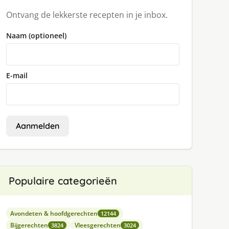
Ontvang de lekkerste recepten in je inbox.
Naam (optioneel)
E-mail
Aanmelden
Populaire categorieën
Avondeten & hoofdgerechten
12144
Bijgerechten
Vleesgerechten
3824
3024