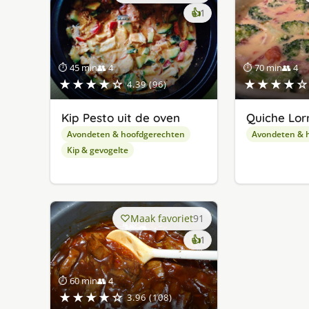
keer
👍
1
lekker
gevonden
⏱ 45 min
👥 4
⏱ 70 min
👥 4
★★★★☆
★★★★☆
4.39 (96)
Kip Pesto uit de oven
Quiche Lor
Avondeten & hoofdgerechten
Avondeten & 
Kip & gevogelte
Maak favoriet
91
keer
👍
1
lekker
gevonden
⏱ 60 min
👥 4
★★★★☆
3.96 (108)