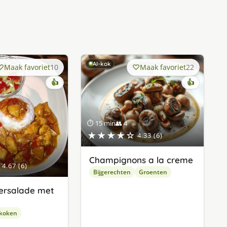
AI-kok
Maak favoriet
10
Maak favoriet
22
👍
👍
⏱ 15 min
👥 4
★★★★☆
4.33 (6)
Champignons a la creme
4.67 (6)
Bijgerechten
Groenten
rsalade met
 koken