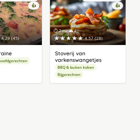
👍
👍
⏱ 2 min
👥 4
★★★★★
4.29 (45)
4.57 (28)
raine
Stoverij van
varkenswangetjes
hoofdgerechten
BBQ & buiten koken
Bijgerechten