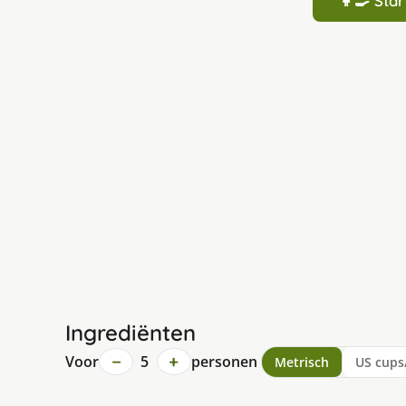
👩‍🍳 St
Ingrediënten
−
+
Voor
5
personen
Metrisch
US cups