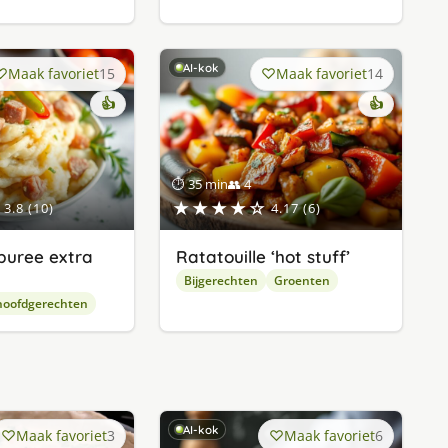
AI-kok
Maak favoriet
15
Maak favoriet
14
👍
👍
⏱ 35 min
👥 4
★★★★☆
3.8 (10)
4.17 (6)
puree extra
Ratatouille ‘hot stuff’
Bijgerechten
Groenten
hoofdgerechten
AI-kok
Maak favoriet
3
Maak favoriet
6