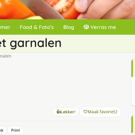
omer
Food & Foto’s
Blog
🎲 Verras me
t garnalen
nalen
Maak favoriet
2
👍
Lekker!
nk
Print