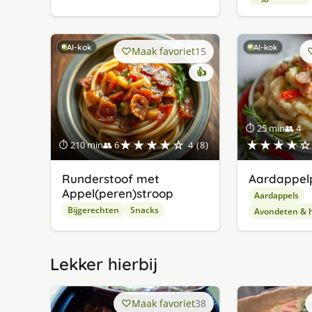
AI-kok
AI-kok
Maak favoriet
15
👍
⏱ 25 min
👥 4
★★★★☆
★★★★☆
⏱ 210 min
👥 6
4 (8)
Runderstoof met
Aardappel
Appel(peren)stroop
Aardappels
Bijgerechten
Snacks
Avondeten & 
Lekker hierbij
Maak favoriet
38