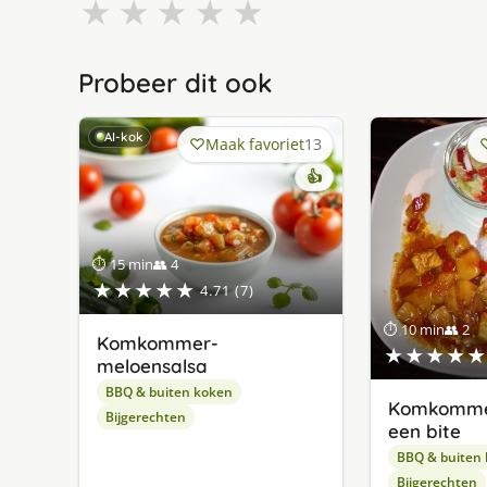
★
★
★
★
★
Probeer dit ook
AI-kok
Maak favoriet
13
👍
⏱ 15 min
👥 4
★★★★★
4.71 (7)
⏱ 10 min
👥 2
Komkommer-
★★★★★
meloensalsa
BBQ & buiten koken
Komkomme
Bijgerechten
een bite
BBQ & buiten
Bijgerechten