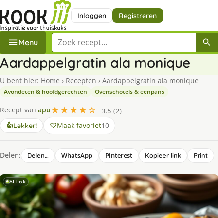
Inloggen
Registreren
Zoek een recept
Menu
Aardappelgratin ala monique
U bent hier:
Home
›
Recepten
›
Aardappelgratin ala monique
Avondeten & hoofdgerechten
Ovenschotels & eenpans
★★★★☆
Recept van
apu
3.5 (2)
Maak favoriet
10
👍
Lekker!
Delen:
WhatsApp
Pinterest
Delen…
Kopieer link
Print
AI-kok