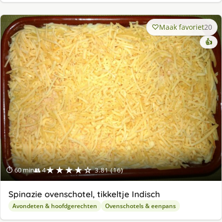
Maak favoriet
20
👍
★★★★☆
⏱ 60 min
👥 4
3.81 (16)
Spinazie ovenschotel, tikkeltje Indisch
Avondeten & hoofdgerechten
Ovenschotels & eenpans