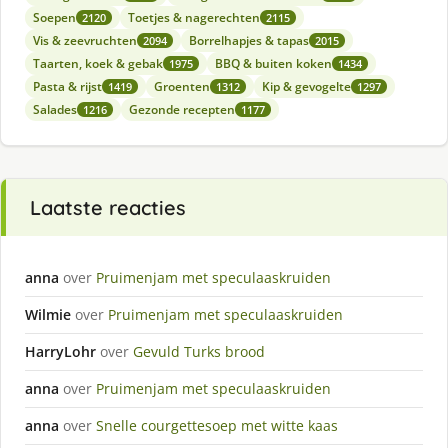
Soepen
Toetjes & nagerechten
2120
2115
Vis & zeevruchten
Borrelhapjes & tapas
2094
2015
Taarten, koek & gebak
BBQ & buiten koken
1975
1434
Pasta & rijst
Groenten
Kip & gevogelte
1419
1312
1297
Salades
Gezonde recepten
1216
1177
Laatste reacties
anna
over
Pruimenjam met speculaaskruiden
Wilmie
over
Pruimenjam met speculaaskruiden
HarryLohr
over
Gevuld Turks brood
anna
over
Pruimenjam met speculaaskruiden
anna
over
Snelle courgettesoep met witte kaas