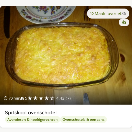
Maak favoriet
36
👍
★★★★☆
⏱ 70 min
👥 5
4.43 (7)
Spitskool ovenschotel
Avondeten & hoofdgerechten
Ovenschotels & eenpans