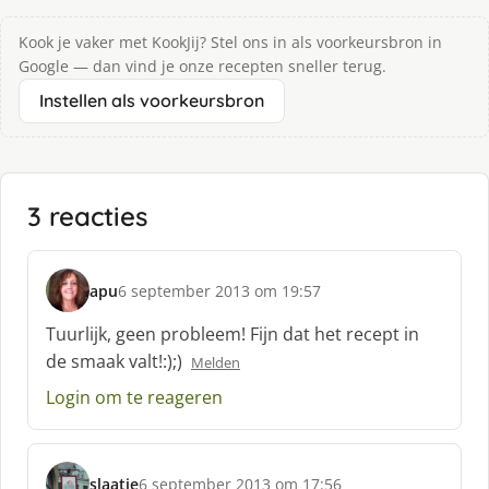
Kook je vaker met KookJij? Stel ons in als voorkeursbron in
Google — dan vind je onze recepten sneller terug.
Instellen als voorkeursbron
3 reacties
apu
6 september 2013 om 19:57
s
c
Tuurlijk, geen probleem! Fijn dat het recept in
h
de smaak valt!:);)
Melden
r
e
Login om te reageren
e
f
:
slaatje
6 september 2013 om 17:56