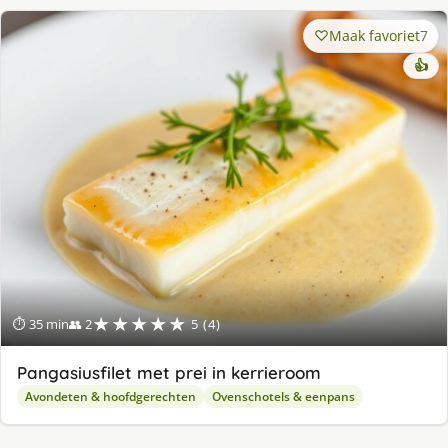
Maak favoriet
7
👍
★★★★★
⏱ 35 min
👥 2
5 (4)
Pangasiusfilet met prei in kerrieroom
Avondeten & hoofdgerechten
Ovenschotels & eenpans