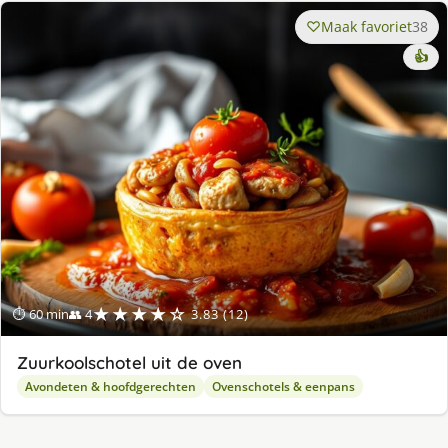
Maak favoriet
38
👍
★★★★☆
⏱ 60 min
👥 4
3.83 (12)
Zuurkoolschotel uit de oven
Avondeten & hoofdgerechten
Ovenschotels & eenpans