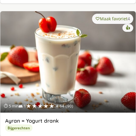
Maak favoriet
4
👍
★★★★★
⏱ 5 min
👥 1
4.64 (90)
Ayran = Yogurt drank
Bijgerechten