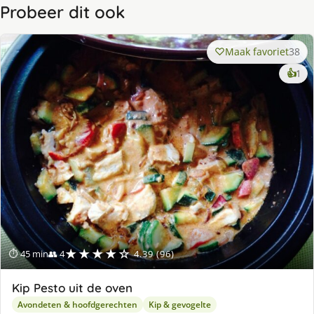
Probeer dit ook
Maak favoriet
38
ke
👍
1
lek
ge
★★★★☆
⏱ 45 min
👥 4
4.39 (96)
Kip Pesto uit de oven
Avondeten & hoofdgerechten
Kip & gevogelte