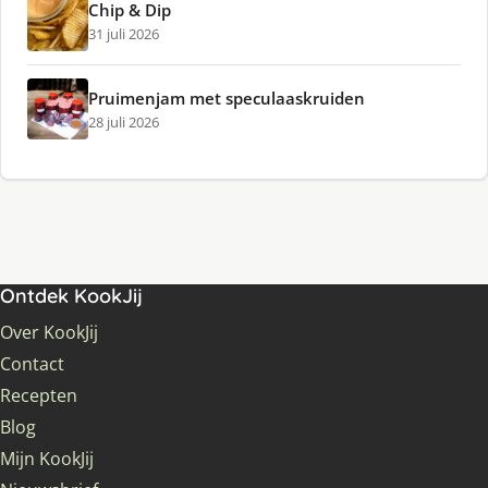
Chip & Dip
31 juli 2026
Pruimenjam met speculaaskruiden
28 juli 2026
Ontdek KookJij
Over KookJij
Contact
Recepten
Blog
Mijn KookJij