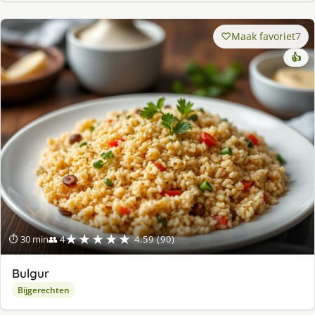
Maak favoriet
7
👍
★★★★★
⏱ 30 min
👥 4
4.59 (90)
Bulgur
Bijgerechten