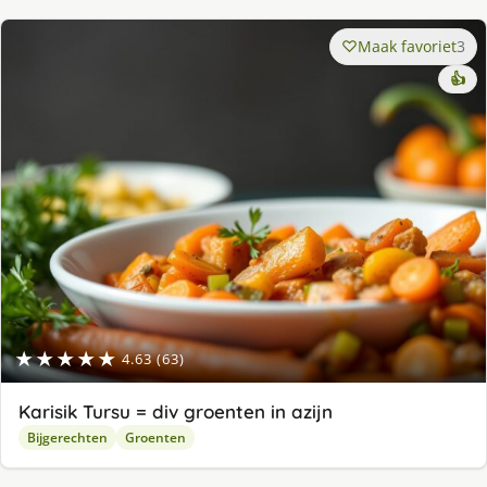
Maak favoriet
3
👍
★★★★★
4.63 (63)
Karisik Tursu = div groenten in azijn
Bijgerechten
Groenten