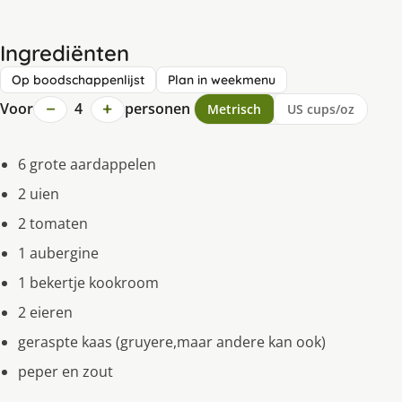
Ingrediënten
Op boodschappenlijst
Plan in weekmenu
−
+
Voor
4
personen
Metrisch
US cups/oz
6 grote aardappelen
2 uien
2 tomaten
1 aubergine
1 bekertje kookroom
2 eieren
geraspte kaas (gruyere,maar andere kan ook)
peper en zout