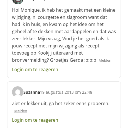
s
c
Hoi Monique, ik heb het gemaakt met een kleine
h
wijziging, nl courgette en slagroom want dat
r
had ik in huis, en kwam op het idee om het
e
geheel af te dekken met aardappelen en dat was
e
f
zeer lekker. Mijn vraag; Vind je het goed als ik
:
jouw recept met mijn wijziging als recept
toevoeg op Kookjij uiteraard met
bronvermelding? Groetjes Gerda :p:p:p
Melden
Login om te reageren
Suzanna
19 augustus 2013 om 22:48
s
c
Ziet er lekker uit, ga het zeker eens proberen.
h
Melden
r
e
Login om te reageren
e