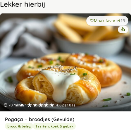
Lekker hierbij
Maak favoriet
19
👍
★★★★★
⏱ 70 min
👥 1
4.62 (101)
Pogaça = broodjes (Gevulde)
Brood & beleg
Taarten, koek & gebak