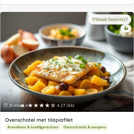
Maak favoriet
27
👍
★★★★☆
⏱ 35 min
👥 4
4.27 (66)
Ovenschotel met tilapiafilet
Avondeten & hoofdgerechten
Ovenschotels & eenpans