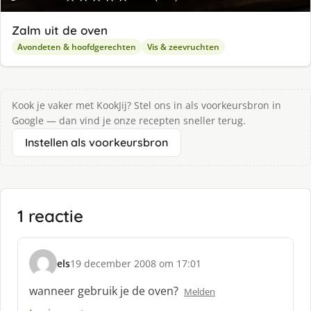
Zalm uit de oven
Avondeten & hoofdgerechten
Vis & zeevruchten
Kook je vaker met KookJij? Stel ons in als voorkeursbron in
Google — dan vind je onze recepten sneller terug.
Instellen als voorkeursbron
1 reactie
els
19 december 2008 om 17:01
s
c
wanneer gebruik je de oven?
Melden
h