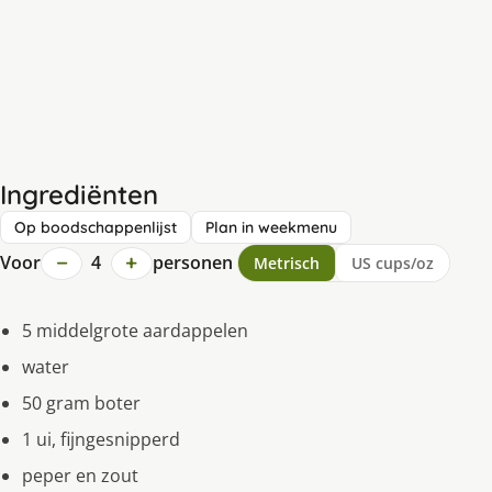
Ingrediënten
Op boodschappenlijst
Plan in weekmenu
−
+
Voor
4
personen
Metrisch
US cups/oz
5 middelgrote aardappelen
water
50 gram boter
1 ui, fijngesnipperd
peper en zout