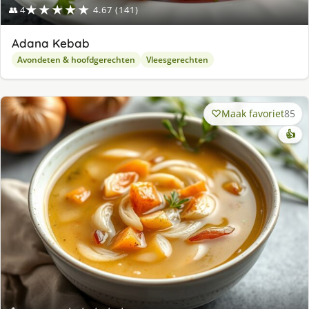
★★★★★
👥 4
4.67 (141)
Adana Kebab
Avondeten & hoofdgerechten
Vleesgerechten
Maak favoriet
85
👍