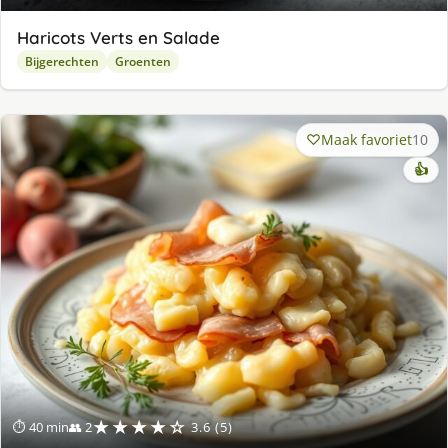
Haricots Verts en Salade
Bijgerechten
Groenten
Maak favoriet
10
👍
★★★★☆
⏱ 40 min
👥 2
3.6 (5)