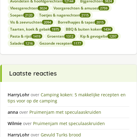
Avondeten & hoofdgerechten
Bijgerechten
12144
3824
Vleesgerechten
Voorgerechten & amuses
3024
2759
Soepen
Toetjes & nagerechten
2120
2115
Vis & zeevruchten
Borrelhapjes & tapas
2094
2015
Taarten, koek & gebak
BBQ & buiten koken
1975
1434
Pasta & rijst
Groenten
Kip & gevogelte
1419
1312
1297
Salades
Gezonde recepten
1216
1177
Laatste reacties
HarryLohr
over
Camping koken: 5 makkelijke recepten en
tips voor op de camping
anna
over
Pruimenjam met speculaaskruiden
Wilmie
over
Pruimenjam met speculaaskruiden
HarryLohr
over
Gevuld Turks brood