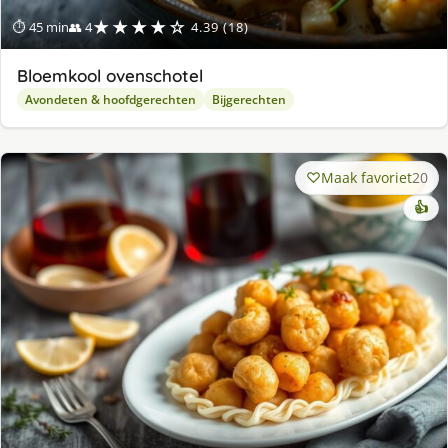
★★★★☆
⏱ 45 min
👥 4
4.39 (18)
Bloemkool ovenschotel
Avondeten & hoofdgerechten
Bijgerechten
Maak favoriet
20
👍