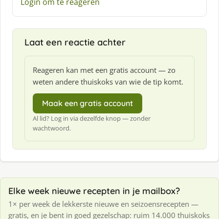
Login om te reageren
r
e
e
f
Laat een reactie achter
:
Reageren kan met een gratis account — zo
weten andere thuiskoks van wie de tip komt.
Maak een gratis account
Al lid? Log in via dezelfde knop — zonder
wachtwoord.
Elke week nieuwe recepten in je mailbox?
1× per week de lekkerste nieuwe en seizoensrecepten —
gratis, en je bent in goed gezelschap: ruim 14.000 thuiskoks