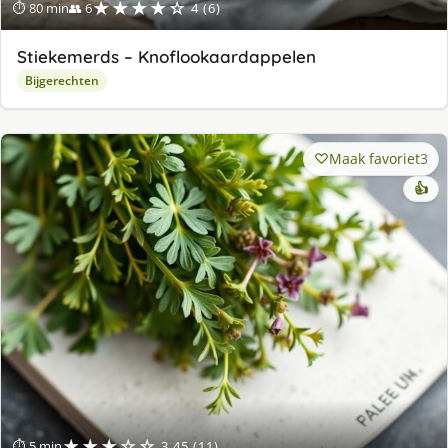
★★★★☆
⏱ 80 min
👥 6
4 (6)
Stiekemerds – Knoflookaardappelen
Bijgerechten
Maak favoriet
3
👍
★★★☆☆
⏱ 5 min
3.45 (11)