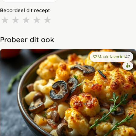
Beoordeel dit recept
★
★
★
★
★
Probeer dit ook
Maak favoriet
47
👍