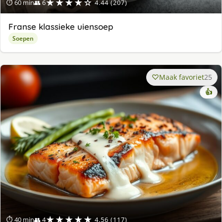
★★★★☆
⏱ 60 min
👥 6
4.44 (207)
Franse klassieke uiensoep
Soepen
Maak favoriet
25
👍
★★★★★
⏱ 40 min
👥 4
4.56 (117)