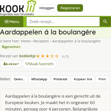
Inloggen
Registreren
Zoek een recept
Menu
Aardappelen á la boulangére
U bent hier:
Home
›
Recepten
›
Aardappelen á la boulangére
Bijgerechten
★★★☆☆
Recept van
bobbeltje
3 (7)
Maak favoriet
9
👍
Lekker!
Delen:
WhatsApp
Pinterest
Delen…
Kopieer link
Print
Aardappelen á la boulangére is een gerecht uit de
Europese keuken. Je maakt het in ongeveer 60
minuten, genoeg voor 4 personen. Belangrijkste