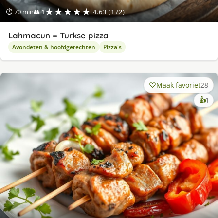
★★★★★
⏱ 70 min
👥 1
4.63 (172)
Lahmacun = Turkse pizza
Avondeten & hoofdgerechten
Pizza's
Maak favoriet
28
ke
👍
1
lek
ge