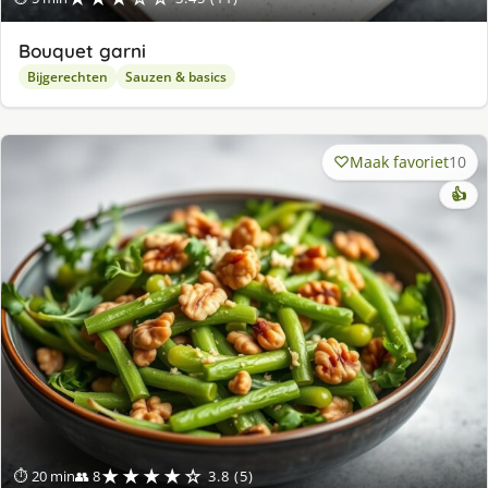
Bouquet garni
Bijgerechten
Sauzen & basics
Maak favoriet
10
👍
★★★★☆
⏱ 20 min
👥 8
3.8 (5)