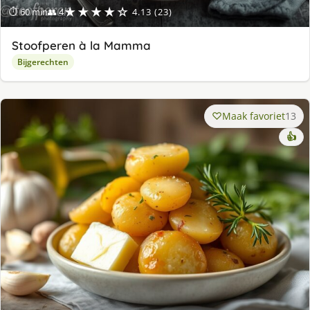
★★★★☆
⏱ 60 min
👥 4
4.13 (23)
Stoofperen à la Mamma
Bijgerechten
Maak favoriet
13
👍