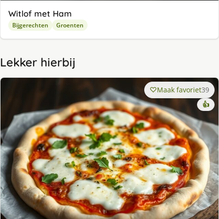
Witlof met Ham
Bijgerechten
Groenten
Lekker hierbij
Maak favoriet
39
👍