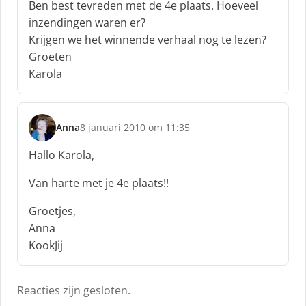
Ben best tevreden met de 4e plaats. Hoeveel
r
inzendingen waren er?
e
Krijgen we het winnende verhaal nog te lezen?
e
f
Groeten
:
Karola
Anna
8 januari 2010 om 11:35
s
c
Hallo Karola,
h
r
Van harte met je 4e plaats!!
e
e
Groetjes,
f
Anna
:
KookJij
Reacties zijn gesloten.