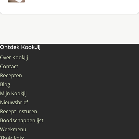
Ontdek KookJij
Over KookJij
Contact
Recepten
Blog
Mijn KookJij
Nieuwsbrief
Recept insturen
Boodschappenlijst
Weekmenu
Thuis koks