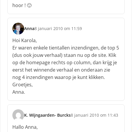
h
hoor ! 🙂
r
e
e
f
Anna
8 januari 2010 om 11:59
s
:
c
Hoi Karola,
h
Er waren enkele tientallen inzendingen, de top 5
r
(dus ook jouw verhaal) staan nu op de site. Klik
e
op de homepage rechts op column, dan krijg je
e
f
eerst het winnende verhaal en onderaan zie
:
nog 4 inzendingen waarop je kunt klikken.
Groetjes,
Anna.
K. Wijngaarden- Burcks
8 januari 2010 om 11:43
s
c
Hallo Anna,
h