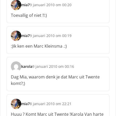
:
mia7
9 januari 2010 om 00:20
s
c
Toevallig of niet !!:)
h
r
e
e
mia7
9 januari 2010 om 00:19
s
f
c
:
:)Ik ken een Marc Kleinsma .:)
h
r
e
e
karola
9 januari 2010 om 00:16
s
f
c
:
Dag Mia, waarom denk je dat Marc uit Twente
h
komt?;)
r
e
e
f
mia7
8 januari 2010 om 22:21
s
:
c
Huuu ? Komt Marc uit Twente !Karola Van harte