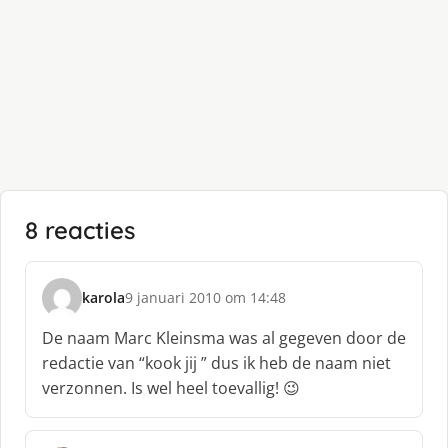
8 reacties
karola
9 januari 2010 om 14:48
s
c
De naam Marc Kleinsma was al gegeven door de
h
redactie van “kook jij ” dus ik heb de naam niet
r
verzonnen. Is wel heel toevallig! 😉
e
e
f