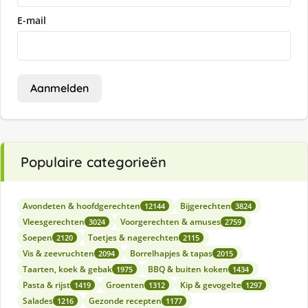
E-mail
Aanmelden
Populaire categorieën
Avondeten & hoofdgerechten
Bijgerechten
12144
3824
Vleesgerechten
Voorgerechten & amuses
3024
2759
Soepen
Toetjes & nagerechten
2120
2115
Vis & zeevruchten
Borrelhapjes & tapas
2094
2015
Taarten, koek & gebak
BBQ & buiten koken
1975
1434
Pasta & rijst
Groenten
Kip & gevogelte
1419
1312
1297
Salades
Gezonde recepten
1216
1177