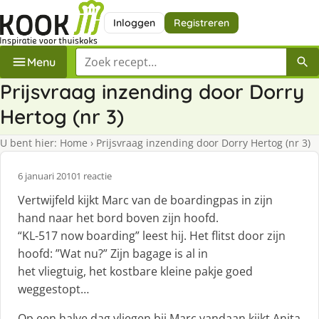
Inloggen
Registreren
Zoek een recept
Menu
Prijsvraag inzending door Dorry
Hertog (nr 3)
U bent hier:
Home
›
Prijsvraag inzending door Dorry Hertog (nr 3)
6 januari 2010
1 reactie
Vertwijfeld kijkt Marc van de boardingpas in zijn
hand naar het bord boven zijn hoofd.
“KL-517 now boarding” leest hij. Het flitst door zijn
hoofd: ”Wat nu?” Zijn bagage is al in
het vliegtuig, het kostbare kleine pakje goed
weggestopt…
Op een halve dag vliegen bij Marc vandaan kijkt Anita