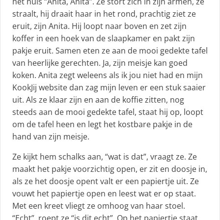
het huis “Anita, Anita”. Ze stort zich in zijn armen, ze
straalt, hij draait haar in het rond, prachtig ziet ze
eruit, zijn Anita. Hij loopt naar boven en zet zijn
koffer in een hoek van de slaapkamer en pakt zijn
pakje eruit. Samen eten ze aan de mooi gedekte tafel
van heerlijke gerechten. Ja, zijn meisje kan goed
koken. Anita zegt weleens als ik jou niet had en mijn
KookJij website dan zag mijn leven er een stuk saaier
uit. Als ze klaar zijn en aan de koffie zitten, nog
steeds aan de mooi gedekte tafel, staat hij op, loopt
om de tafel heen en legt het kostbare pakje in de
hand van zijn meisje.
Ze kijkt hem schalks aan, “wat is dat”, vraagt ze. Ze
maakt het pakje voorzichtig open, er zit en doosje in,
als ze het doosje opent valt er een papiertje uit. Ze
vouwt het papiertje open en leest wat er op staat.
Met een kreet vliegt ze omhoog van haar stoel.
“Echt”, roept ze “is dit echt”. Op het papiertje staat