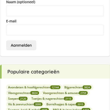
Naam (optioneel)
E-mail
Aanmelden
Populaire categorieën
Avondeten & hoofdgerechten
Bijgerechten
12144
3824
Vleesgerechten
Voorgerechten & amuses
3024
2759
Soepen
Toetjes & nagerechten
2120
2115
Vis & zeevruchten
Borrelhapjes & tapas
2095
2015
Taarten, koek & gebak
BBQ & buiten koken
1975
1434