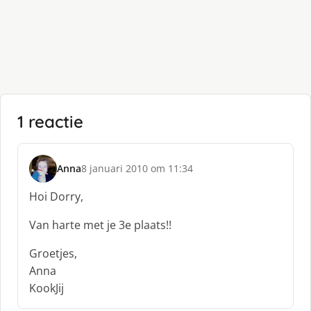
1 reactie
Anna
8 januari 2010 om 11:34
s
c
Hoi Dorry,
h
r
Van harte met je 3e plaats!!
e
e
Groetjes,
f
Anna
:
KookJij