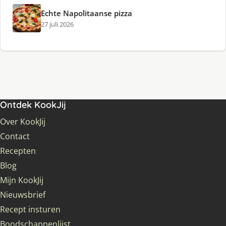
Echte Napolitaanse pizza
27 juli 2026
Ontdek KookJij
Over KookJij
Contact
Recepten
Blog
Mijn KookJij
Nieuwsbrief
Recept insturen
Boodschappenlijst