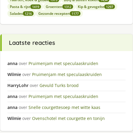
Pasta & rijst
Groenten
Kip & gevogelte
1419
1312
1297
Salades
Gezonde recepten
1216
1177
Laatste reacties
anna
over
Pruimenjam met speculaaskruiden
Wilmie
over
Pruimenjam met speculaaskruiden
HarryLohr
over
Gevuld Turks brood
anna
over
Pruimenjam met speculaaskruiden
anna
over
Snelle courgettesoep met witte kaas
Wilmie
over
Ovenschotel met courgette en tonijn